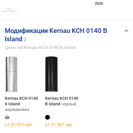
2024
2025
2028
2026
L
Модификации Kernau KCH 0140 B
Island
2
Цены на Kernau KCH 0140 B Island
Kernau KCH 0140
Kernau KCH 0140
X Island
B Island
черный
нержавейка
от 21 312 грн.
от 21 267 грн.