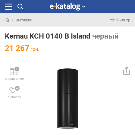
Вытяжки
Фильтр
Искали
раньше
Kernau KCH 0140 B Island
черный
21 267
грн.
в сравнение
в список