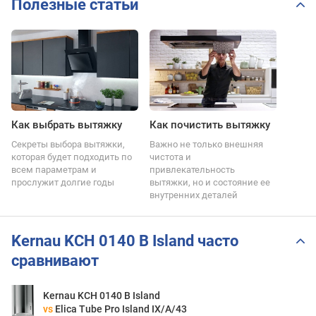
Полезные статьи
Как выбрать вытяжку
Как почистить вытяжку
Секреты выбора вытяжки,
Важно не только внешняя
которая будет подходить по
чистота и
всем параметрам и
привлекательность
прослужит долгие годы
вытяжки, но и состояние ее
внутренних деталей
Kernau KCH 0140 B Island часто
сравнивают
Kernau KCH 0140 B Island
vs
Elica Tube Pro Island IX/A/43