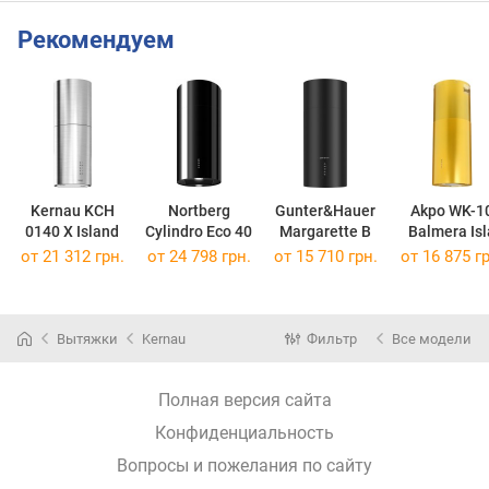
Рекомендуем
Kernau KCH
Nortberg
Gunter&Hauer
Akpo WK-1
0140 X Island
Cylindro Eco 40
Margarette B
Balmera Isl
Slim
от 21 312 грн.
от 24 798 грн.
от 15 710 грн.
от 16 875 гр
Вытяжки
Kernau
Фильтр
Все модели
Полная версия сайта
Конфиденциальность
Вопросы и пожелания по сайту