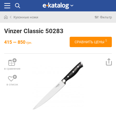
Кухонные ножи
Фильтр
Искали
раньше
Vinzer Classic 50283
5
415 — 850
СРАВНИТЬ ЦЕНЫ
грн.
в сравнение
в список