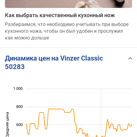
Как выбрать качественный кухонный нож
Разбираемся, что необходимо учитывать при выборе
кухонного ножа, чтобы он был удобен и прослужил
как можно дольше
Динамика цен на Vinzer Classic
50283
 200
-200
100
300
500
0
1 000
800
Средняя цена
600
1 000