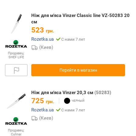
Ніж для м'яса Vinzer Classic line VZ-50283 20
см
523
грн.
Rozetka.ua
С нами 7 лет
(Киев)
Продавец:
SHEF LIFE
Перейти в магазин
Ніж для м'яса Vinzer 20,3 см
(50283)
725
грн.
Rozetka.ua
С нами 7 лет
(Киев)
Продавец:
Culinar