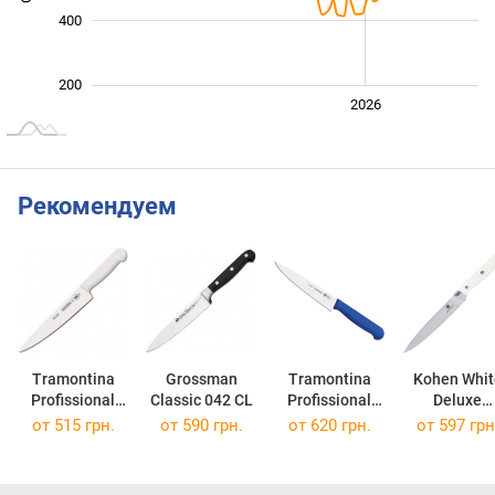
400
200
2024
2025
2028
2026
L
Рекомендуем
Tramontina
Grossman
Tramontina
Kohen Whit
Profissional
Classic 042 CL
Profissional
Deluxe
Master
Master
KN92004
от 515 грн.
от 590 грн.
от 620 грн.
от 597 грн
24620/086
24620/118