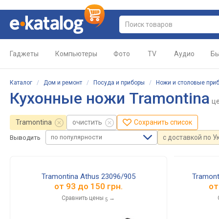
Гаджеты
Компьютеры
Фото
TV
Аудио
Бы
Каталог
/
Дом и ремонт
/
Посуда и приборы
/
Ножи и столовые при
Кухонные ножи Tramontina
ц
Tramontina
очистить
Сохранить список
по популярности
с доставкой по У
Выводить
Tramontina Athus 23096/905
Tramont
от
93
до
150
грн.
о
Сравнить цены
→
5