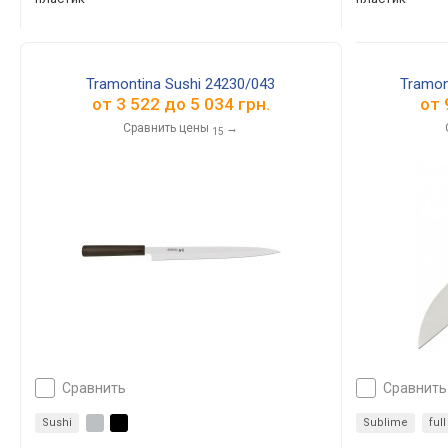
Tramontina Sushi 24230/043
Tramon
от
3 522
до
5 034
грн.
от
Сравнить цены
→
15
сравнить
сравнить
Sushi
Sublime
ful