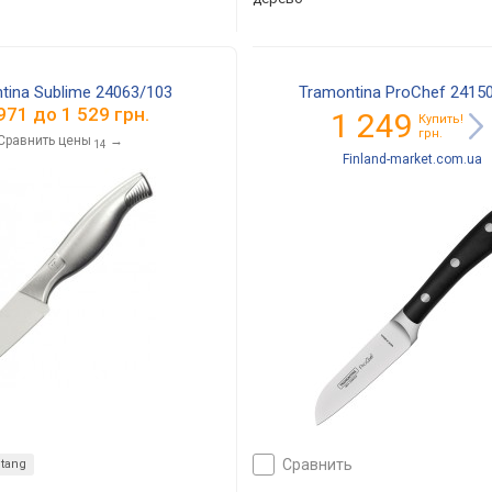
tina Sublime 24063/103
Tramontina ProChef 2415
971
до
1 529
грн.
1 249
Купить!
грн.
Сравнить цены
→
14
Finland-market.com.ua
сравнить
l tang