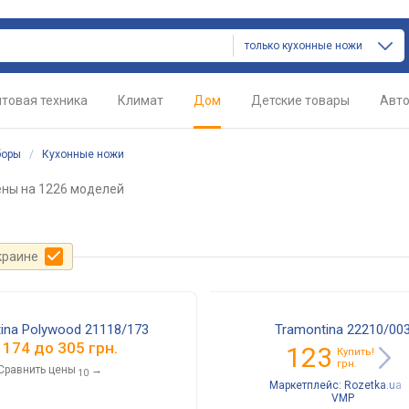
только кухонные ножи
товая техника
Климат
Дом
Детские товары
Авт
боры
/
Кухонные ножи
ены
на 1226 моделей
краине
ina Polywood 21118/173
Tramontina 22210/00
т
174
до
305
грн.
123
Купить!
грн.
Сравнить цены
→
10
Маркетплейс:
Rozetka.ua
VMP