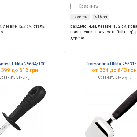
сравнить
премиум
full tang
 лезвие: 12.7 см, сталь,
разделочный, лезвие: 15.2 см, кова
во
повышенная прочность (full tang), 
дерево
ntina Utilita 25684/100
Tramontina Utilita 25631
т
399
до
616
грн.
от
364
до
643
грн
Сравнить цены
→
Сравнить цены
→
12
9