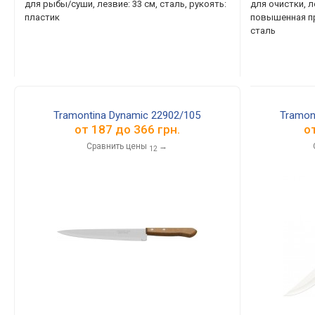
для рыбы/суши, лезвие: 33 см, сталь, рукоять:
для очистки, ле
пластик
повышенная про
сталь
Tramontina Dynamic 22902/105
Tramon
от
187
до
366
грн.
о
Сравнить цены
→
12