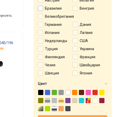
Австрия
Бельгия
Бразилия
Венгрия
рукоять:
Великобритания
Германия
Дания
Испания
Латвия
Нидерланды
США
540/196
н.
Турция
Украина
Финляндия
Франция
Чехия
Швейцария
Швеция
Япония
Цвет