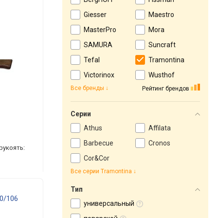
Giesser
Maestro
MasterPro
Mora
SAMURA
Suncraft
Tefal
Tramontina
Victorinox
Wusthof
Все бренды
Рейтинг брендов
Серии
Athus
Affilata
Barbecue
Cronos
 рукоять:
Cor&Cor
Все серии Tramontina
Тип
60/106
универсальный