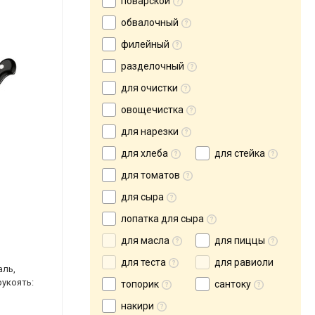
поварской
обвалочный
филейный
разделочный
для очистки
овощечистка
для нарезки
для хлеба
для стейка
для томатов
для сыра
лопатка для сыра
для масла
для пиццы
для теста
для равиоли
аль,
рукоять:
топорик
сантоку
накири