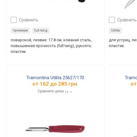
сравнить
сравнить
премиум
full tang
Utilita
поварской, лезвие: 17.8 см, кованая сталь,
для устриц, лез
повышенная прочность (full tang), рукоять:
пластик
пластик
Tramontina Utilita 25627/170
Tramo
от
162
до
285
грн.
о
Сравнить цены
→
11