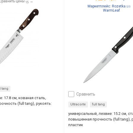
Сравнить цены
→
15
Маркетплейс:
Rozetka.ua
WarmLeaf
l tang
сравнить
е: 17.8 см, кованая сталь,
чность (full tang), рукоять:
Ultracorte
full tang
универсальный, лезвие: 15.2 см, ст
повышенная прочность (full tang), 
пластик