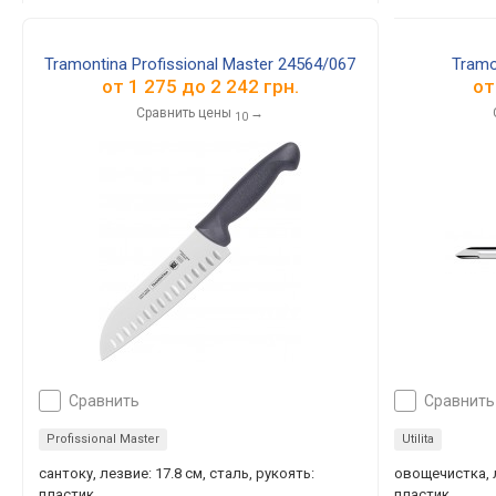
Tramontina Profissional Master 24564/067
Tramo
от
1 275
до
2 242
грн.
о
Сравнить цены
→
10
сравнить
сравнить
Profissional Master
Utilita
сантоку, лезвие: 17.8 см, сталь, рукоять:
овощечистка, л
пластик
пластик