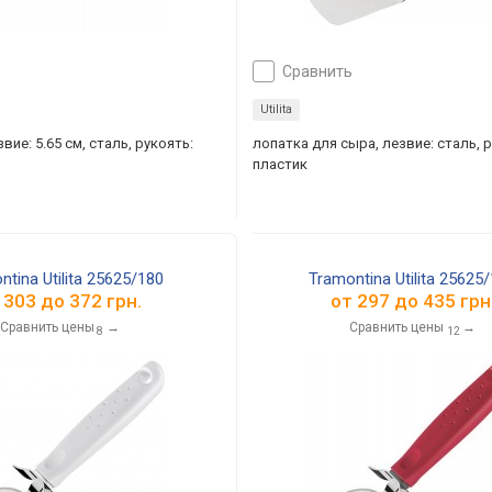
сравнить
Utilita
вие: 5.65 см, сталь, рукоять:
лопатка для сыра, лезвие: сталь, р
пластик
ntina Utilita 25625/180
Tramontina Utilita 25625
т
303
до
372
грн.
от
297
до
435
грн
Сравнить цены
→
Сравнить цены
→
8
12