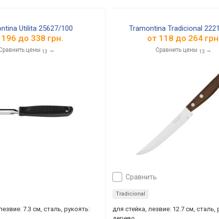
ntina Utilita 25627/100
Tramontina Tradicional 222
т
196
до
338
грн.
от
118
до
264
грн
Сравнить цены
→
Сравнить цены
→
13
13
сравнить
Tradicional
езвие: 7.3 см, сталь, рукоять:
для стейка, лезвие: 12.7 см, сталь,
дерево