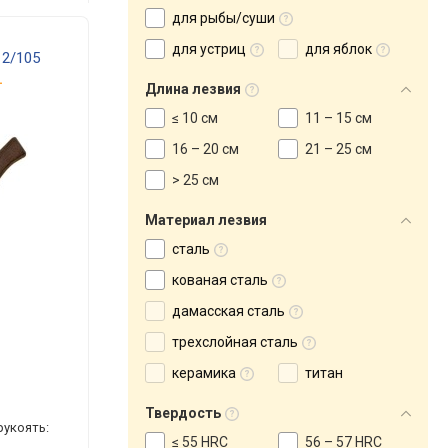
для рыбы/суши
для устриц
для яблок
12/105
.
Длина лезвия
≤ 10 см
11 – 15 см
16 – 20 см
21 – 25 см
> 25 см
Материал лезвия
сталь
кованая сталь
дамасская сталь
трехслойная сталь
керамика
титан
Твердость
 рукоять:
≤ 55 HRC
56 – 57 HRC