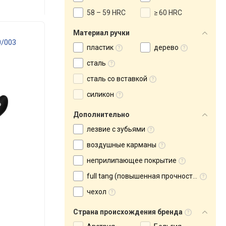
58 – 59 HRC
≥ 60 HRC
Материал ручки
0/003
пластик
дерево
сталь
сталь со вставкой
силикон
Дополнительно
лезвие с зубьями
воздушные карманы
неприлипающее покрытие
full tang (повышенная прочность)
чехол
Страна происхождения бренда