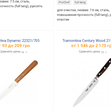
звие: 7.5 см, сталь,
ProChef
full tang
чность (full tang), рукоять:
для очистки, лезвие: 7.6 см, сталь,
повышенная прочность (full tang), 
пластик
tina Dynamic 22321/705
Tramontina Century Wood 21
т
93
до
209
грн.
от
1 546
до
2 175
гр
Сравнить цены
→
Сравнить цены
→
14
13