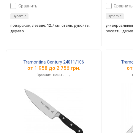
сравнить
сравнить
Dynamic
Dynamic
поварской, лезвие: 12.7 см, сталь, рукоять:
универсальный,
дерево
рукоять: дере
Tramontina Century 24011/106
Tramo
от
1 958
до
2 756
грн.
о
Сравнить цены
→
15