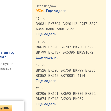
Нет в продаже
9504
Еще модели
↓
17"
D9031
BK5504
BKY0112
2747
5372
6344
6360
7306
7958
Еще модели
↓
18"
BK639
BK690
BK707
BK758
BK796
а авто,
BK799
BK5137
BK5396
BK3S1072
ли?
Еще модели
↓
ые нужно
19"
олесных
BK526
BK690
BK758
BK799
BK836
BK852
BK912
BKY0081
4154
Еще модели
↓
20"
BK206
BK601
BK690
BK836
BK852
BK874
BK913
BK923
BK967
Еще модели
↓
Купить