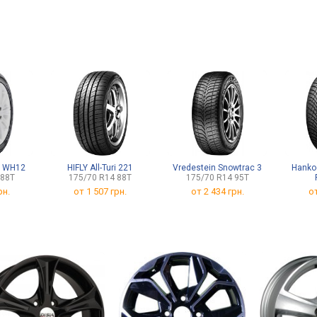
t WH12
HIFLY All-Turi 221
Vredestein Snowtrac 3
Hankoo
 88T
175/70 R14 88T
175/70 R14 95T
185
рн.
от
1 507 грн.
от
2 434 грн.
о