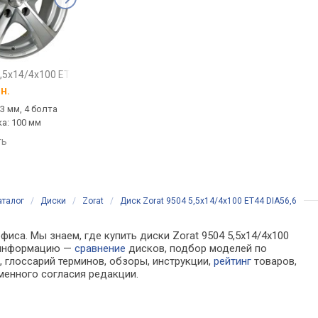
,5x14/4x100 ET43 DIA60,1
Zorat BK5296
5,5x14/4x100 ET40 DIA67,1
KFZ 5965
5x14/4x10
н.
от
3 737 грн.
от
3 591 грн.
43 мм, 4 болта
14 ", вылет: 40 мм, 4 болта
штампованные, 14 ",
ка: 100 мм
(ов), болтовка: 100 мм
49 мм, 4 болта (ов),
болтовка: 100 мм
ть
сравнить
сравнить
аталог
/
Диски
/
Zorat
/
Диск Zorat 9504 5,5x14/4x100 ET44 DIA56,6
иса. Мы знаем, где купить диски Zorat 9504 5,5x14/4x100
а информацию —
сравнение
дисков, подбор моделей по
 глоссарий терминов, обзоры, инструкции,
рейтинг
товаров,
менного согласия редакции.