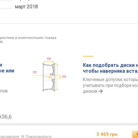
март 2018
еристики и комплектацию товара
t.
и
Как подобрать диски н
ые или
чтобы наверняка вста
Ключевые допуски, котор
учитывать при подборе к
ипов
дисков
A56,6
3 469 грн.
оизводителя
Пожаловаться