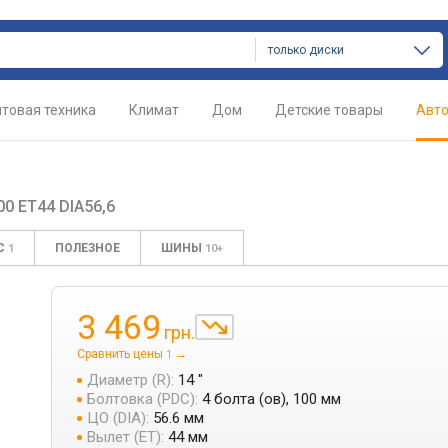
только диски
товая техника
Климат
Дом
Детские товары
Авт
00 ET44 DIA56,6
С
ПОЛЕЗНОЕ
ШИНЫ
1
10+
3 469
грн.
Сравнить цены
→
1
Диаметр (R):
14 "
Болтовка (PDC):
4 болта (ов), 100 мм
ЦО (DIA):
56.6 мм
Вылет (ET):
44 мм