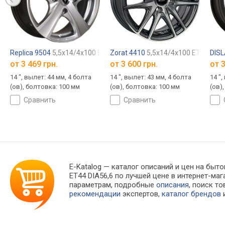
Replica 9504
5,5x14/4x100 ET44 DIA56,6
Zorat 4410
5,5x14/4x100 ET43 DIA6
DISL
от
3 469 грн.
от
3 600 грн.
от
3
14 ", вылет: 44 мм, 4 болта
14 ", вылет: 43 мм, 4 болта
14 ",
(ов), болтовка: 100 мм
(ов), болтовка: 100 мм
(ов)
сравнить
сравнить
E-Katalog
— каталог описаний и цен на бытов
ET44 DIA56,6 по лучшей цене в интернет-м
параметрам, подробные
описания
, поиск т
рекомендации
экспертов,
каталог брендов
и