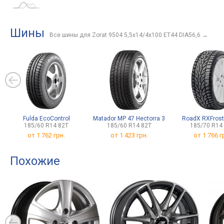
Шины
Все шины для Zorat 9504 5,5x14/4x100 ET44 DIA56,6
→
Fulda EcoControl
Matador MP 47 Hectorra 3
RoadX RXFros
185/60 R14 82T
185/60 R14 82T
185/70 R14
от
1 762 грн.
от
1 423 грн.
от
1 766 г
Похожие