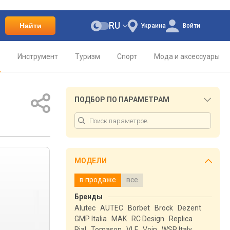
RU
Найти
Украина
Войти
о
Инструмент
Туризм
Спорт
Мода и аксессуары
ПОДБОР ПО ПАРАМЕТРАМ
МОДЕЛИ
в продаже
все
Бренды
Alutec
AUTEC
Borbet
Brock
Dezent
GMP Italia
MAK
RC Design
Replica
Rial
Tomason
VLF
Voin
WSP Italy