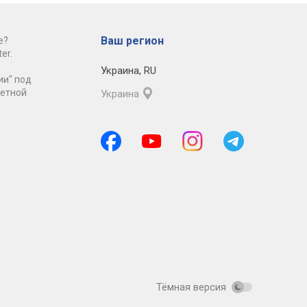
Ваш регион
е?
er.
Украина
,
RU
ии" под
ретной
Украина
Тёмная версия