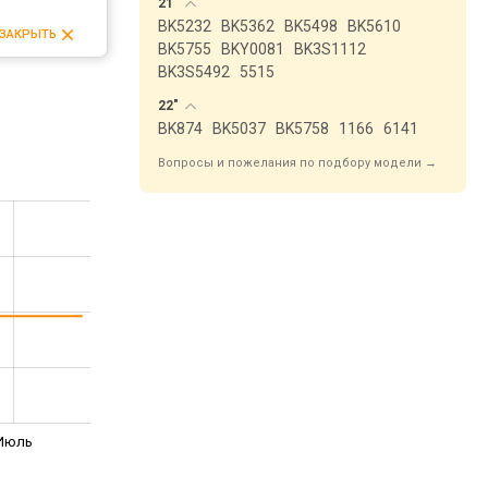
21"
BK5232
BK5362
BK5498
BK5610
ЗАКРЫТЬ
BK5755
BKY0081
BK3S1112
BK3S5492
5515
22"
BK874
BK5037
BK5758
1166
6141
Вопросы и пожелания по подбору модели →
Июль