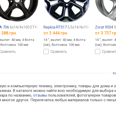
7,1
A 706
6x14/4x100 ET40 DIA67,1
Replica RT017
5,5x14/4x100 ET40 DIA67,1
Zorat 9504
5
 288 грн.
от
3 444 грн.
от
3 737 гр
 вылет: 40 мм, 4 болта
14 ", вылет: 40 мм, 4 болта
14 ", вылет: 
, болтовка: 100 мм
(ов), болтовка: 100 мм
(ов), болтов
сравнить
сравнить
сравни
К
ую и компьютерную технику, электронику, товары для дома и оф
агазинах. В каталоге можно найти всю необходимую для выбор
овара по названию,
отзывы
пользователей, фотогалереи товаров,
 многое другое. Перепечатка любых материалов только с пись