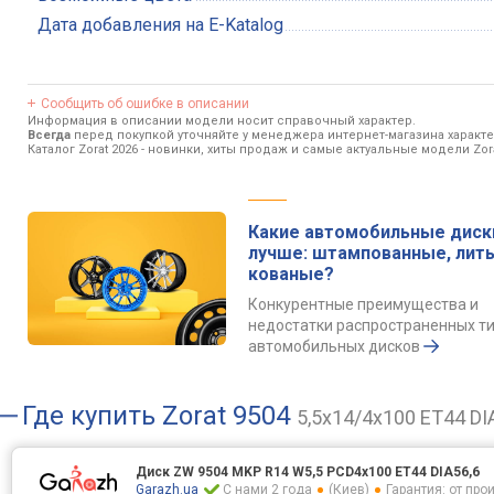
Дата добавления на E-Katalog
Сообщить об ошибке в описании
Информация в описании модели носит справочный характер.
Всегда
перед покупкой уточняйте у менеджера интернет-магазина характ
Каталог Zorat 2026
- новинки, хиты продаж и самые актуальные модели Zora
Какие автомобильные диск
лучше: штампованные, лит
кованые?
Конкурентные преимущества и
недостатки распространенных т
автомобильных дисков
Где купить
Zorat 9504
5,5x14/4x100 ET44 DI
Диск ZW 9504 MKP R14 W5,5 PCD4x100 ET44 DIA56,6
Garazh.ua
С нами 2 года
(Киев)
Гарантия: от пр