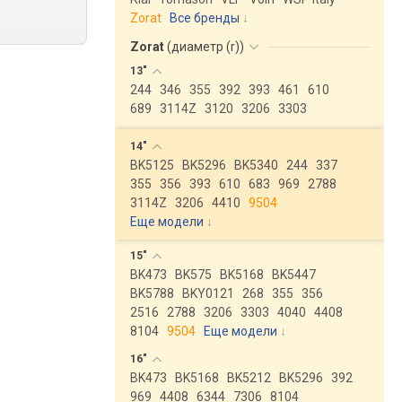
Zorat
Все бренды
Zorat
(
диаметр (r)
)
13"
244
346
355
392
393
461
610
689
3114Z
3120
3206
3303
14"
BK5125
BK5296
BK5340
244
337
355
356
393
610
683
969
2788
3114Z
3206
4410
9504
Еще модели
↓
15"
BK473
BK575
BK5168
BK5447
BK5788
BKY0121
268
355
356
2516
2788
3206
3303
4040
4408
8104
9504
Еще модели
↓
16"
BK473
BK5168
BK5212
BK5296
392
969
4408
6344
7306
8104