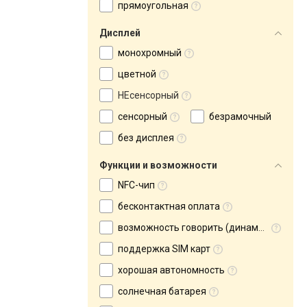
прямоугольная
Дисплей
монохромный
цветной
НЕсенсорный
сенсорный
безрамочный
без дисплея
Функции и возможности
NFC-чип
бесконтактная оплата
возможность говорить (динамик и микрофон)
поддержка SIM карт
хорошая автономность
солнечная батарея