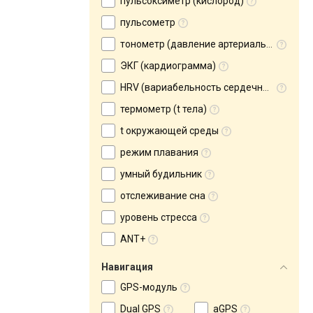
пульсоксиметр (кислород)
пульсометр
тонометр (давление артериальное)
ЭКГ (кардиограмма)
HRV (вариабельность сердечного ритма)
термометр (t тела)
t окружающей среды
режим плавания
умный будильник
отслеживание сна
уровень стресса
ANT+
Навигация
GPS-модуль
Dual GPS
aGPS