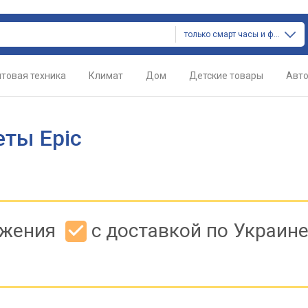
только смарт часы и фитнес браслеты
товая техника
Климат
Дом
Детские товары
Авт
еты Epic
ожения
с доставкой по Украин