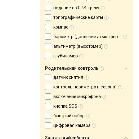
ведение по GPS-треку
топографические карты
компас
барометр (давление атмосферное)
альтиметр (высотомер)
глубиномер
Родительский контроль
датчик снятия
контроль периметра (геозона)
включение микрофона
кнопка SOS
быстрый набор
цифровая камера
Защита циферблата