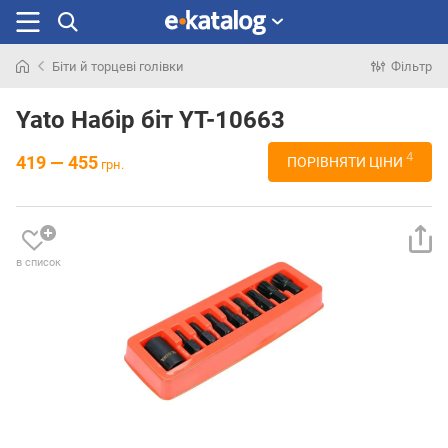
Біти й торцеві голівки
Фільтр
Шукали
раніше
Yato Набір біт YT-10663
4
419 — 455
ПОРІВНЯТИ ЦІНИ
грн.
в список