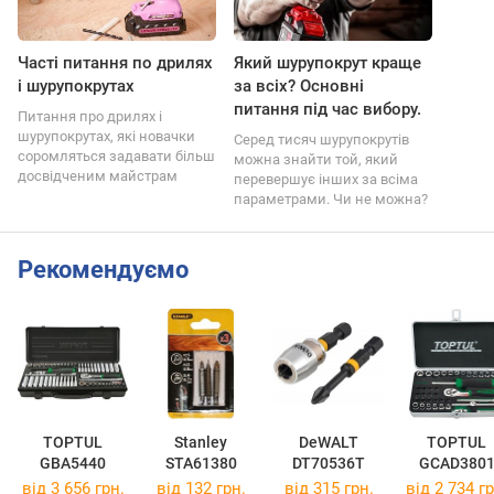
Часті питання по дрилях
Який шурупокрут краще
і шурупокрутах
за всіх? Основні
питання під час вибору.
Питання про дрилях і
шурупокрутах, які новачки
Серед тисяч шурупокрутів
соромляться задавати більш
можна знайти той, який
досвідченим майстрам
перевершує інших за всіма
параметрами. Чи не можна?
Рекомендуємо
TOPTUL
Stanley
DeWALT
TOPTUL
GBA5440
STA61380
DT70536T
GCAD380
від 3 656 грн.
від 132 грн.
від 315 грн.
від 2 734 гр