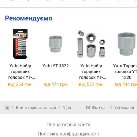
Рекомендуємо
Yato Набір
Yato YT-1322
Yato Набір
Yato Торце
торцевих
торцевих
головка YT-
головок YT-
головок YT-
1320
14431
17525
від
264 грн.
від
474 грн.
від
512 грн.
від
444 грн
Біти й торцеві голівки
Yato
Фільтр
Усі моделі
Повна версія сайту
Політика конфіденційності