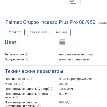
Falmec Gruppo Incasso Plus Pro 80/950
нерж
2024 год
Professional
мощная
Цвет
Тип и
монтаж
встраиваемая (в шкаф)
Оформление
полновстраиваемая
Технические параметры
Принцип
работы
отвод / рециркуляция
Мощность
260 Вт
Производительность
(мотор)
1000 м³/ч
Производительность (отвод
620 м³/ч
макс.)
Производительность
860 м³/ч
(интенсивный
режим)