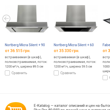
Nortberg Micra Silent + 90
Nortberg Micra Silent + 60
Fabe
от 36 515 грн.
от 35 330 грн.
от 3
встраиваемая (в шкаф),
встраиваемая (в шкаф),
встр
полновстраиваемая, поток:
полновстраиваемая, поток:
полн
1200 м³/ч, ширина 89.5 см
1200 м³/ч, ширина 59.5 см
1000 
шири
сравнить
сравнить
E-Katalog
— каталог описаний и цен на быто
Plus Pro 80/950 по лучшей цене в интерне