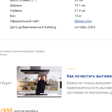
Высота
(макс.)
33 см
Ширина
79.1 см
Глубина
27.4 см
Вес
13 кг
Официальный сайт
falmec.com
Дата добавления на E-Katalog
октябрь 2024
ристики и комплектацию товара
almec.
Как почистить вытяжк
я будет
Важно не только внешняя 
привлекательность вытяжк
состояние ее внутренних 
80/950
нержавейка