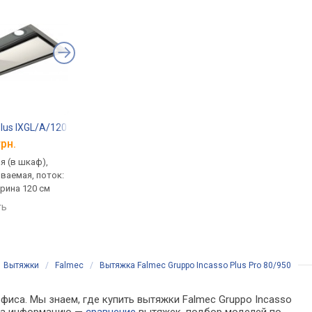
 Plus IXGL/A/120
Fabiano Linea 60
Cata F 2060 WH
грн.
от 12 824 грн.
от 2 288 грн.
я (в шкаф),
традиционная (пристенная),
пристенная / встраи
ваемая, поток:
Т-образная, поток: 1000 м³/ч,
козырьковая, поток: 
ирина 120 см
на отвод 760 м³/ч, ширина
ч, ширина 60 см
60 см
ть
сравнить
сравнить
/
Вытяжки
/
Falmec
/
Вытяжка Falmec Gruppo Incasso Plus Pro 80/950
фиса. Мы знаем, где купить вытяжки Falmec Gruppo Incasso
бора информацию —
сравнение
вытяжек, подбор моделей по