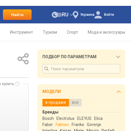
RU
Найти
Украина
Войти
о
Инструмент
Туризм
Спорт
Мода и аксессуары
ПОДБОР ПО ПАРАМЕТРАМ
к купить
МОДЕЛИ
в продаже
все
Бренды
Bosch
Electrolux
ELEYUS
Elica
Faber
Falmec
Franke
Gorenje
Interline
Kaiser
Miele
Minola
Perfelli