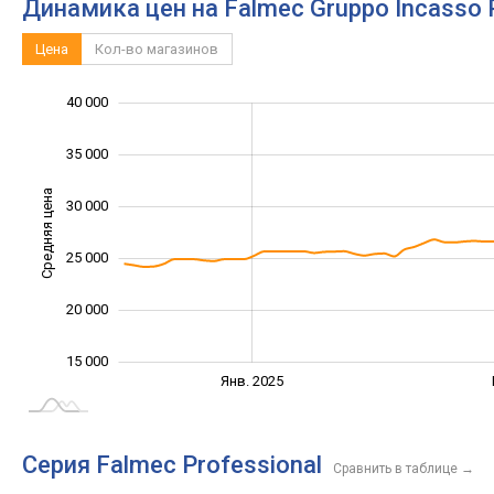
Динамика цен на Falmec Gruppo Incasso 
Цена
Кол-во магазинов
40 000
10 000
45 000
5 000
35 000
Средняя цена
30 000
15 000
25 000
20 000
15 000
Янв. 2027
Июль
Апр.
Окт.
Окт.
Янв. 2025
L
Серия Falmec Professional
Сравнить в таблице
→