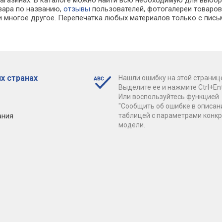
овара по названию,
отзывы
пользователей, фотогалереи товаров,
 многое другое. Перепечатка любых материалов только с пись
х странах
Нашли ошибку на этой страниц
Выделите ее и нажмите Ctrl+Ent
Или воспользуйтесь функцией
"Сообщить об ошибке в описан
ания
таблицей с параметрами конк
модели.