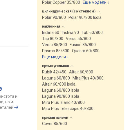
Polar Copper 35/800
Еще модели
↓
цилиндрическая (со
стеклом)
Polar 90/800
Polar 90/800 Isola
наклонная
Inclina 60
Inclina 90
Tab 60/800
Tab 80/800
Verso 55/800
Verso 85/800
Fusion 85/800
Prisma 85/800
Quasar 60/800
Еще модели
↓
прямоугольная
Rubik 42/450
Altair 60/800
Laguna 60/800
Mira Plus 40/800
Altair 60/800 Isola
у
Laguna 60/800 Isola
чистота и
Laguna 90/800 Isola
и, но и
Mira Plus Island 40/800
деталей
Mira Plus Telescopic 40/800
прямая
панель
Cover 85/600