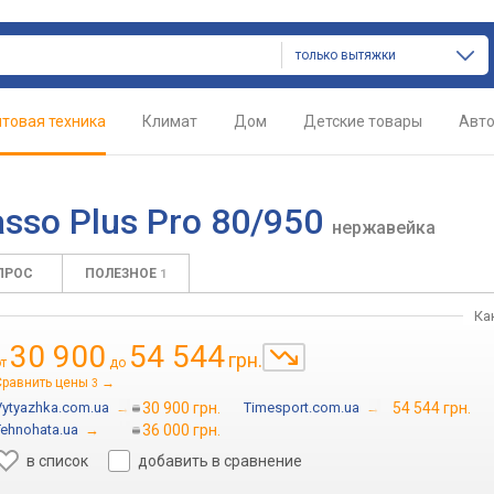
только вытяжки
товая техника
Климат
Дом
Детские товары
Авт
asso Plus Pro 80/950
нержавейка
ПРОС
ПОЛЕЗНОЕ
1
Ка
30 900
54 544
грн.
от
до
Сравнить цены
→
3
Vytyazhka.com.ua
→
30 900 грн.
Timesport.com.ua
→
54 544 грн.
Tehnohata.ua
→
36 000 грн.
в список
добавить в сравнение