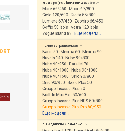
модерн (необычный
дизайн)
Mare 66/450
Moon 67/800
Cielo 120/600
Rialto 55/800
Lumiere 67/450
Zephiro 66/450
Soffio 58 Isola
Vetra 120 Isola
Vogue Island 88
Еще модели
↓
полновстраиваемая
Basic 50
Minima 60
Minima 90
Nuvola 140
Nube 90/800
Nube 90/950
Parallel 70
Nube 90/1000
Nube 90/1300
Nube 90/1500
Sirio 90/800
Sirio 90/950
Basic Plus 50
Gruppo Incasso Plus 50
Built-In Max Evo 50/600
Gruppo Incasso Plus NRS 50/800
Gruppo Incasso Plus Pro 80/950
Еще модели
↓
с выдвижной
панелью
Down Draft 120
Down Draft 90/600