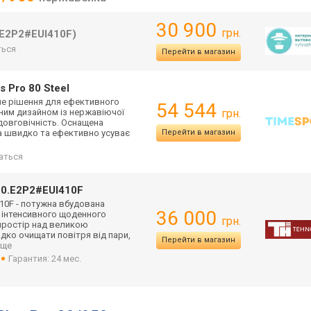
30 900
грн.
E2P2#EUI410F)
ься
Перейти в магазин
 Pro 80 Steel
асне рішення для ефективного
54 544
тним дизайном із нержавіючої
грн.
 довговічність. Оснащена
а швидко та ефективно усуває
Перейти в магазин
аться
0.E2P2#EUI410F
10F - потужна вбудована
36 000
я інтенсивного щоденного
грн.
простір над великою
ко очищати повітря від пари,
Перейти в магазин
 еще
Гарантия: 24 мес.