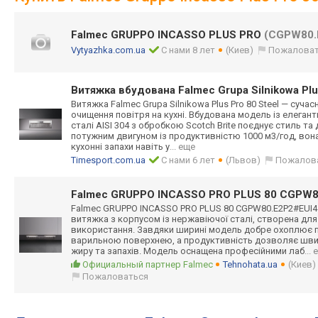
Falmec GRUPPO INCASSO PLUS PRO
(CGPW80.
Vytyazhka.com.ua
С нами 8 лет
(Киев)
Пожаловат
Витяжка вбудована Falmec Grupa Silnikowa Plus
Витяжка Falmec Grupa Silnikowa Plus Pro 80 Steel — суч
очищення повітря на кухні. Вбудована модель із елеган
сталі AISI 304 з обробкою Scotch Brite поєднує стиль та
потужним двигуном із продуктивністю 1000 м3/год, вон
кухонні запахи навіть у
... еще
Timesport.com.ua
С нами 6 лет
(Львов)
Пожалов
Falmec GRUPPO INCASSO PRO PLUS 80 CGPW8
Falmec GRUPPO INCASSO PRO PLUS 80 CGPW80.E2P2#EUI
4
витяжка з корпусом із нержавіючої сталі, створена дл
використання. Завдяки ширині модель добре охоплює 
варильною поверхнею, а продуктивність дозволяє швид
жиру та запахів. Модель оснащена професійними лаб
...
Официальный партнер Falmec
Tehnohata.ua
(Киев)
Пожаловаться