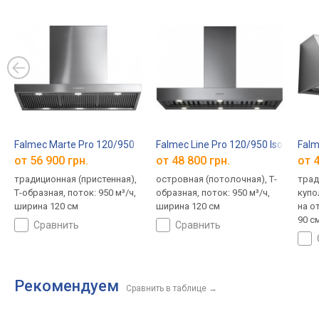
Falmec Marte Pro 120/950
Falmec Line Pro 120/950 Isola
Falm
от 56 900 грн.
от 48 800 грн.
от 4
традиционная (пристенная),
островная (потолочная), Т-
трад
Т-образная, поток: 950 м³/ч,
образная, поток: 950 м³/ч,
купо
ширина 120 см
ширина 120 см
на о
90 с
сравнить
сравнить
Рекомендуем
Сравнить в таблице
→