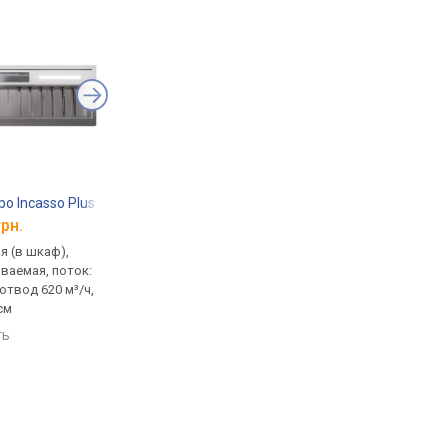
po Incasso Plus Pro 80/950
Falmec Gruppo Incasso Pro 80/950
Falmec Marte Pro 9
грн.
от 24 990 грн.
от 48 900 грн.
я (в шкаф),
встраиваемая (в шкаф),
традиционная (прист
ваемая, поток:
полновстраиваемая, поток:
Т-образная, поток: 95
 отвод 620 м³/ч,
950 м³/ч, ширина 81 см
ширина 90 см
см
сравнить
сравнить
ть