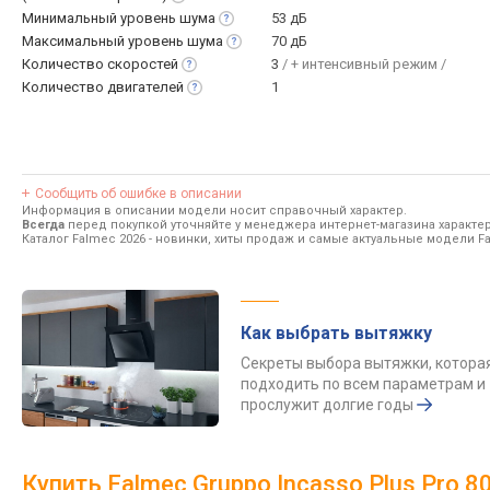
Минимальный уровень
шума
53 дБ
Максимальный уровень
шума
70 дБ
Количество
скоростей
3
/ + интенсивный режим /
Количество
двигателей
1
Сообщить об ошибке в описании
Информация в описании модели носит справочный характер.
Всегда
перед покупкой уточняйте у менеджера интернет-магазина характе
Каталог Falmec 2026
- новинки, хиты продаж и самые актуальные модели F
Как выбрать вытяжку
Секреты выбора вытяжки, котора
подходить по всем параметрам и
прослужит долгие годы
Купить Falmec Gruppo Incasso Plus Pro 