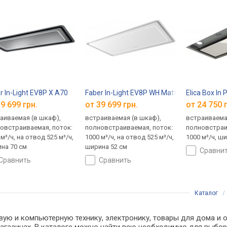
r In-Light EV8P X A70
Faber In-Light EV8P WH Matt A52
Elica Box In
9 699 грн.
от 39 699 грн.
от 24 750 
аиваемая (в шкаф),
встраиваемая (в шкаф),
встраиваема
овстраиваемая, поток:
полновстраиваемая, поток:
полновстраи
м³/ч, на отвод 525 м³/ч,
1000 м³/ч, на отвод 525 м³/ч,
1000 м³/ч, ш
на 70 см
ширина 52 см
сравни
сравнить
сравнить
Каталог
вую и компьютерную технику, электронику, товары для дома и о
т-магазинах. В каталоге можно найти всю необходимую для вы