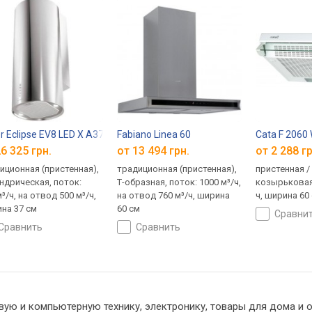
r Eclipse EV8 LED X A37
Fabiano Linea 60
Cata F 2060
6 325 грн.
от 13 494 грн.
от 2 288 гр
иционная (пристенная),
традиционная (пристенная),
пристенная /
ндрическая, поток:
Т-образная, поток: 1000 м³/ч,
козырьковая,
³/ч, на отвод 500 м³/ч,
на отвод 760 м³/ч, ширина
ч, ширина 60
на 37 см
60 см
сравни
сравнить
сравнить
вую и компьютерную технику, электронику, товары для дома и о