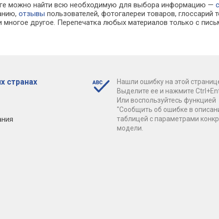
алоге можно найти всю необходимую для выбора информацию —
ванию,
отзывы
пользователей, фотогалереи товаров, глоссарий т
 многое другое. Перепечатка любых материалов только с пись
х странах
Нашли ошибку на этой страниц
Выделите ее и нажмите Ctrl+Ent
Или воспользуйтесь функцией
"Сообщить об ошибке в описан
ания
таблицей с параметрами конк
модели.