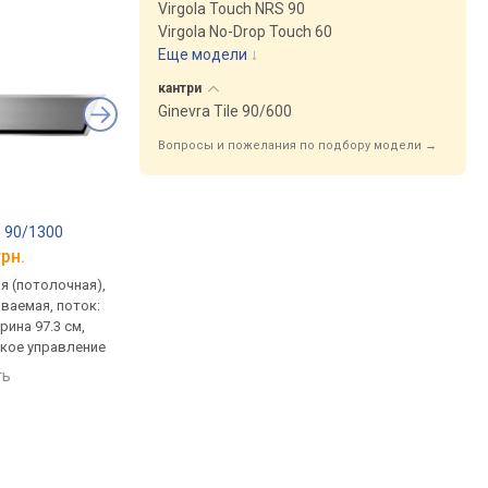
Virgola Touch NRS 90
Virgola No-Drop Touch 60
Еще модели
↓
кантри
Ginevra Tile 90/600
Вопросы и пожелания по подбору модели →
 90/1300
Falmec Plane Plus 120 Wall
Falmec Gruppo Incas
грн.
от 44 000 грн.
от 40 750 грн.
я (потолочная),
традиционная (пристенная),
встраиваемая (в шка
ваемая, поток:
Т-образная, поток: 800 м³/ч,
полновстраиваемая,
рина 97.3 см,
на отвод 573 м³/ч, ширина
800 м³/ч, на отвод 49
кое управление
120 см
ширина 53.1 см
ть
сравнить
сравнить