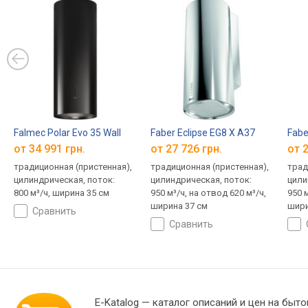
Falmec Polar Evo 35 Wall
Faber Eclipse EG8 X A37
Fabe
от 34 991 грн.
от 27 726 грн.
от 2
традиционная (пристенная),
традиционная (пристенная),
трад
цилиндрическая, поток:
цилиндрическая, поток:
цили
800 м³/ч, ширина 35 см
950 м³/ч, на отвод 620 м³/ч,
950 м
ширина 37 см
шири
сравнить
сравнить
E-Katalog
— каталог описаний и цен на быто