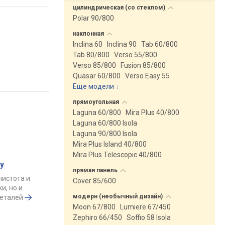
цилиндрическая (со
стеклом)
Polar 90/800
наклонная
Inclina 60
Inclina 90
Tab 60/800
Tab 80/800
Verso 55/800
Verso 85/800
Fusion 85/800
Quasar 60/800
Verso Easy 55
Еще модели
↓
прямоугольная
Laguna 60/800
Mira Plus 40/800
Laguna 60/800 Isola
Laguna 90/800 Isola
Mira Plus Island 40/800
Mira Plus Telescopic 40/800
у
прямая
панель
чистота и
Cover 85/600
и, но и
модерн (необычный
дизайн)
деталей
Moon 67/800
Lumiere 67/450
Zephiro 66/450
Soffio 58 Isola