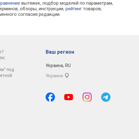
сравнение
вытяжек, подбор моделей по параметрам,
ерминов, обзоры, инструкции,
рейтинг
товаров,
менного согласия редакции.
Ваш регион
е?
er.
Украина
,
RU
ии" под
ретной
Украина