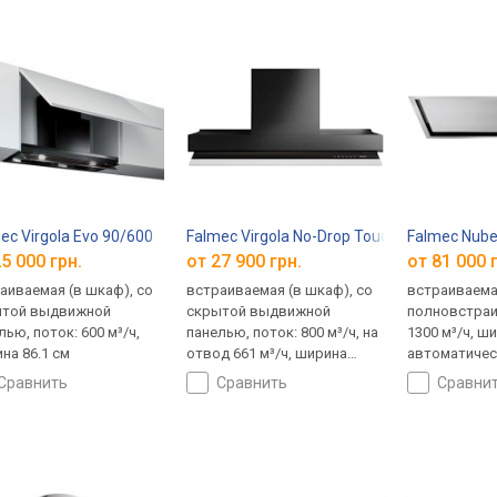
ec Virgola Evo 90/600
Falmec Virgola No-Drop Touch 60
Falmec Nube
5 000 грн.
от 27 900 грн.
от 81 000 
аиваемая (в шкаф), со
встраиваемая (в шкаф), со
встраиваема
ытой выдвижной
скрытой выдвижной
полновстраи
лью, поток: 600 м³/ч,
панелью, поток: 800 м³/ч, на
1300 м³/ч, ши
на 86.1 см
отвод 661 м³/ч, ширина
автоматичес
55.3 см
сравнить
сравнить
сравни