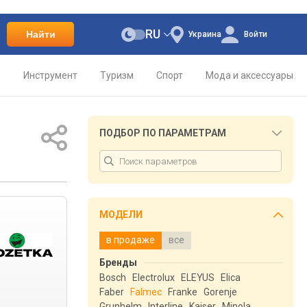
RU
Найти
Украина
Войти
о
Инструмент
Туризм
Спорт
Мода и аксессуары
ПОДБОР ПО ПАРАМЕТРАМ
МОДЕЛИ
в продаже
все
Бренды
Bosch
Electrolux
ELEYUS
Elica
Faber
Falmec
Franke
Gorenje
Grunhelm
Interline
Kaiser
Minola