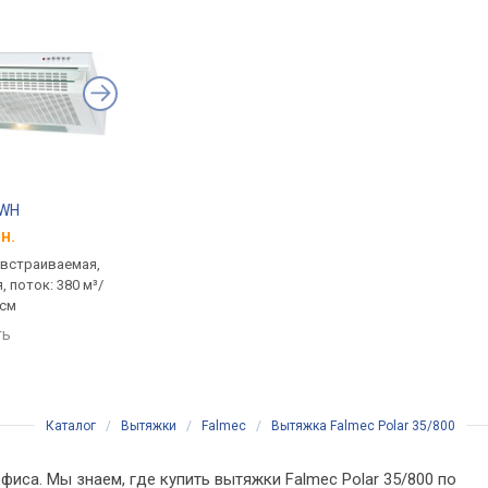
 WH
Cata G 45 X
Elica Elite 26 IX/A/60
н.
от 3 697 грн.
от 5 337 грн.
 встраиваемая,
встраиваемая (в шкаф),
встраиваемая (в шка
 поток: 380 м³/
полновстраиваемая, поток:
выдвижной панелью,
 см
390 м³/ч, ширина 51 см
900 м³/ч, на отвод 48
ширина 59.8 см
ть
сравнить
сравнить
Каталог
/
Вытяжки
/
Falmec
/
Вытяжка Falmec Polar 35/800
фиса. Мы знаем, где купить вытяжки Falmec Polar 35/800 по