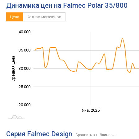
Динамика цен на Falmec Polar 35/800
Цена
Кол-во магазинов
22 000
24 000
26 000
28 000
45 000
15 000
10 000
40 000
35 000
Средняя цена
30 000
24 000
25 000
20 000
Янв. 2027
Июль
Янв. 2025
L
Серия Falmec Design
Сравнить в таблице
→