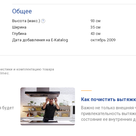
Общее
Высота
(макс.)
93 см
Ширина
35 см
Глубина
43 см
Дата добавления на E-Katalog
октябрь 2009
ристики и комплектацию товара
almec.
Как почистить вытяжк
я будет
Важно не только внешняя 
привлекательность вытяжк
состояние ее внутренних 