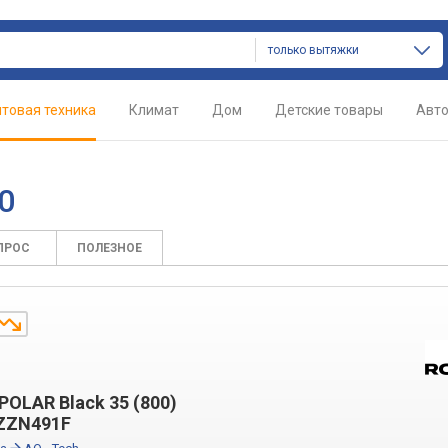
только вытяжки
товая техника
Климат
Дом
Детские товары
Авт
0
ПРОС
ПОЛЕЗНОЕ
POLAR Black 35 (800)
ZZN491F