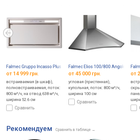
Falmec Gruppo Incasso Plus 50
Falmec Elios 100/800 Angolo
Falm
от 14 999 грн.
от 45 000 грн.
от 2
встраиваемая (в шкаф),
угловая (пристенная),
встр
полновстраиваемая, поток:
купольная, поток: 800 м³/ч,
скр
800 м³/ч, на отвод 638 м³/ч,
ширина 100 см
пане
ширина 52.6 см
шири
сравнить
сравнить
Рекомендуем
Сравнить в таблице
→