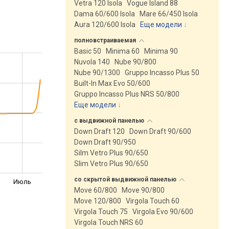
Vetra 120 Isola
Vogue Island 88
Dama 60/600 Isola
Mare 66/450 Isola
Aura 120/600 Isola
Еще модели
↓
полновстраиваемая
Basic 50
Minima 60
Minima 90
Nuvola 140
Nube 90/800
Nube 90/1300
Gruppo Incasso Plus 50
Built-In Max Evo 50/600
Gruppo Incasso Plus NRS 50/800
Еще модели
↓
с выдвижной
панелью
Down Draft 120
Down Draft 90/600
Down Draft 90/950
Silm Vetro Plus 90/650
Slim Vetro Plus 90/650
со скрытой выдвижной
панелью
Июль
Move 60/800
Move 90/800
Move 120/800
Virgola Touch 60
Virgola Touch 75
Virgola Evo 90/600
Virgola Touch NRS 60