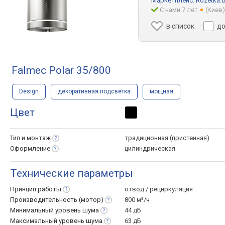
Маркетплейс:
Rozetka.
С нами 7 лет
(Киев
в список
до
Falmec Polar 35/800
Design
декоративная подсветка
мощная
Цвет
Тип и
монтаж
традиционная (пристенная)
Оформление
цилиндрическая
Технические параметры
Принцип
работы
отвод / рециркуляция
Производительность
(мотор)
800 м³/ч
Минимальный уровень
шума
44 дБ
Максимальный уровень
шума
63 дБ