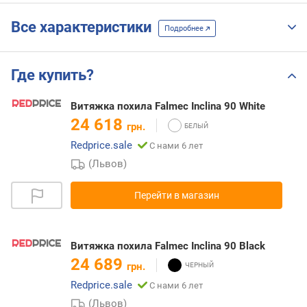
Все характеристики
Подробнее
Где купить?
Витяжка похила Falmec Inclina 90 White
24 618
грн.
Redprice.sale
С нами 6 лет
(Львов)
Перейти в магазин
Витяжка похила Falmec Inclina 90 Black
24 689
грн.
Redprice.sale
С нами 6 лет
(Львов)