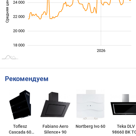
Средняя цена
24 000
19 000
22 000
20 000
18 000
2024
2025
2028
2026
L
Рекомендуем
Toflesz
Fabiano Aero
Nortberg Ivo 60
Teka DLV
Cascada 60
Silence+ 90
98660 BK T