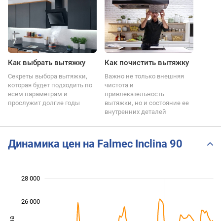
Как выбрать вытяжку
Как почистить вытяжку
Секреты выбора вытяжки,
Важно не только внешняя
которая будет подходить по
чистота и
всем параметрам и
привлекательность
прослужит долгие годы
вытяжки, но и состояние ее
внутренних деталей
Динамика цен на Falmec Inclina 90
 000
 000
 000
 000
 000
 000
28 000
26 000