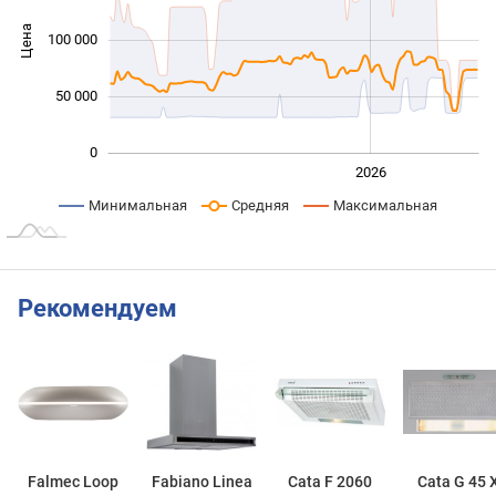
Цена
100 000
100 000
50 000
0
2024
2025
2028
2026
L
Минимальная
Средняя
Максимальная
Рекомендуем
Falmec Loop
Fabiano Linea
Cata F 2060
Cata G 45 