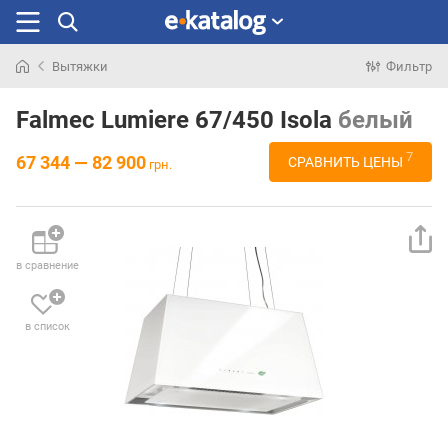
Вытяжки
Фильтр
Искали
раньше
Falmec Lumiere 67/450 Isola
белый
7
67 344 — 82 900
СРАВНИТЬ ЦЕНЫ
грн.
в сравнение
в список