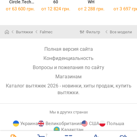
Circle.Tech
60
WH
74/600 Isola
от 63 600 грн.
от 12 824 грн.
от 2 288 грн.
от 3 697 гр
Вытяжки
Falmec
Фильтр
Все модели
Полная версия сайта
Конфиденциальность
Вопросы и пожелания по сайту
Магазинам
Каталог вытяжек 2026 - новинки, хиты продаж,
купить
вытяжки
.
Мы в других странах
Украина
Великобритания
США
Польша
Казахстан
7