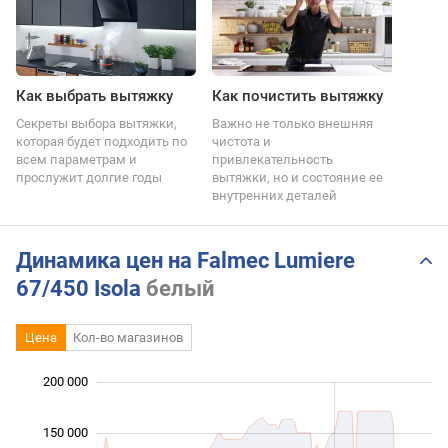
Как выбрать вытяжку
Как почистить вытяжку
Секреты выбора вытяжки,
Важно не только внешняя
которая будет подходить по
чистота и
всем параметрам и
привлекательность
прослужит долгие годы
вытяжки, но и состояние ее
внутренних деталей
Динамика цен на Falmec Lumiere
67/450 Isola
белый
Цена
Кол-во магазинов
200 000
 000
 000
 000
150 000