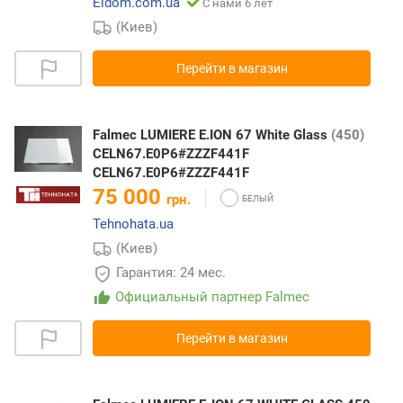
Eldom.com.ua
С нами 6 лет
(Киев)
Перейти в магазин
Falmec LUMIERE E.ION 67 White Glass
(450)
CELN67.E0P6#ZZZF441F
CELN67.E0P6#ZZZF441F
75 000
грн.
Tehnohata.ua
(Киев)
Гарантия: 24 мес.
Официальный партнер Falmec
Перейти в магазин