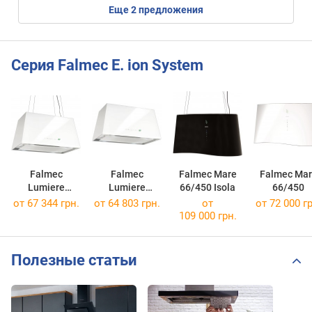
eще
2
предложения
Серия Falmec E. ion System
Falmec
Falmec
Falmec Mare
Falmec Mar
Lumiere
Lumiere
66/450 Isola
66/450
67/450 Isola
67/450
от 67 344 грн.
от 64 803 грн.
от
от 72 000 гр
109 000 грн.
Полезные статьи