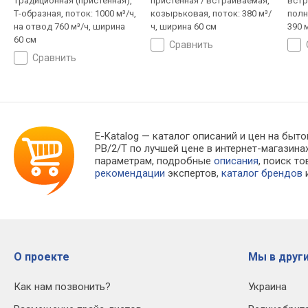
традиционная (пристенная),
пристенная / встраиваемая,
встр
Т-образная, поток: 1000 м³/ч,
козырьковая, поток: 380 м³/
полн
на отвод 760 м³/ч, ширина
ч, ширина 60 см
390 
60 см
сравнить
сравнить
E-Katalog
— каталог описаний и цен на бытов
PB/2/T по лучшей цене в интернет-магази
параметрам, подробные
описания
, поиск т
рекомендации
экспертов,
каталог брендов
и
О проекте
Мы в други
Как нам позвонить?
Украина