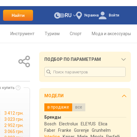
RU
Найти
Украина
Войти
о
Инструмент
Туризм
Спорт
Мода и аксессуары
ПОДБОР ПО ПАРАМЕТРАМ
к купить
МОДЕЛИ
в продаже
все
3 412 грн.
Бренды
→
3 023 грн.
Bosch
Electrolux
ELEYUS
Elica
2 952 грн.
Faber
Franke
Gorenje
Grunhelm
3 065 грн.
Interline
Kaiser
Miele
Minola
Perfelli