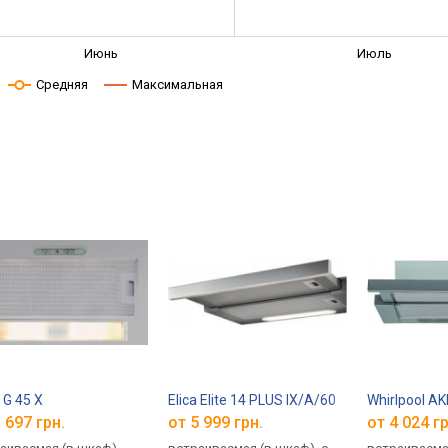
Июнь
Июль
Средняя
Максимальная
 G 45 X
Elica Elite 14 PLUS IX/A/60
Whirlpool AK
 697 грн.
от 5 999 грн.
от 4 024 гр