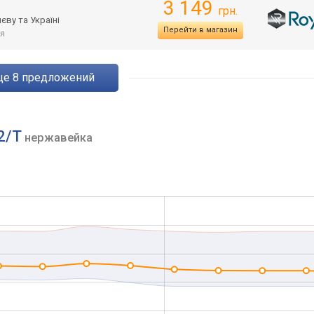
3 149
грн.
єву та Україні
Перейти в магазин
я
eще
8
предложений
/2/T
нержавейка