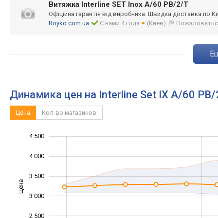
Витяжка Interline SET Inox A/60 PB/2/T
Офіційна гарантія від виробника. Швидка доставка по Ки
Royko.com.ua
С нами 4 года
(Киев)
Пожаловатьс
Динамика цен на Interline Set IX A/60 PB
Цена
Кол-во магазинов
4 500
1 000
1 500
5 000
4 000
3 500
Цена
2 000
3 000
2 500