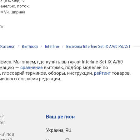
 (в шкаф), с
встраиваемая (в шкаф), с
встраиваемая (в шка
анелью, поток:
выдвижной панелью, поток:
полновстраиваемая,
 м³/ч, ширина
на отвод 700 м³/ч, ширина
800 м³/ч, на отвод 55
60 см
ширина 51.4 см
ть
сравнить
сравнить
Каталог
/
Вытяжки
/
Interline
/
Вытяжка Interline Set IX A/60 PB/2/T
са. Мы знаем, где купить вытяжки Interline Set IX A/60
ормацию —
сравнение
вытяжек, подбор моделей по
 глоссарий терминов, обзоры, инструкции,
рейтинг
товаров,
менного согласия редакции.
Ваш регион
е?
er.
Украина
,
RU
ии" под