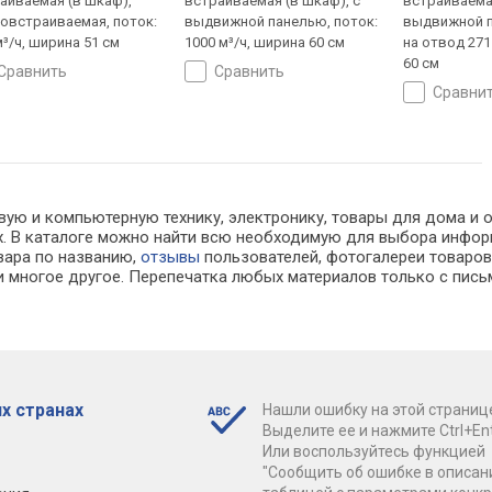
аиваемая (в шкаф),
встраиваемая (в шкаф), с
встраиваемая
овстраиваемая, поток:
выдвижной панелью, поток:
выдвижной п
м³/ч, ширина 51 см
1000 м³/ч, ширина 60 см
на отвод 271
60 см
сравнить
сравнить
сравни
ую и компьютерную технику, электронику, товары для дома и офи
нах. В каталоге можно найти всю необходимую для выбора инф
овара по названию,
отзывы
пользователей, фотогалереи товаров,
 многое другое. Перепечатка любых материалов только с пись
х странах
Нашли ошибку на этой страниц
Выделите ее и нажмите Ctrl+Ent
Или воспользуйтесь функцией
"Сообщить об ошибке в описан