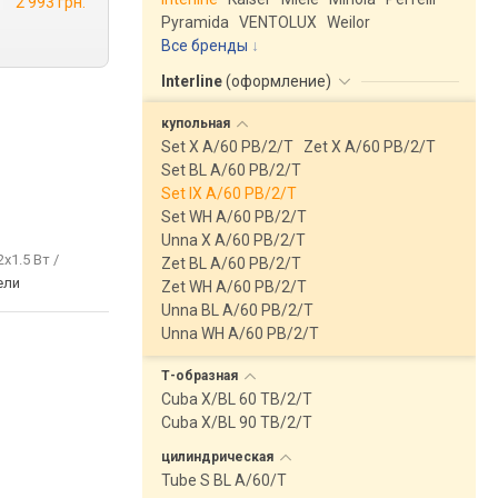
2 993 грн.
Pyramida
VENTOLUX
Weilor
Все бренды
Interline
(
оформление
)
купольная
Set X A/60 PB/2/T
Zet X A/60 PB/2/T
Set BL A/60 PB/2/T
Set IX A/60 PB/2/T
Set WH A/60 PB/2/T
Unna X A/60 PB/2/T
2x1.5 Вт /
Zet BL A/60 PB/2/T
ели
Zet WH A/60 PB/2/T
Unna BL A/60 PB/2/T
Unna WH A/60 PB/2/T
Т-образная
Cuba X/BL 60 TB/2/T
Cuba X/BL 90 TB/2/T
цилиндрическая
Tube S BL A/60/T