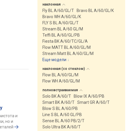
наклонная
Fly BL A/60/GL/T
Bravo BL A/60/GL/K
Bravo WH A/60/GL/K
FLY S BL A/60/GL/T
Stream BL A/60 GL/M
Teffi BL A/60/GL/PB
Fiesta BK A/60/TC/GL/A
Flow MATT BL A/60/GL/M
Stream Matt BL A/60/GL/M
Еще модели
↓
наклонная (со
стеклом)
Flow BL A/60/GL/M
Flow WH A/60/GL/M
полновстраиваемая
Solo BK A/60/T
Blow IX A/60/PB
Smart BK A/60/T
Smart GR A/60/T
у
Blow S BL A/60/PB
Line S BL A/60 GL/PB
чистота и
Sense BL A/60 PB/2/T
и, но и
деталей
Solo Ultra BK A/60/T