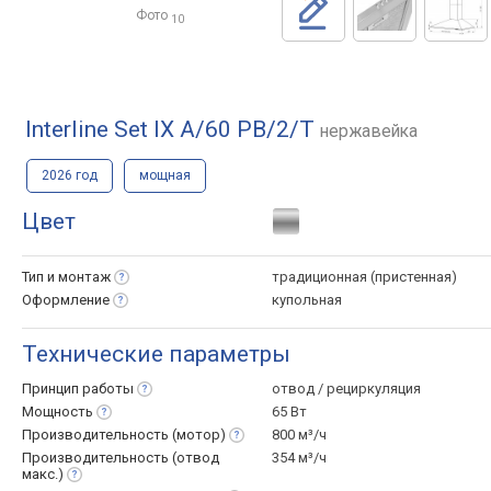
Фото
10
Interline Set IX A/60 PB/2/T
нержавейка
2026 год
мощная
Цвет
Тип и
монтаж
традиционная (пристенная)
Оформление
купольная
Технические параметры
Принцип
работы
отвод / рециркуляция
Мощность
65 Вт
Производительность
(мотор)
800 м³/ч
Производительность (отвод
354 м³/ч
макс.)