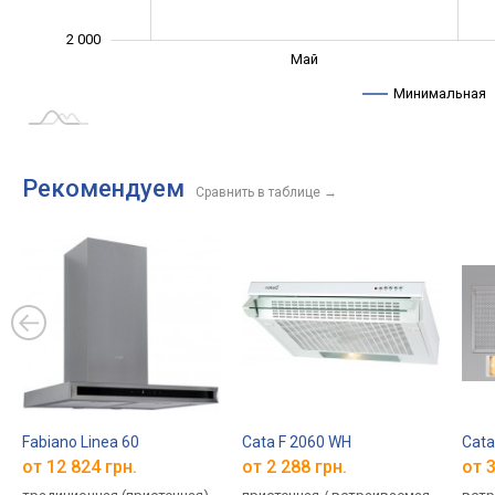
2 000
Сент.
Апр.
Авг.
Май
L
Минимальная
Рекомендуем
Сравнить в таблице
→
Fabiano Linea 60
Cata F 2060 WH
Cata
от 12 824 грн.
от 2 288 грн.
от 3