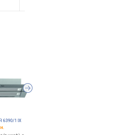
R 6390/1 IX
Pyramida ATH 60 700 BL
Elica Lane IX/A/52
н.
от 4 098 грн.
от 9 227 грн.