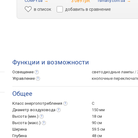
COMFY.ua
→
3 089 грн.
1smarty.com.ua
→
в список
добавить в сравнение
Функции и возможности
Освещение
светодиодные лампы
/ 
Управление
кнопочные переключат
Общее
Класс
энергопотребления
C
Диаметр
воздуховода
150 мм
Высота
(мин.)
18 см
Высота
(макс.)
90 см
Ширина
59.5 см
Глубина
48 см