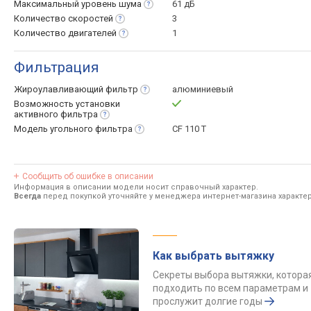
Максимальный уровень
шума
61 дБ
Количество
скоростей
3
Количество
двигателей
1
Фильтрация
Жироулавливающий
фильтр
алюминиевый
Возможность установки
активного
фильтра
Модель угольного
фильтра
CF 110 T
Сообщить об ошибке в описании
Информация в описании модели носит справочный характер.
Всегда
перед покупкой уточняйте у менеджера интернет-магазина характе
Как выбрать вытяжку
Секреты выбора вытяжки, котора
подходить по всем параметрам и
прослужит долгие годы