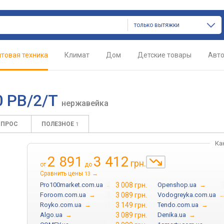
только вытяжки
товая техника
Климат
Дом
Детские товары
Авт
60 PB/2/T
нержавейка
ОПРОС
ПОЛЕЗНОЕ
1
Ка
2 891
3 412
грн.
от
до
Сравнить цены
→
13
Pro100market.com.ua
→
3 008 грн.
Openshop.ua
→
Foroom.com.ua
→
3 089 грн.
Vodogreyka.com.ua
Royko.com.ua
→
3 149 грн.
Tendo.com.ua
→
Algo.ua
→
3 089 грн.
Denika.ua
→