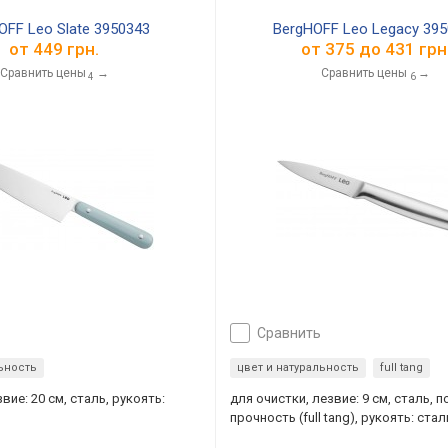
OFF Leo Slate 3950343
BergHOFF Leo Legacy 395
от
449 грн.
от
375
до
431
грн
Сравнить цены
→
Сравнить цены
→
4
6
сравнить
льность
цвет и натуральность
full tang
вие: 20 см, сталь, рукоять:
для очистки, лезвие: 9 см, сталь,
прочность (full tang), рукоять: стал