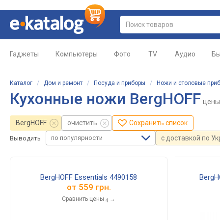
Гаджеты
Компьютеры
Фото
TV
Аудио
Бы
Каталог
/
Дом и ремонт
/
Посуда и приборы
/
Ножи и столовые при
Кухонные ножи BergHOFF
цены
BergHOFF
очистить
Сохранить список
по популярности
с доставкой по У
Выводить
BergHOFF Essentials 4490158
BergH
от
559 грн.
Сравнить цены
→
4