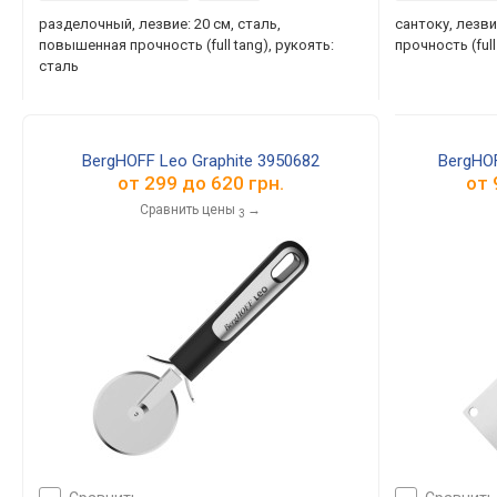
разделочный, лезвие: 20 см, сталь,
сантоку, лезви
повышенная прочность (full tang), рукоять:
прочность (full
сталь
BergHOFF Leo Graphite 3950682
BergHOF
от
299
до
620
грн.
от
Сравнить цены
→
3