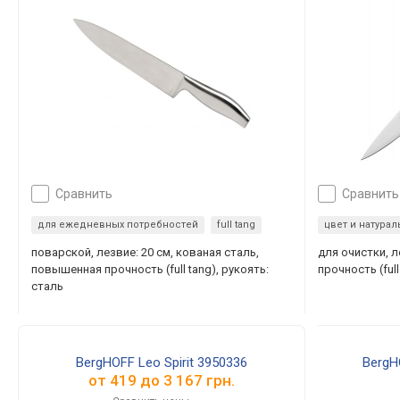
сравнить
сравнить
для ежедневных потребностей
full tang
цвет и натура
поварской, лезвие: 20 см, кованая сталь,
для очистки, л
повышенная прочность (full tang), рукоять:
прочность (full
сталь
BergHOFF Leo Spirit 3950336
BergH
от
419
до
3 167
грн.