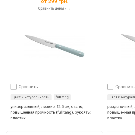
от
299 грн.
Сравнить цены
→
4
сравнить
сравнить
цвет и натуральность
full tang
цвет и натура
универсальный, лезвие: 12.5 см, сталь,
разделочный, л
повышенная прочность (full tang), рукоять:
повышенная про
пластик
пластик