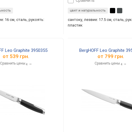
сравнить
льность
цвет и натуральность
е: 16 см, сталь, рукоять:
сантоку, лезвие: 17.5 см, сталь, ру
пластик
F Leo Graphite 3950355
BergHOFF Leo Graphite 39
от
539 грн.
от
799 грн.
Сравнить цены
→
Сравнить цены
→
4
4