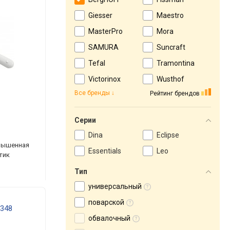
Giesser
Maestro
MasterPro
Mora
SAMURA
Suncraft
Tefal
Tramontina
Victorinox
Wusthof
Все бренды
Рейтинг брендов
Серии
Dina
Eclipse
овышенная
Essentials
Leo
стик
Тип
универсальный
поварской
0348
обвалочный