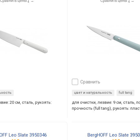
Сравнить цены
→
Сравнить цены
→
4
4
сравнить
льность
цвет и натуральность
full tang
вие: 20 см, сталь, рукоять:
для очистки, лезвие: 9 см, сталь,
прочность (full tang), рукоять: пла
OFF Leo Slate 3950346
BergHOFF Leo Slate 395