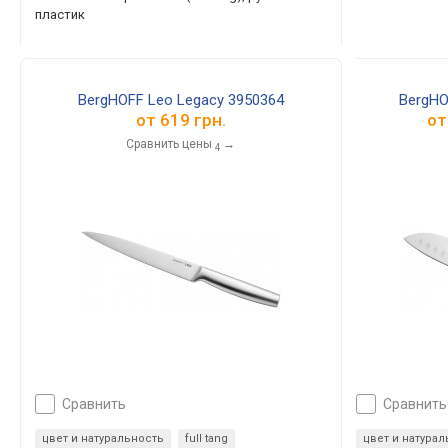
пластик
BergHOFF Leo Legacy 3950364
BergHO
от
619 грн.
о
Сравнить цены
→
4
сравнить
сравнить
цвет и натуральность
full tang
цвет и натура