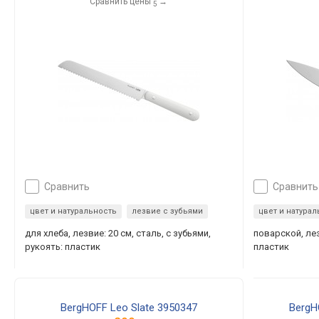
Сравнить цены
→
5
сравнить
сравнить
цвет и натуральность
лезвие с зубьями
цвет и натура
для хлеба, лезвие: 20 см, сталь, с зубьями,
поварской, лез
рукоять: пластик
пластик
BergHOFF Leo Slate 3950347
BergH