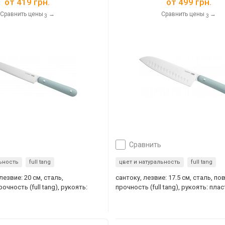
от
419 грн.
от
499 грн.
Сравнить цены
→
Сравнить цены
→
3
3
сравнить
льность
full tang
цвет и натуральность
full tang
езвие: 20 см, сталь,
сантоку, лезвие: 17.5 см, сталь, п
чность (full tang), рукоять:
прочность (full tang), рукоять: пла