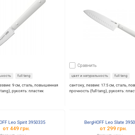
сравнить
льность
full tang
цвет и натуральность
full tang
езвие: 9 см, сталь, повышенная
сантоку, лезвие: 17.5 см, сталь, п
 tang), рукоять: пластик
прочность (full tang), рукоять: пла
OFF Leo Spirit 3950335
BergHOFF Leo Slate 395
от
449 грн.
от
299 грн.