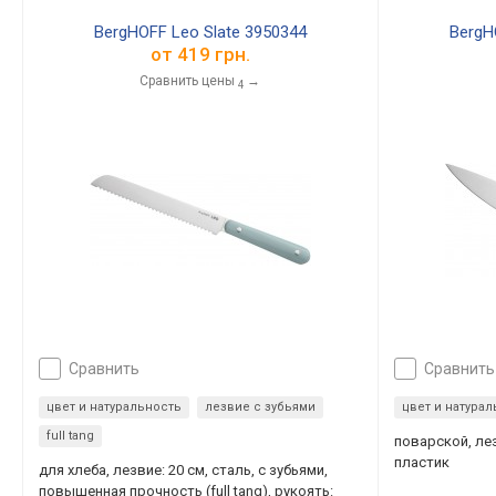
BergHOFF Leo Slate 3950344
BergH
от
419 грн.
Сравнить цены
→
4
сравнить
сравнить
цвет и натуральность
лезвие с зубьями
цвет и натура
full tang
поварской, лез
пластик
для хлеба, лезвие: 20 см, сталь, с зубьями,
повышенная прочность (full tang), рукоять: