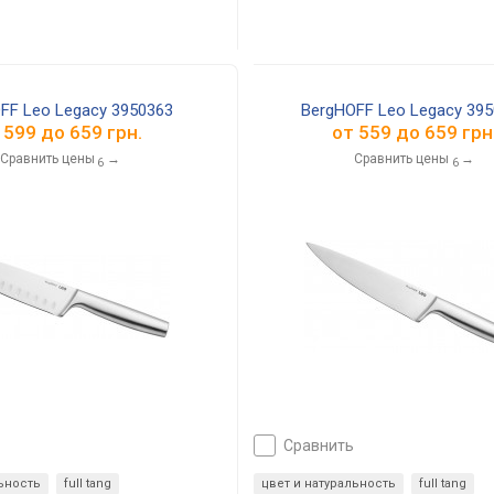
FF Leo Legacy 3950363
BergHOFF Leo Legacy 395
т
599
до
659
грн.
от
559
до
659
грн
Сравнить цены
→
Сравнить цены
→
6
6
сравнить
льность
full tang
цвет и натуральность
full tang