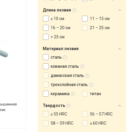
Длина лезвия
≤ 10 см
11 – 15 см
16 – 20 см
21 – 25 см
> 25 см
Материал лезвия
сталь
кованая сталь
дамасская сталь
трехслойная сталь
керамика
титан
овышенная
Твердость
стик
≤ 55 HRC
56 – 57 HRC
58 – 59 HRC
≥ 60 HRC