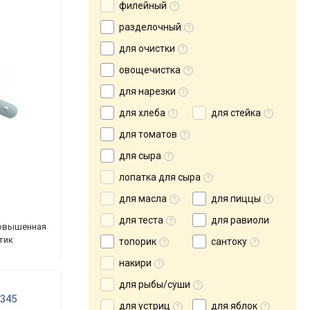
филейный
разделочный
для очистки
овощечистка
для нарезки
для хлеба
для стейка
для томатов
для сыра
лопатка для сыра
для масла
для пиццы
для теста
для равиоли
 повышенная
стик
топорик
сантоку
накири
для рыбы/суши
0345
для устриц
для яблок