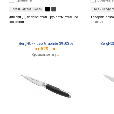
сравнить
сравнить
цвет и натуральность
цвет и натура
для пиццы, лезвие: сталь, рукоять: сталь со
топорик, лезви
вставкой
пластик
BergHOFF Leo Graphite 3950356
BergHOF
от
529 грн.
Сравнить цены
→
4