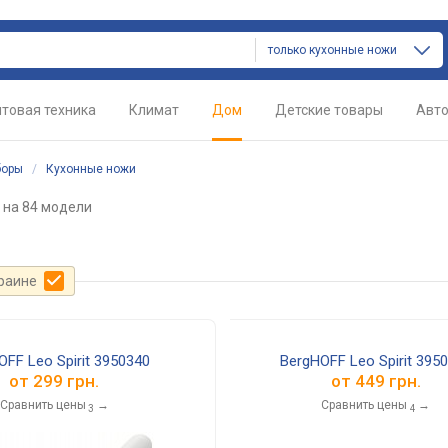
только кухонные ножи
товая техника
Климат
Дом
Детские товары
Авт
боры
/
Кухонные ножи
на 84 модели
краине
OFF Leo Spirit 3950340
BergHOFF Leo Spirit 395
от
299 грн.
от
449 грн.
Сравнить цены
→
Сравнить цены
→
3
4