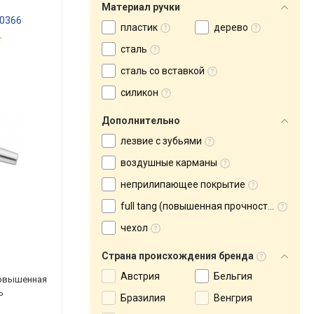
Материал ручки
0366
пластик
дерево
.
сталь
сталь со вставкой
силикон
Дополнительно
лезвие с зубьями
воздушные карманы
неприлипающее покрытие
full tang (повышенная прочность)
чехол
Страна происхождения бренда
Австрия
Бельгия
 повышенная
ь
Бразилия
Венгрия