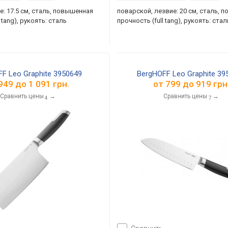
е: 17.5 см, сталь, повышенная
поварской, лезвие: 20 см, сталь, 
 tang), рукоять: сталь
прочность (full tang), рукоять: стал
F Leo Graphite 3950649
BergHOFF Leo Graphite 39
949
до
1 091
грн.
от
799
до
919
грн
Сравнить цены
→
Сравнить цены
→
4
7