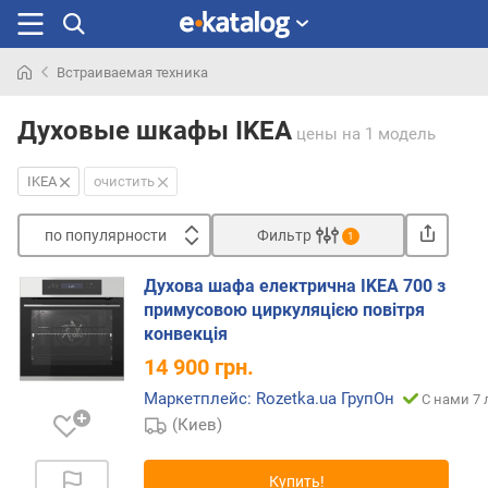
Встраиваемая техника
Искали
раньше
Духовые шкафы IKEA
цены
на 1 модель
IKEA
очистить
по популярности
Фильтр
1
Сортировать
Духова шафа електрична IKEA 700 з
п
примусовою циркуляцією повітря
о
конвекція
п
14 900
грн.
о
п
Маркетплейс: Rozetka.ua ГрупОн
С нами 7 
у
(Киев)
л
я
Купить!
р