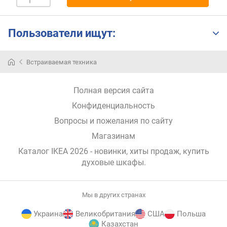
н
о
с
Пользователи ищут:
т
и
Встраиваемая техника
о
т
Полная версия сайта
д
е
Конфиденциальность
ш
Вопросы и пожелания по сайту
е
в
Магазинам
ы
Каталог IKEA 2026
- новинки, хиты продаж,
купить
х
духовые шкафы
.
к
д
о
Мы в других странах
р
о
Украина
Великобритания
США
Польша
г
Казахстан