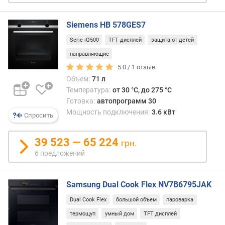
к
о
Siemens HB 578GES7
л
Serie iQ500
TFT дисплей
защита от детей
-
в
направляющие
о
5.0 /
1
отзыв
р
Объем:
71 л
е
Температура:
от 30 °C, до 275 °C
ж
Готовка:
автопрограмм 30
и
Мощность подключения:
3.6 кВт
Спросить
м
о
в
39 523 — 65 224
грн.
(
6 предложений
ш
т
)
Samsung Dual Cook Flex NV7B6795JAK
Dual Cook Flex
большой объем
пароварка
а
в
термощуп
умный дом
TFT дисплей
т