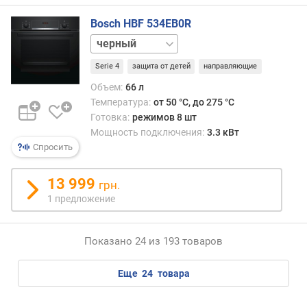
(
к
Bosch HBF 534EB0R
В
белый
т
нержавейка
)
Serie 4
защита от детей
направляющие
Объем:
66 л
Температура:
от 50 °C, до 275 °C
Готовка:
режимов 8 шт
Мощность подключения:
3.3 кВт
Спросить
13 999
грн.
1 предложение
Показано 24 из 193 товаров
еще
24
товара