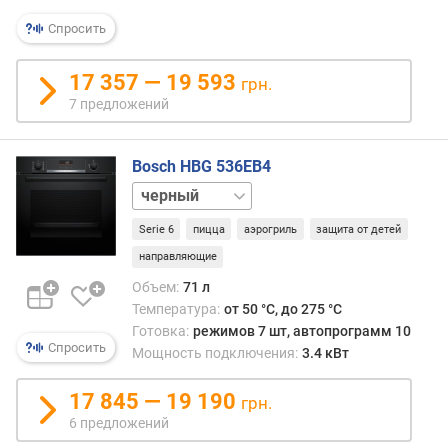
с
о
Спросить
т
а
17 357 — 19 593
грн.
д
7 предложений
л
я
в
Bosch HBG 536EB4
с
белый
т
р
Serie 6
пицца
аэрогриль
защита от детей
а
направляющие
и
в
Объем:
71 л
а
Температура:
от 50 °C, до 275 °C
н
Готовка:
режимов 7 шт, автопрограмм 10
и
Спросить
Мощность подключения:
3.4 кВт
я
(
17 845 — 19 190
грн.
м
6 предложений
м