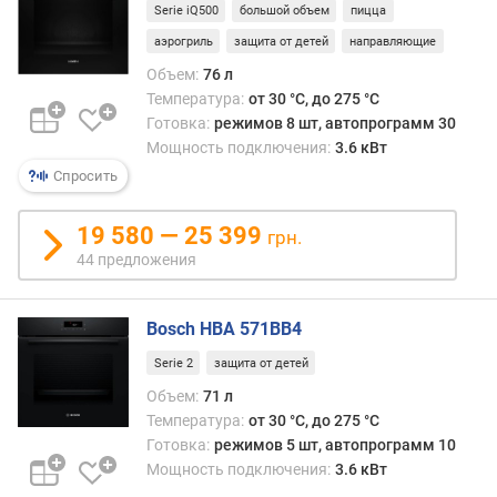
Serie iQ500
большой объем
пицца
д
л
аэрогриль
защита от детей
направляющие
о
Объем:
76 л
ж
Температура:
от 30 °C, до 275 °C
е
Готовка:
режимов 8 шт, автопрограмм 30
н
Мощность подключения:
3.6 кВт
и
Спросить
й
19 580 — 25 399
грн.
о
44 предложения
б
ъ
е
Bosch HBA 571BB4
м
Serie 2
защита от детей
(
л
Объем:
71 л
)
Температура:
от 30 °C, до 275 °C
Готовка:
режимов 5 шт, автопрограмм 10
в
Мощность подключения:
3.6 кВт
ы