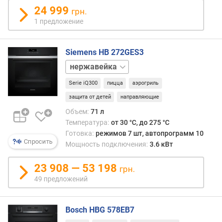
т
24 999
грн.
)
1 предложение
к
о
Siemens HB 272GES3
л
черный
-
в
Serie iQ300
пицца
аэрогриль
о
с
защита от детей
направляющие
т
Объем:
71 л
е
Температура:
от 30 °C, до 275 °C
к
Готовка:
режимов 7 шт, автопрограмм 10
о
Спросить
Мощность подключения:
3.6 кВт
л
д
23 908 — 53 198
грн.
в
49 предложений
е
р
ц
Bosch HBG 578EB7
ы