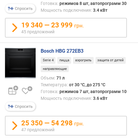
я
Готовка:
режимов 8 шт, автопрограмм 30
Спросить
р
Мощность подключения:
3.4 кВт
н
о
19 340 — 23 999
грн.
с
45 предложений
т
и
Bosch HBG 272EB3
о
т
Serie 4
пицца
аэрогриль
защита от детей
д
направляющие
е
Объем:
71 л
ш
Температура:
от 30 °C, до 275 °C
е
Готовка:
режимов 7 шт, автопрограмм 10
в
Мощность подключения:
3.6 кВт
ы
х
Спросить
к
д
25 350 — 54 298
грн.
о
47 предложений
р