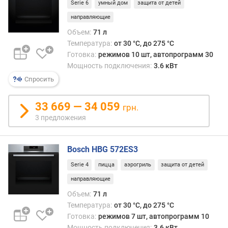
Serie 6
умный дом
защита от детей
к
направляющие
л
а
Объем:
71 л
с
Температура:
от 30 °C, до 275 °C
с
Готовка:
режимов 10 шт, автопрограмм 30
э
Мощность подключения:
3.6 кВт
н
Спросить
е
р
33 669 — 34 059
г
грн.
о
3 предложения
п
о
Bosch HBG 572ES3
т
р
Serie 4
пицца
аэрогриль
защита от детей
е
направляющие
б
л
Объем:
71 л
е
Температура:
от 30 °C, до 275 °C
н
Готовка:
режимов 7 шт, автопрограмм 10
и
Мощность подключения:
3.6 кВт