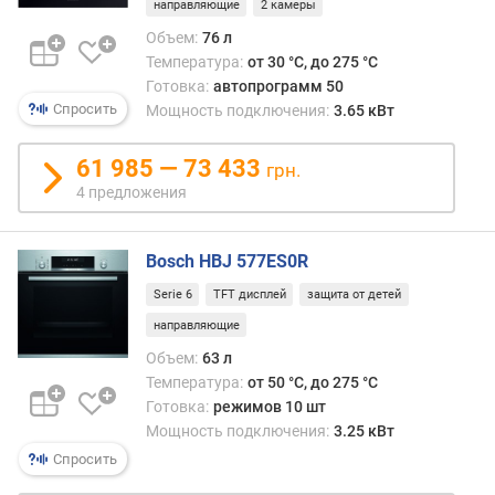
направляющие
2 камеры
о
Объем:
76 л
м
Температура:
от 30 °C, до 275 °C
а
т
Готовка:
автопрограмм 50
Спросить
и
Мощность подключения:
3.65 кВт
ч
е
61 985 — 73 433
грн.
с
4 предложения
к
и
х
Bosch HBJ 577ES0R
п
р
Serie 6
TFT дисплей
защита от детей
о
направляющие
г
Объем:
63 л
р
Температура:
от 50 °C, до 275 °C
а
Готовка:
режимов 10 шт
м
Мощность подключения:
3.25 кВт
м
(
Спросить
ш