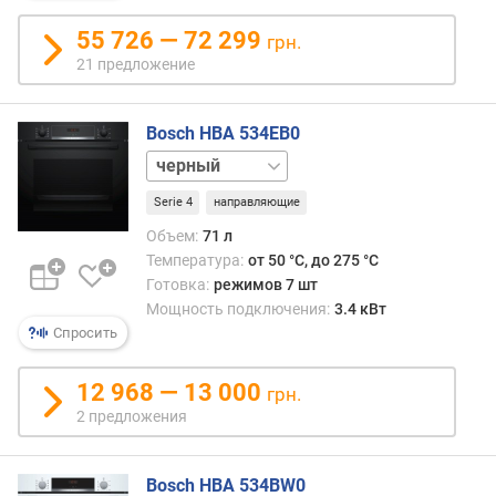
в
а
55 726 — 72 299
грн.
н
21 предложение
и
я
(
Bosch HBA 534EB0
м
нержавейка
м
)
Serie 4
направляющие
Объем:
71 л
м
Температура:
от 50 °C, до 275 °C
и
н
Готовка:
режимов 7 шт
и
Мощность подключения:
3.4 кВт
м
Спросить
а
л
12 968 — 13 000
грн.
ь
2 предложения
н
а
я
Bosch HBA 534BW0
т