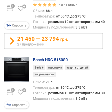
5.0 /
1
отзыв
п
Объем:
66 л
о
Температура:
от 50 °C, до 275 °C
о
Готовка:
режимов 12 шт, автопрограмм 40
т
Спросить
Мощность подключения:
3.3 кВт
з
ы
21 450 — 23 794
грн.
в
27 предложений
а
м
Bosch HRG 5180S0
п
о
Serie 6
пароварка
защита от детей
д
направляющие
а
т
Объем:
71 л
е
Температура:
от 30 °C, до 275 °C
д
Готовка:
режимов 10 шт, автопрограмм 30
о
Мощность подключения:
3.6 кВт
б
Спросить
а