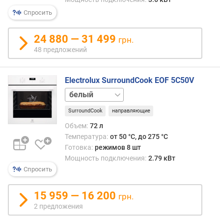
я
Спросить
м
о
24 880 — 31 499
грн.
щ
48 предложений
н
о
с
Electrolux SurroundCook EOF 5C50V
т
черный
ь
п
SurroundCook
направляющие
о
Объем:
72 л
д
Температура:
от 50 °C, до 275 °C
к
Готовка:
режимов 8 шт
л
Мощность подключения:
2.79 кВт
ю
Спросить
ч
е
н
15 959 — 16 200
грн.
и
2 предложения
я