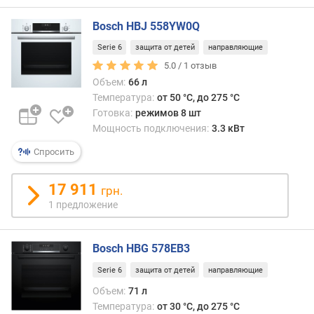
)
Bosch HBJ 558YW0Q
ш
и
Serie 6
защита от детей
направляющие
р
5.0 /
1
отзыв
и
Объем:
66 л
н
Температура:
от 50 °C, до 275 °C
а
Готовка:
режимов 8 шт
д
Мощность подключения:
3.3 кВт
л
я
Спросить
в
с
17 911
грн.
т
1 предложение
р
а
и
Bosch HBG 578EB3
в
а
Serie 6
защита от детей
направляющие
н
Объем:
71 л
и
Температура:
от 30 °C, до 275 °C
я