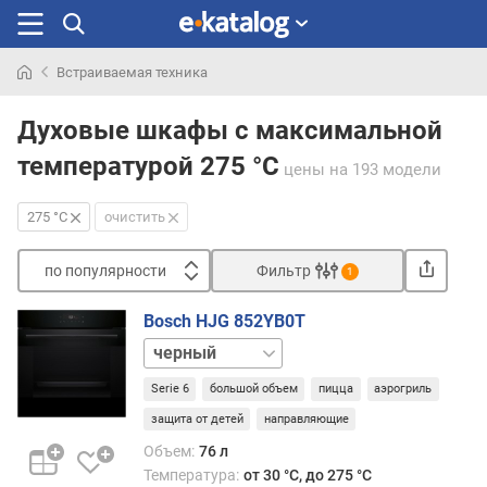
Встраиваемая техника
Искали
раньше
Духовые шкафы с максимальной
температурой 275 °C
цены
на 193 модели
275 °C
очистить
по популярности
Фильтр
1
Сортировать
Bosch HJG 852YB0T
п
белый
о
графит
п
Serie 6
большой объем
пицца
аэрогриль
нержавейка
о
защита от детей
направляющие
п
у
Объем:
76 л
л
Температура:
от 30 °C, до 275 °C