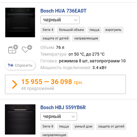
о
г
Bosch HUA 736EA0T
и
белый
м
графит
Serie 4
большой объем
пицца
аэрогриль
нержавейка
о
т
защита от детей
направляющие
д
Объем:
76 л
о
Температура:
от 50 °C, до 275 °C
р
Готовка:
режимов 8 шт, автопрограмм 10
о
Спросить
Мощность подключения:
3.4 кВт
г
и
15 955 — 36 098
грн.
х
48 предложений
к
д
е
Bosch HBJ 559YB6R
ш
белый
е
в
Serie 8
пицца
умный дом
защита от детей
ы
м
направляющие