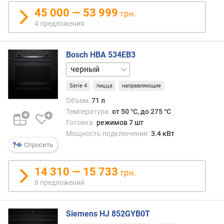
в
45 000 — 53 999
л
грн.
е
4 предложения
н
и
Bosch HBA 534EB3
я
нержавейка
п
о
Serie 4
пицца
направляющие
к
Объем:
71 л
о
Температура:
от 50 °C, до 275 °C
л
Готовка:
режимов 7 шт
и
Мощность подключения:
3.4 кВт
ч
Спросить
е
с
т
14 310 — 15 733
грн.
в
8 предложений
у
п
р
Siemens HJ 852GYB0T
е