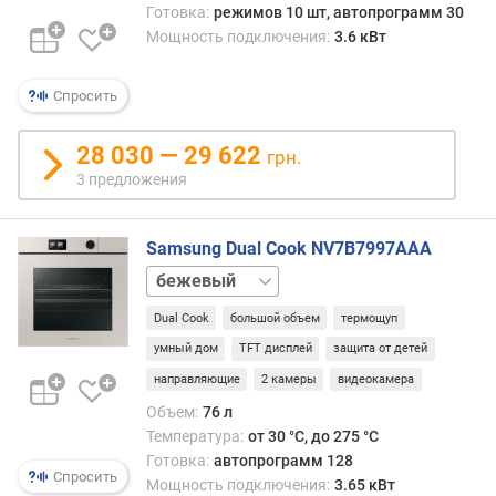
Готовка:
режимов 10 шт, автопрограмм 30
(
Мощность подключения:
3.6 кВт
м
м
)
Спросить
г
28 030 — 29 622
л
грн.
у
3 предложения
б
и
н
Samsung Dual Cook NV7B7997AAA
а
черный
д
л
Dual Cook
большой объем
термощуп
я
умный дом
TFT дисплей
защита от детей
в
направляющие
2 камеры
видеокамера
с
т
Объем:
76 л
р
Температура:
от 30 °C, до 275 °C
а
Готовка:
автопрограмм 128
Спросить
и
Мощность подключения:
3.65 кВт