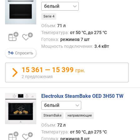
черный
е
м
Serie 4
п
е
Объем:
71 л
р
Температура:
от 50 °C, до 275 °C
а
Готовка:
режимов 7 шт
т
Мощность подключения:
3.4 кВт
у
Спросить
р
а
15 361 — 15 399
грн.
(
2 предложения
°
C
)
Electrolux SteamBake OED 3H50 TW
нержавейка
м
а
SteamBake
направляющие
к
с
Объем:
72 л
и
Температура:
от 50 °C, до 275 °C
м
Готовка:
режимов 8 шт