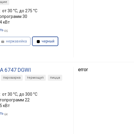
ющие
:
от 30 °C, до 275 °C
топрограмм 30
.4 кВт
ть
46
нержавейка
черный
SA 6747 DGWI
error
пароварка
термощуп
пицца
:
от 30 °C, до 300 °C
втопрограмм 22
.5 кВт
ть
64