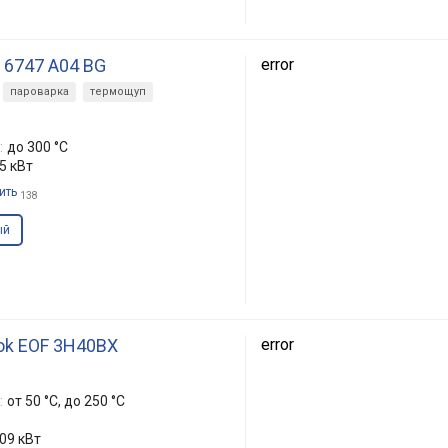
 6747 A04 BG
error
пароварка
термощуп
:
до 300 °C
.5 кВт
ить
138
ый
ook EOF 3H40BX
error
:
от 50 °C, до 250 °C
.09 кВт