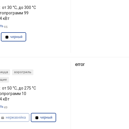
:
от 30 °C, до 300 °C
втопрограмм 99
.4 кВт
ть
46
черный
error
пицца
аэрогриль
ющие
:
от 50 °C, до 275 °C
топрограмм 10
.4 кВт
ть
49
нержавейка
черный