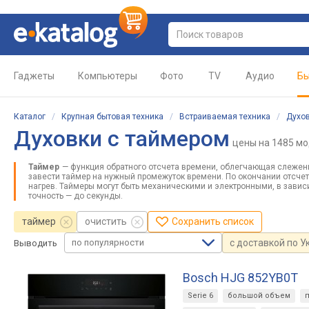
Гаджеты
Компьютеры
Фото
TV
Аудио
Бы
Каталог
/
Крупная бытовая техника
/
Встраиваемая техника
/
Духо
Духовки с таймером
цены
на 1485 м
Таймер
— функция обратного отсчета времени, облегчающая слежение
завести таймер на нужный промежуток времени. По окончании отсчет
нагрев. Таймеры могут быть механическими и электронными, в зави
точность — до секунды.
таймер
очистить
Сохранить список
по популярности
с доставкой по У
Выводить
Bosch HJG 852YB0T
Serie 6
большой объем