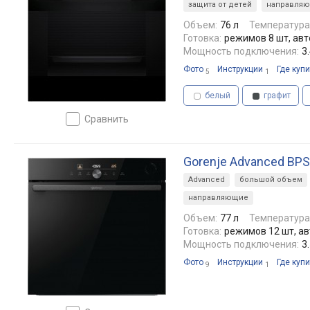
защита от детей
направля
Объем:
76 л
Температура
Готовка:
режимов 8 шт, ав
Мощность подключения:
3
Фото
Инструкции
Где купи
5
1
белый
графит
сравнить
Gorenje Advanced BP
Advanced
большой объем
направляющие
Объем:
77 л
Температура
Готовка:
режимов 12 шт, а
Мощность подключения:
3
Фото
Инструкции
Где купи
9
1