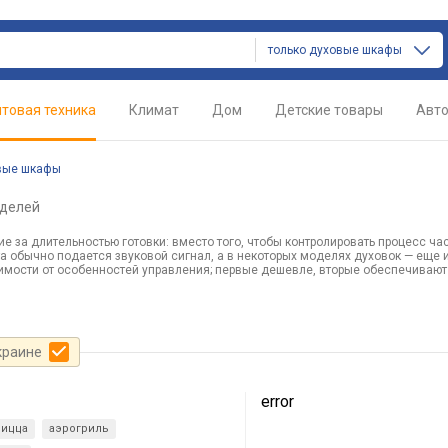
только духовые шкафы
товая техника
Климат
Дом
Детские товары
Авт
вые шкафы
оделей
 за длительностью готовки: вместо того, чтобы контролировать процесс ча
а обычно подается звуковой сигнал, а в некоторых моделях духовок — еще 
симости от особенностей управления; первые дешевле, вторые обеспечиваю
краине
error
пицца
аэрогриль