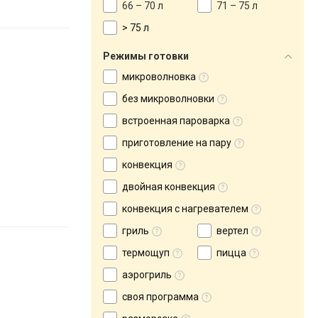
66 – 70 л
71 – 75 л
> 75 л
Режимы готовки
микроволновка
без микроволновки
встроенная пароварка
приготовление на пару
конвекция
двойная конвекция
конвекция с нагревателем
гриль
вертел
термощуп
пицца
аэрогриль
своя программа