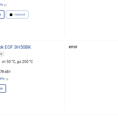
ть
67
а
черный
ook EOF 3H50BK
error
ие
:
от 50 °C, до 250 °C
.78 кВт
ить
74
ый