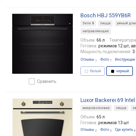
Bosch HBJ 559YB6R
Serie 8
пицца
умный дом
направляющие
Объем:
66 л
Температура
Готовка:
режимов 12 шт, а
Мощность подключения:
3
Отзывы
Фото
Инструкции
1
7
белый
черный
сравнить
Luxor Backerei 69 Intel
микроволновка
пицца
з
Объем:
65 л
Готовка:
режимов 13 шт
Отзывы
Фото
Где купить
2
3
4