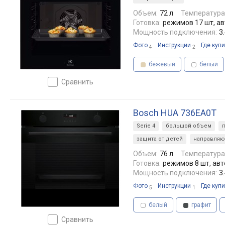
Объем:
72 л
Температура
Готовка:
режимов 17 шт, а
Мощность подключения:
3
Фото
Инструкции
Где купи
4
2
бежевый
белый
сравнить
Bosch HUA 736EA0T
Serie 4
большой объем
защита от детей
направля
Объем:
76 л
Температура
Готовка:
режимов 8 шт, ав
Мощность подключения:
3
Фото
Инструкции
Где купи
5
1
белый
графит
сравнить