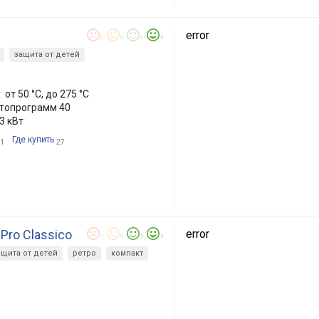
error
0
0
0
1
защита от детей
:
от 50 °C, до 275 °C
втопрограмм 40
.3 кВт
Где купить
1
27
 Pro Classico
error
0
0
1
1
ащита от детей
ретро
компакт