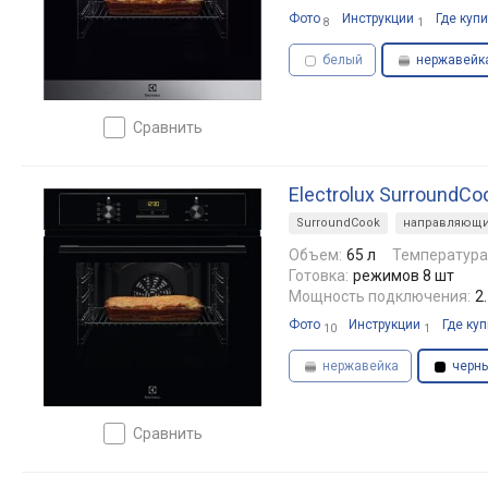
Фото
Инструкции
Где купи
8
1
белый
нержавейк
сравнить
Electrolux SurroundC
SurroundCook
направляющ
Объем:
65 л
Температура
Готовка:
режимов 8 шт
Мощность подключения:
2
Фото
Инструкции
Где куп
10
1
нержавейка
черн
сравнить