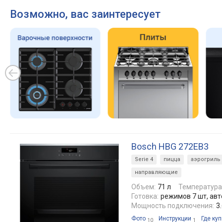
Возможно, вас заинтересует
Bosch HBG 272EB3
Serie 4
пицца
аэрогриль
направляющие
Объем:
71 л
Температура
Готовка:
режимов 7 шт, ав
Мощность подключения:
3
Фото
Инструкции
Где куп
10
1