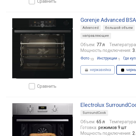
сравнить
Gorenje Advanced BSA
Advanced
большой объем
направляющие
Объем:
77 л
Температура
Мощность подключения:
3
Фото
Инструкции
Где куп
13
1
нержавейка
черн
сравнить
Electrolux SurroundC
SurroundCook
Объем:
65 л
Температура
Готовка:
режимов 9 шт
Мощность подключения:
2