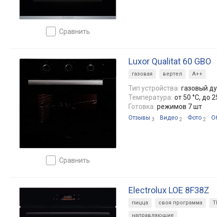
сравнить
Luxor Qualitat 60 GBO
газовая
вертел
A++
Тип устройства:
газовый д
Температура:
от 50 °C, до 2
Готовка:
режимов 7 шт
Отзывы
Видео
Фото
О
3
2
2
сравнить
Electrolux LOE 8F38Z
пицца
своя программа
T
направляющие