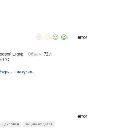
error
0
0
1
2
уховой шкаф
Объем:
72 л
50 °C
бзоры
Где купить
3
9
error
FT дисплей
защита от детей