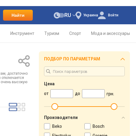
RU
Найти
Украина
Войти
о
Инструмент
Туризм
Спорт
Мода и аксессуары
ПОДБОР ПО ПАРАМЕТРАМ
сам, достаточно
и отключается
т очень высокую
Цена
от
до
грн.
Производители
Beko
Bosch
Electrolux
Gorenje