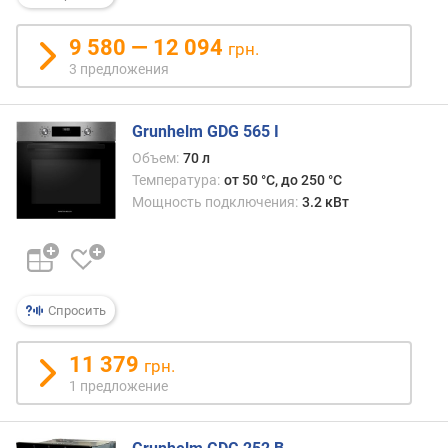
о
т
9 580 — 12 094
грн.
а
3 предложения
д
л
я
Grunhelm GDG 565 I
в
Объем:
70 л
с
Температура:
от 50 °C, до 250 °C
т
Мощность подключения:
3.2 кВт
р
а
и
в
а
н
Спросить
и
я
11 379
грн.
(
1 предложение
м
м
)