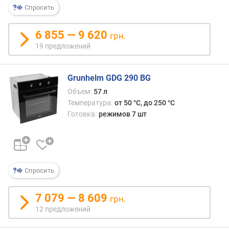
Спросить
р
н
о
6 855 — 9 620
грн.
с
19 предложений
т
и
Grunhelm GDG 290 BG
о
Объем:
57 л
т
Температура:
от 50 °C, до 250 °C
д
Готовка:
режимов 7 шт
е
ш
е
в
ы
х
Спросить
к
д
7 079 — 8 609
грн.
о
12 предложений
р
о