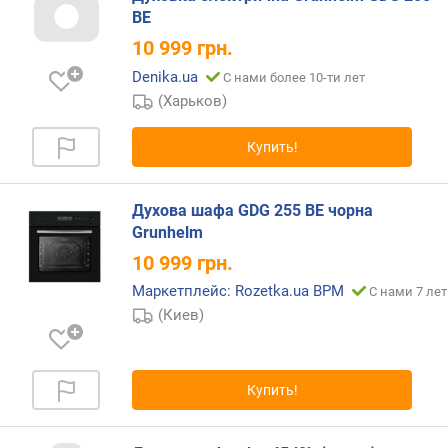
а
BE
н
10 999
грн.
и
Denika.ua
я
С нами более 10-ти лет
(
(Харьков)
м
м
Купить!
)
м
Духова шафа GDG 255 BE чорна
и
Grunhelm
н
10 999
грн.
и
м
Маркетплейс: Rozetka.ua BPM
С нами 7 лет
а
(Киев)
л
ь
н
Купить!
а
я
т