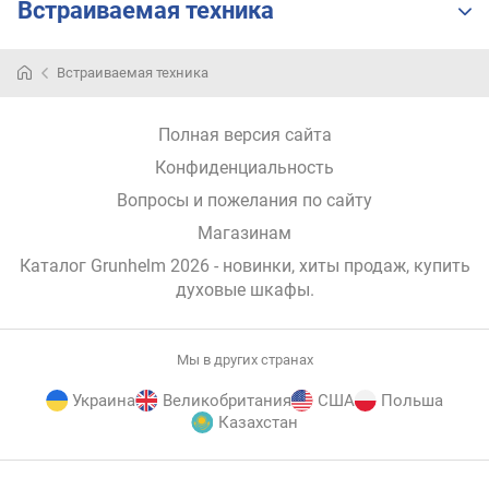
Встраиваемая техника
л
ь
н
Встраиваемая техника
а
я
Полная версия сайта
т
е
Конфиденциальность
м
Вопросы и пожелания по сайту
п
е
Магазинам
р
Каталог Grunhelm 2026
- новинки, хиты продаж,
купить
а
духовые шкафы
.
т
у
р
Мы в других странах
а
(
Украина
Великобритания
США
Польша
°
Казахстан
C
)
E-
© E-Katalog, 2026
НАВЕРХ