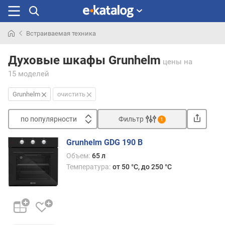
Встраиваемая техника
Искали
раньше
Духовые шкафы Grunhelm
цены
на
15 моделей
Grunhelm
очистить
по популярности
Фильтр
1
Сортировать
Grunhelm GDG 190 B
п
Объем:
65 л
о
Температура:
от 50 °C, до 250 °C
п
о
п
у
л
я