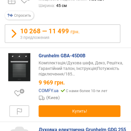
(
Ширина:
45 см
м
м
Спросить
)
10 268 — 11 499
г
грн.
л
3 предложения
у
б
Grunhelm GBA-45D0B
и
н
Комплектація/Духова шафа, Деко, Решітка,
а
Гарантійний талон, Інструкція|Потужність
д
підключення/185…
л
9 969
грн.
я
COMFY.ua
С нами более 10-ти лет
в
(Киев)
с
т
р
Купить!
а
и
в
Духовка електрична Grunhelm GDG 255