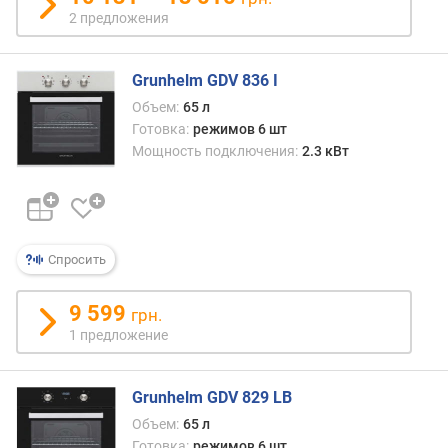
л
2 предложения
е
н
и
Grunhelm GDV 836 I
я
Объем:
65 л
Готовка:
режимов 6 шт
п
Мощность подключения:
2.3 кВт
о
к
о
л
и
Спросить
ч
е
с
9 599
грн.
т
1 предложение
в
у
п
Grunhelm GDV 829 LB
р
Объем:
65 л
е
Готовка:
режимов 6 шт