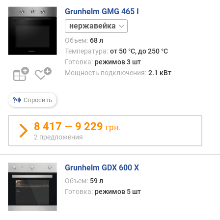
г
Grunhelm GMG 465 I
и
черный
м
Объем:
68 л
о
Температура:
от 50 °C, до 250 °C
т
Готовка:
режимов 3 шт
д
Мощность подключения:
2.1 кВт
о
р
о
Спросить
г
и
8 417 — 9 229
грн.
х
2 предложения
к
д
е
Grunhelm GDX 600 X
ш
е
Объем:
59 л
в
Готовка:
режимов 5 шт
ы
м