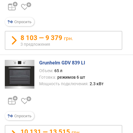
п
о
о
Спросить
т
з
8 103 — 9 379
ы
грн.
в
3 предложения
а
м
Grunhelm GDV 839 LI
п
Объем:
65 л
о
Готовка:
режимов 6 шт
д
Мощность подключения:
2.3 кВт
а
т
е
д
о
Спросить
б
а
в
10 131 — 13 515
грн.