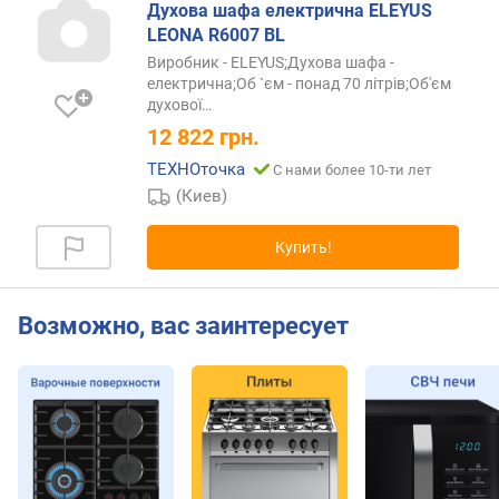
к
Духова шафа електрична ELEYUS
л
LEONA R6007 BL
а
Виробник - ELEYUS;Духова шафа -
с
електрична;Об `єм - понад 70 літрів;Об'єм
с
духової
…
э
12 822
грн.
н
ТЕХНОточка
С нами более 10-ти лет
е
(Киев)
р
г
о
Купить!
п
о
т
Возможно, вас заинтересует
р
е
б
л
е
н
и