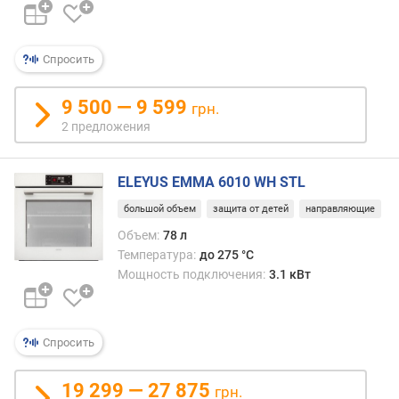
(
м
м
)
Спросить
г
9 500 — 9 599
грн.
л
2 предложения
у
б
и
ELEYUS EMMA 6010 WH STL
н
а
большой объем
защита от детей
направляющие
д
Объем:
78 л
л
Температура:
до 275 °C
я
Мощность подключения:
3.1 кВт
в
с
т
р
Спросить
а
и
19 299 — 27 875
грн.
в