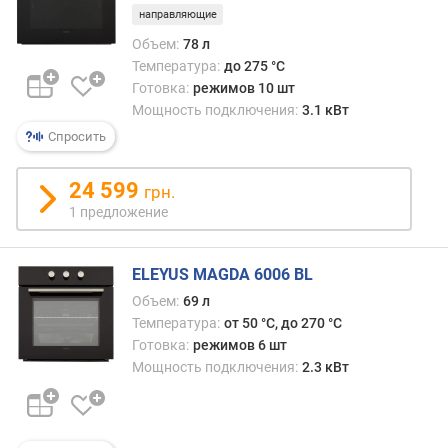
д
направляющие
л
Объем:
78 л
о
Температура:
до 275 °C
ж
е
Готовка:
режимов 10 шт
н
Мощность подключения:
3.1 кВт
и
Спросить
й
24 599
грн.
1 предложение
о
б
ъ
ELEYUS MAGDA 6006 BL
е
м
Объем:
69 л
(
Температура:
от 50 °C, до 270 °C
л
Готовка:
режимов 6 шт
)
Мощность подключения:
2.3 кВт
в
ы
с