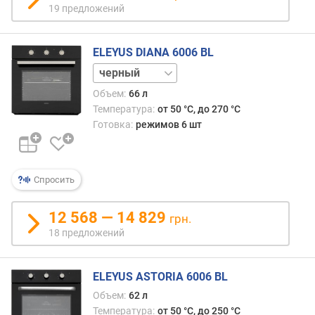
19 предложений
а
н
и
ELEYUS DIANA 6006 BL
я
(
бежевый
м
белый
Объем:
66 л
м
Температура:
от 50 °C, до 270 °C
)
Готовка:
режимов 6 шт
м
и
н
Спросить
и
м
12 568 — 14 829
а
грн.
л
18 предложений
ь
н
а
ELEYUS ASTORIA 6006 BL
я
Объем:
62 л
т
Температура:
от 50 °C, до 250 °C