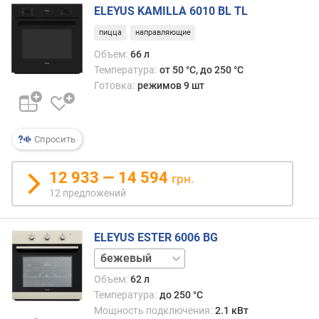
ELEYUS KAMILLA 6010 BL TL
ш
пицца
направляющие
и
р
Объем:
66 л
и
Температура:
от 50 °C, до 250 °C
н
Готовка:
режимов 9 шт
а
д
л
Спросить
я
в
с
12 933 — 14 594
грн.
т
12 предложений
р
а
и
ELEYUS ESTER 6006 BG
в
белый
а
нержавейка
н
Объем:
62 л
черный
и
Температура:
до 250 °C
я
Мощность подключения:
2.1 кВт