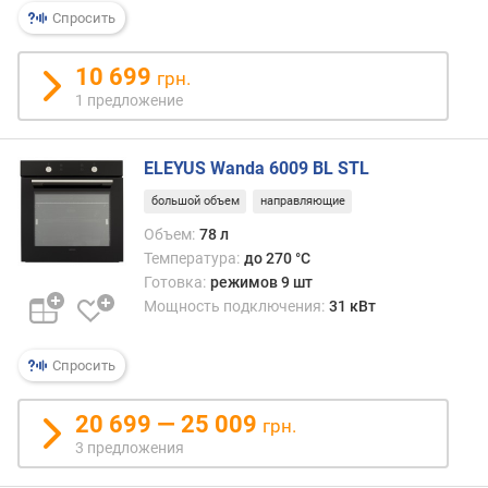
р
Спросить
н
о
10 699
грн.
с
1 предложение
т
и
ELEYUS Wanda 6009 BL STL
о
т
большой объем
направляющие
д
Объем:
78 л
е
Температура:
до 270 °C
ш
Готовка:
режимов 9 шт
е
Мощность подключения:
31 кВт
в
ы
х
Спросить
к
д
20 699 — 25 009
грн.
о
3 предложения
р
о