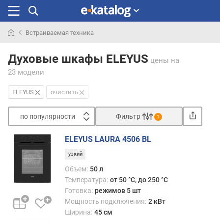
Встраиваемая техника
Искали
раньше
Духовые шкафы ELEYUS
цены
на
23 модели
ELEYUS
очистить
по популярности
Фильтр
1
Сортировать
ELEYUS LAURA 4506 BL
п
узкий
о
п
Объем:
50 л
о
Температура:
от 50 °C, до 250 °C
п
Готовка:
режимов 5 шт
у
Мощность подключения:
2 кВт
л
Ширина:
45 см
я