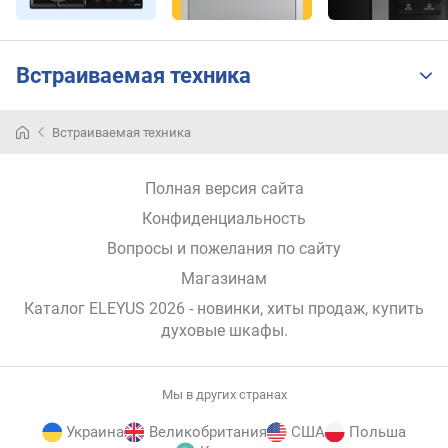
я
м
о
Встраиваемая техника
щ
н
о
Встраиваемая техника
с
т
Полная версия сайта
ь
п
Конфиденциальность
о
Вопросы и пожелания по сайту
д
к
Магазинам
л
Каталог ELEYUS 2026
- новинки, хиты продаж,
купить
ю
духовые шкафы
.
ч
е
н
Мы в других странах
и
я
Украина
Великобритания
США
Польша
(