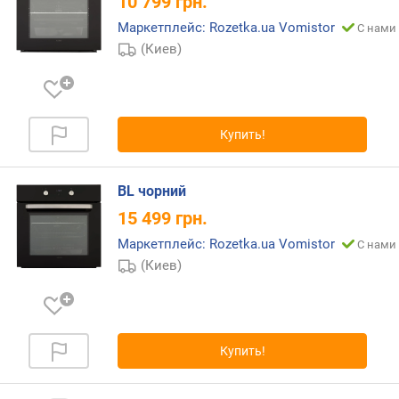
10 799
грн.
)
Маркетплейс: Rozetka.ua Vomistor
С нами 
(Киев)
к
о
л
-
в
Купить!
о
с
т
BL чорний
е
15 499
грн.
к
о
Маркетплейс: Rozetka.ua Vomistor
С нами 
л
(Киев)
д
в
е
р
ц
Купить!
ы