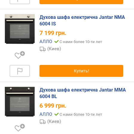
л
ь
Духова шафа електрична Jantar NMA
н
6004 IS
а
я
7 199
грн.
т
АЛЛО
С нами более 10-ти лет
е
(Киев)
м
п
е
р
Купить!
а
т
у
Духова шафа електрична Jantar MMA
р
6004 BL
а
6 999
грн.
(
°
АЛЛО
С нами более 10-ти лет
C
(Киев)
)