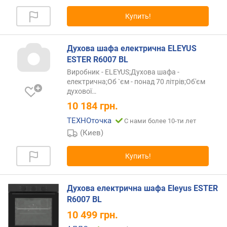
к
о
Купить!
л
-
Духова шафа електрична ELEYUS
в
о
ESTER R6007 BL
р
Виробник - ELEYUS;Духова шафа -
е
електрична;Об `єм - понад 70 літрів;Об'єм
ж
духової
…
и
10 184
грн.
м
ТЕХНОточка
С нами более 10-ти лет
о
(Киев)
в
(
ш
Купить!
т
)
Духова електрична шафа Eleyus ESTER
а
R6007 BL
в
10 499
грн.
т