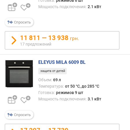
Готовка:
режимов 6 шт
п
Мощность подключения:
2.1 кВт
о
о
Спросить
т
з
ы
11 811 — 13 938
грн.
в
17 предложений
а
м
ELEYUS MILA 6009 BL
п
защита от детей
о
д
Объем:
69 л
а
Температура:
от 50 °C, до 285 °C
т
Готовка:
режимов 9 шт
е
Мощность подключения:
3.1 кВт
д
о
Спросить
б
а
в