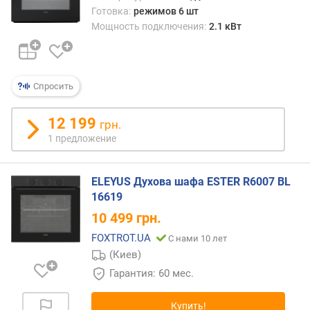
е
Готовка:
режимов 6 шт
м
Мощность подключения:
2.1 кВт
п
е
р
а
Спросить
т
у
р
12 199
грн.
а
1 предложение
(
°
C
ELEYUS Духова шафа ESTER R6007 BL
)
16619
10 499
грн.
м
а
FOXTROT.UA
С нами 10 лет
к
(Киев)
с
Гарантия: 60 мес.
и
м
Купить!
а