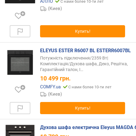
о
АЛЛО
С нами более 10-ти лет
м
(Киев)
а
т
и
Купить!
ч
е
с
ELEYUS ESTER R6007 BL ESTERR6007BL
к
Потужність підключення/2359 Вт|
и
Комплектація/Духова шафа, Деко, Решітка,
х
Гарантійний талон,
І…
п
10 499
грн.
р
о
COMFY.ua
С нами более 10-ти лет
г
(Киев)
р
а
Купить!
м
м
(
Духова шафа електрична Eleyus MAGDA 
ш
т