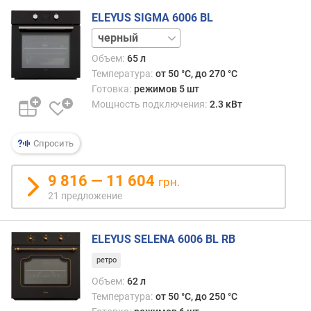
г
ELEYUS SIGMA 6006 BL
и
нержавейка
м
Объем:
65 л
о
Температура:
от 50 °C, до 270 °C
т
Готовка:
режимов 5 шт
д
Мощность подключения:
2.3 кВт
о
р
о
Спросить
г
и
9 816 — 11 604
х
грн.
к
21 предложение
д
е
ш
ELEYUS SELENA 6006 BL RB
е
ретро
в
Объем:
62 л
ы
Температура:
от 50 °C, до 250 °C
м