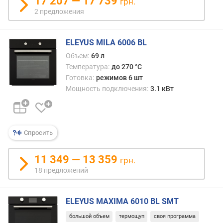
17 207 — 17 739
грн.
л
2 предложения
е
н
и
ELEYUS MILA 6006 BL
я
Объем:
69 л
Температура:
до 270 °C
п
Готовка:
режимов 6 шт
о
Мощность подключения:
3.1 кВт
к
о
л
и
ч
Спросить
е
с
11 349 — 13 359
грн.
т
18 предложений
в
у
п
ELEYUS MAXIMA 6010 BL SMT
р
е
большой объем
термощуп
своя программа