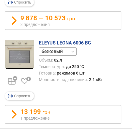
Спросить
о
т
9 878 — 10 573
а
грн.
д
3 предложения
л
я
в
ELEYUS LEONA 6006 BG
с
нержавейка
т
черный
Объем:
62 л
р
а
Температура:
до 250 °C
и
Готовка:
режимов 6 шт
в
Мощность подключения:
2.1 кВт
а
н
Спросить
и
я
(
13 199
грн.
м
1 предложение
м
)