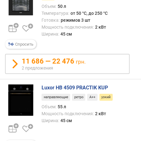
е
Объем:
50 л
м
Температура:
от 50 °C, до 250 °C
п
Готовка:
режимов 3 шт
е
Мощность подключения:
2 кВт
р
Ширина:
45 см
а
Спросить
т
у
р
11 686 — 22 476
грн.
а
2 предложения
(
°
C
Luxor HB 4509 PRACTIK KUP
)
направляющие
ретро
A++
узкий
м
Объем:
55 л
а
Мощность подключения:
2 кВт
к
Ширина:
45 см
с
и
м