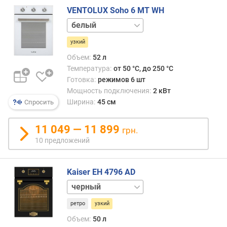
VENTOLUX Soho 6 MT WH
к
о
слоновая
л
кость
узкий
-
черный
в
Объем:
52 л
о
Температура:
от 50 °C, до 250 °C
р
Готовка:
режимов 6 шт
е
Мощность подключения:
2 кВт
ж
Ширина:
45 см
Спросить
и
м
11 049 — 11 899
о
грн.
в
10 предложений
(
ш
т
Kaiser EH 4796 AD
)
слоновая
кость
а
ретро
узкий
в
Объем:
50 л
т