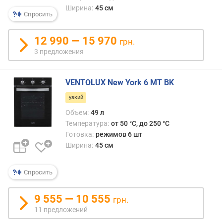
я
Ширина:
45 см
р
Спросить
н
о
12 990 — 15 970
грн.
с
3 предложения
т
и
VENTOLUX New York 6 MT BK
о
т
узкий
д
Объем:
49 л
е
Температура:
от 50 °C, до 250 °C
ш
Готовка:
режимов 6 шт
е
Ширина:
45 см
в
ы
х
Спросить
к
д
9 555 — 10 555
грн.
о
11 предложений
р