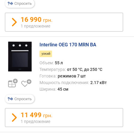
а
Спросить
л
ь
16 990
грн.
н
1 предложение
а
я
т
Interline OEG 170 MRN BA
е
м
узкий
п
Объем:
55 л
е
Температура:
от 50 °C, до 250 °C
р
Готовка:
режимов 7 шт
а
Мощность подключения:
2.17 кВт
т
Ширина:
45 см
у
р
Спросить
а
(
11 499
грн.
°
1 предложение
C
)