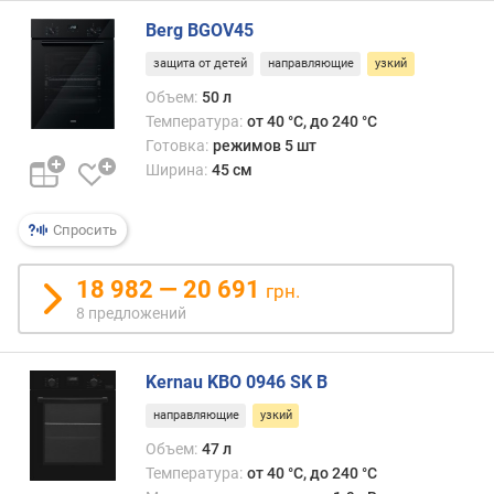
)
Berg BGOV45
ш
защита от детей
направляющие
узкий
и
р
Объем:
50 л
и
Температура:
от 40 °C, до 240 °C
н
Готовка:
режимов 5 шт
а
Ширина:
45 см
д
л
я
Спросить
в
с
18 982 — 20 691
грн.
т
8 предложений
р
а
и
Kernau KBO 0946 SK B
в
а
направляющие
узкий
н
Объем:
47 л
и
Температура:
от 40 °C, до 240 °C
я