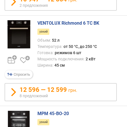
т
2 предложения
)
к
VENTOLUX Richmond 6 TC BK
о
л
узкий
-
Объем:
52 л
в
Температура:
от 50 °C, до 250 °C
о
Готовка:
режимов 6 шт
с
Мощность подключения:
2 кВт
т
Ширина:
45 см
е
к
Спросить
о
л
12 596 — 12 599
грн.
д
8 предложений
в
е
р
MPM 45-BO-20
ц
ы
узкий