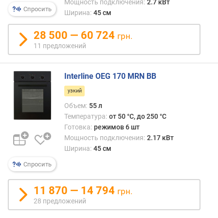
Мощность подключения:
2.7 кВт
с
Спросить
Ширина:
45 см
о
т
28 500 — 60 724
а
грн.
д
11 предложений
л
я
в
Interline OEG 170 MRN BB
с
узкий
т
Объем:
55 л
р
а
Температура:
от 50 °C, до 250 °C
и
Готовка:
режимов 6 шт
в
Мощность подключения:
2.17 кВт
а
Ширина:
45 см
н
Спросить
и
я
(
11 870 — 14 794
грн.
м
28 предложений
м