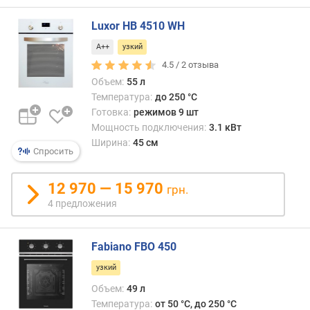
о
г
Luxor HB 4510 WH
и
м
A++
узкий
4.5 /
2
отзыва
о
Объем:
55 л
т
Температура:
до 250 °C
д
Готовка:
режимов 9 шт
о
Мощность подключения:
3.1 кВт
р
Ширина:
45 см
о
Спросить
г
и
12 970 — 15 970
х
грн.
к
4 предложения
д
е
ш
Fabiano FBO 450
е
узкий
в
Объем:
49 л
ы
Температура:
от 50 °C, до 250 °C
м