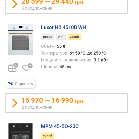
28 599 — 29 440
грн.
в
а
3 предложения
н
и
Luxor HB 4510B WH
я
(
ретро
A++
узкий
м
Объем:
55 л
м
Температура:
от 50 °C, до 250 °C
)
Мощность подключения:
3.1 кВт
м
Ширина:
45 см
и
н
Спросить
и
м
а
15 970 — 16 990
грн.
л
2 предложения
ь
н
а
MPM 45-BO-23C
я
узкий
т