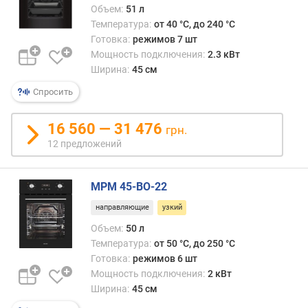
Объем:
51 л
к
Температура:
от 40 °C, до 240 °C
л
Готовка:
режимов 7 шт
а
Мощность подключения:
2.3 кВт
с
Ширина:
45 см
с
э
Спросить
н
е
16 560 — 31 476
грн.
р
г
12 предложений
о
п
MPM 45-BO-22
о
т
направляющие
узкий
р
Объем:
50 л
е
Температура:
от 50 °C, до 250 °C
б
Готовка:
режимов 6 шт
л
Мощность подключения:
2 кВт
е
н
Ширина:
45 см
и