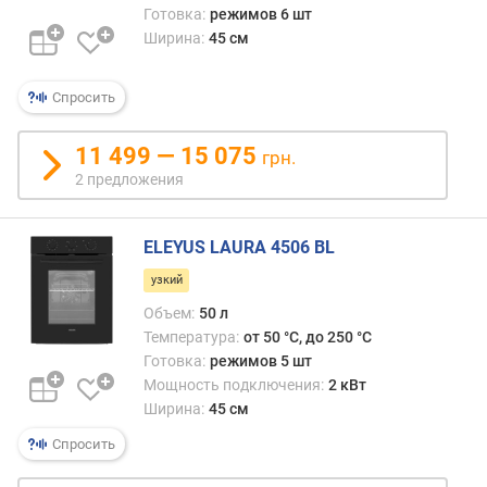
Готовка:
режимов 6 шт
п
Ширина:
45 см
о
о
Спросить
т
з
ы
11 499 — 15 075
грн.
в
2 предложения
а
м
ELEYUS LAURA 4506 BL
п
узкий
о
д
Объем:
50 л
а
Температура:
от 50 °C, до 250 °C
т
Готовка:
режимов 5 шт
е
Мощность подключения:
2 кВт
д
Ширина:
45 см
о
Спросить
б
а