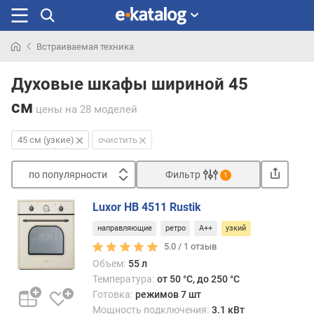
Встраиваемая техника
Искали
раньше
Духовые шкафы шириной 45
см
цены
на 28 моделей
45 см (узкие)
очистить
по популярности
Фильтр
1
Сортировать
Luxor HB 4511 Rustik
п
направляющие
ретро
A++
узкий
о
п
5.0 /
1
отзыв
о
Объем:
55 л
п
Температура:
от 50 °C, до 250 °C
у
Готовка:
режимов 7 шт
л
Мощность подключения:
3.1 кВт