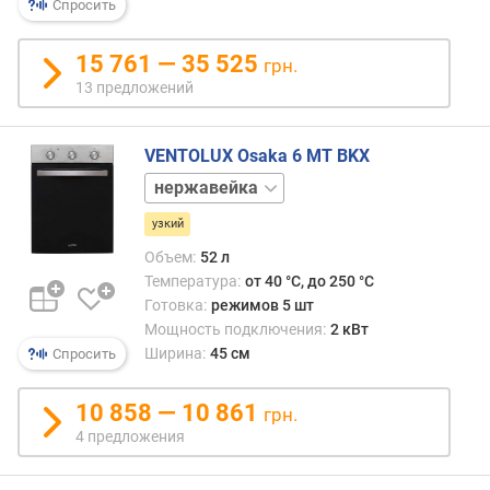
Спросить
я
м
15 761 — 35 525
грн.
о
13 предложений
щ
н
о
VENTOLUX Osaka 6 MT BKX
с
черный
т
ь
узкий
п
Объем:
52 л
о
Температура:
от 40 °C, до 250 °C
д
Готовка:
режимов 5 шт
к
Мощность подключения:
2 кВт
л
Ширина:
45 см
Спросить
ю
ч
е
10 858 — 10 861
грн.
н
4 предложения
и
я