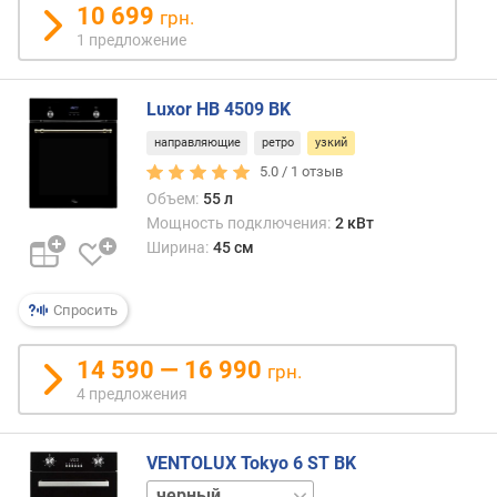
в
10 699
грн.
л
1 предложение
е
н
и
Luxor HB 4509 BK
я
направляющие
ретро
узкий
п
5.0 /
1
отзыв
о
Объем:
55 л
к
Мощность подключения:
2 кВт
о
Ширина:
45 см
л
и
ч
Спросить
е
с
14 590 — 16 990
грн.
т
4 предложения
в
у
п
VENTOLUX Tokyo 6 ST BK
р
белый
е