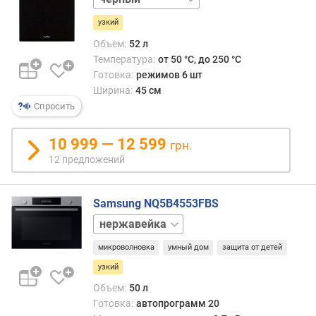
слоновая
д
узкий
кость
л
о
Объем:
52 л
ж
Температура:
от 50 °C, до 250 °C
е
Готовка:
режимов 6 шт
н
Ширина:
45 см
и
Спросить
й
10 999 — 12 599
грн.
о
12 предложений
б
ъ
Samsung NQ5B4553FBS
е
м
черный
(
л
микроволновка
умный дом
защита от детей
)
узкий
Объем:
50 л
в
Готовка:
автопрограмм 20
ы