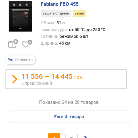
(
Fabiano FBO 455
к
защита от детей
узкий
В
т
Объем:
51 л
)
Температура:
от 50 °C, до 250 °C
Готовка:
режимов 6 шт
Ширина:
45 см
Спросить
11 556 — 14 445
грн.
5 предложений
Показано 24 из 28 товаров
еще
4
товара