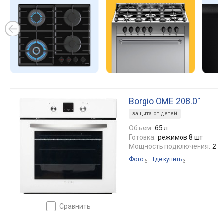
Borgio OME 208.01
защита от детей
Объем:
65 л
Готовка:
режимов 8 шт
Мощность подключения:
2
Фото
Где купить
6
3
сравнить