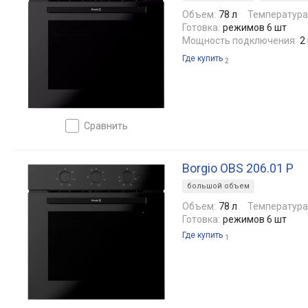
Объем:
78 л
Температура
Готовка:
режимов 6 шт
Мощность подключения:
2
Где купить
2
сравнить
Borgio OBS 206.01 P
большой объем
Объем:
78 л
Температура
Готовка:
режимов 6 шт
Где купить
1