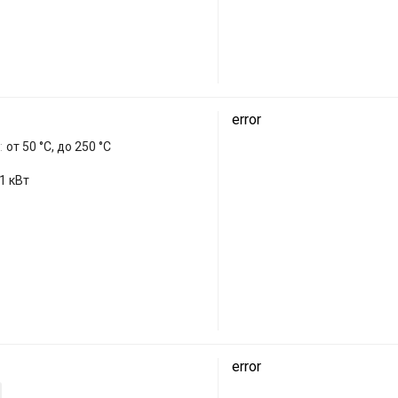
error
:
от 50 °C, до 250 °C
.1 кВт
error