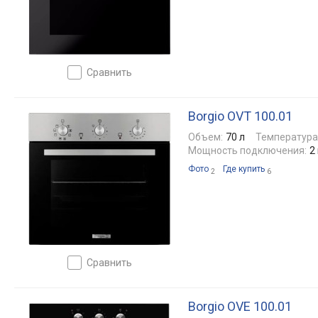
сравнить
Borgio OVT 100.01
Объем:
70 л
Температура
Мощность подключения:
2
Фото
Где купить
2
6
сравнить
Borgio OVE 100.01