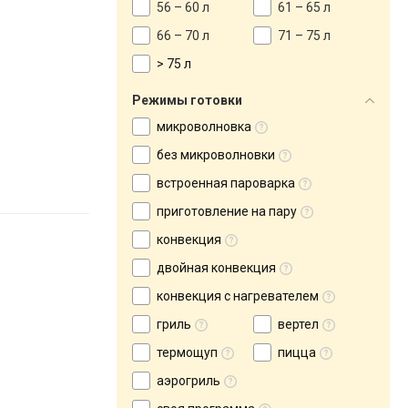
56 – 60 л
61 – 65 л
66 – 70 л
71 – 75 л
> 75 л
Режимы готовки
микроволновка
без микроволновки
встроенная пароварка
приготовление на пару
конвекция
двойная конвекция
конвекция с нагревателем
гриль
вертел
термощуп
пицца
аэрогриль