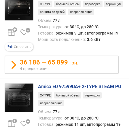
X-TYPE
большой объем
пароварка
термощуп
е
д
защита от детей
направляющие
л
Объем:
77 л
о
Температура:
от 30 °C, до 280 °C
ж
Готовка:
режимов 9 шт, автопрограмм 19
е
Мощность подключения:
3.6 кВт
н
и
Спросить
й
36 186 — 65 899
грн.
4 предложения
о
б
ъ
Amica ED 97599BA+ X-TYPE STEAM PO
е
м
X-TYPE
большой объем
термощуп
(
направляющие
л
Объем:
77 л
)
Температура:
от 30 °C, до 280 °C
Готовка:
режимов 11 шт, автопрограмм 19
в