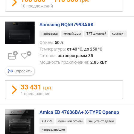
р
10 предложений
о
г
и
Samsung NQ5B7993AAK
м
пароварка
умный дом
TFT дисплей
компакт
о
Объем:
50 л
т
Температура:
от 40 °C, до 250 °C
д
Готовка:
автопрограмм 35
о
р
Мощность подключения:
2.85 кВт
о
Спросить
г
и
33 431
грн.
х
1 предложение
к
д
е
Amica ED 47636BA+ X-TYPE Openup
ш
е
X-TYPE
большой объем
защита от детей
в
направляющие
ы