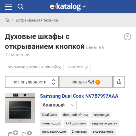
Встраиваемая техника
Искали
Откр
раньше
Духовые шкафы с
двер
открыванием кнопкой
кноп
цены
на
— мо
12 моделей
духо
шкаф
открытие дверцы кнопкой
очистить
кото
в
по популярности
Фильтр
1
свое
Сортировать
конс
Samsung Dual Cook NV7B7997AAA
не
п
черный
соде
о
ручки
п
Dual Cook
большой объем
термощуп
Откр
о
прои
умный дом
TFT дисплей
защита от детей
п
за
у
направляющие
2 камеры
видеокамера