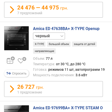
а
в
24 476 — 44 975
грн.
л
7 предложений
е
н
и
Amica ED 47638BA+ X-TYPE Openup
я
нержавейка
п
X-TYPE
большой объем
защита от детей
о
направляющие
к
о
Объем:
77 л
л
Температура:
от 30 °C, до 280 °C
и
Готовка:
режимов 11 шт, автопрограмм 19
Спросить
ч
Мощность подключения:
3.6 кВт
е
с
26 727
грн.
т
1 предложение
в
у
п
Amica ED 97699BA+ X-TYPE STEAM O
р