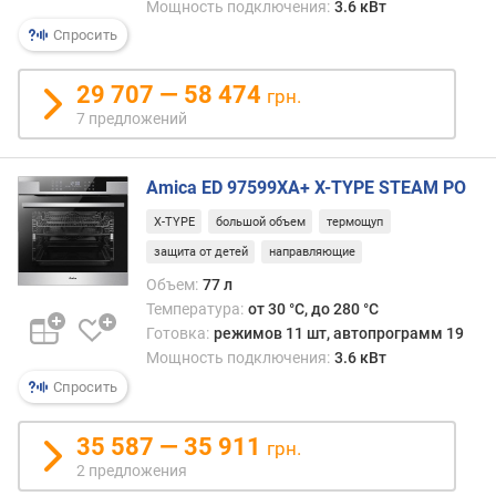
Мощность подключения:
3.6 кВт
ы
с
Спросить
о
т
29 707 — 58 474
грн.
а
7 предложений
д
л
я
Amica ED 97599XA+ X-TYPE STEAM PO
в
с
X-TYPE
большой объем
термощуп
т
защита от детей
направляющие
р
Объем:
77 л
а
Температура:
от 30 °C, до 280 °C
и
в
Готовка:
режимов 11 шт, автопрограмм 19
а
Мощность подключения:
3.6 кВт
н
Спросить
и
я
35 587 — 35 911
грн.
(
2 предложения
м