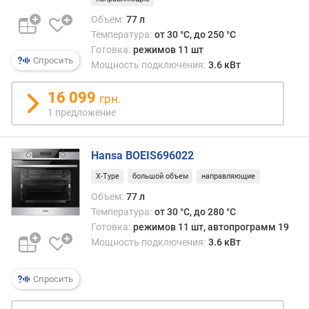
я
Объем:
77 л
(
Температура:
от 30 °C, до 250 °C
м
Готовка:
режимов 11 шт
м
Спросить
Мощность подключения:
3.6 кВт
)
16 099
г
грн.
л
1 предложение
у
б
и
Hansa BOEIS696022
н
X-Type
большой объем
направляющие
а
д
Объем:
77 л
л
Температура:
от 30 °C, до 280 °C
я
Готовка:
режимов 11 шт, автопрограмм 19
в
Мощность подключения:
3.6 кВт
с
т
Спросить
р
а