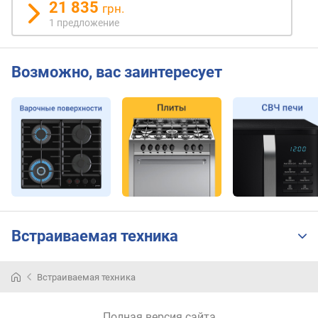
и
21 835
грн.
в
1 предложение
а
н
и
Возможно, вас заинтересует
я
(
м
м
)
м
и
н
и
м
Встраиваемая техника
а
л
ь
Встраиваемая техника
н
а
я
Полная версия сайта