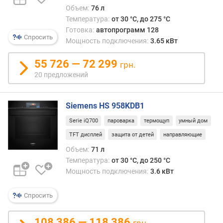
счет
л
Объем:
76 л
сенс
я
Температура:
от 30 °C, до 275 °C
кнопк
р
Готовка:
автопрограмм 128
как
н
Спросить
Мощность подключения:
3.65 кВт
в
о
совр
с
55 726 — 72 299
микр
грн.
т
20 предложений
и
о
Siemens HS 958KDB1
т
д
Serie iQ700
пароварка
термощуп
умный дом
е
TFT дисплей
защита от детей
направляющие
ш
Объем:
71 л
е
в
Температура:
от 30 °C, до 250 °C
ы
Мощность подключения:
3.6 кВт
х
к
Спросить
д
о
108 386 — 118 386
грн.