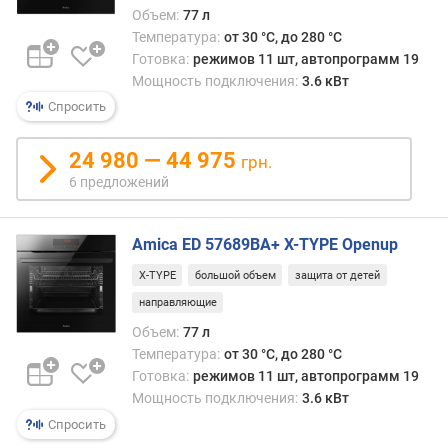
м
Объем:
77 л
Температура:
от 30 °C, до 280 °C
п
Готовка:
режимов 11 шт, автопрограмм 19
о
Мощность подключения:
3.6 кВт
о
Спросить
т
з
24 980 — 44 975
ы
грн.
в
6 предложений
а
м
Amica ED 57689BA+ X-TYPE Openup
п
X-TYPE
большой объем
защита от детей
о
д
направляющие
а
Объем:
77 л
т
Температура:
от 30 °C, до 280 °C
е
Готовка:
режимов 11 шт, автопрограмм 19
д
Мощность подключения:
3.6 кВт
о
Спросить
б