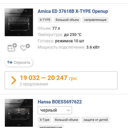
м
)
Amica ED 37618B X-TYPE Openup
ш
X-TYPE
большой объем
направляющие
и
Объем:
77 л
р
Температура:
до 250 °C
и
Готовка:
режимов 10 шт
н
Мощность подключения:
3.6 кВт
а
д
л
Спросить
я
в
19 032 — 20 247
с
грн.
т
2 предложения
р
а
Hansa BOESS697622
и
в
белый
а
н
X-Type
большой объем
защита от детей
и
направляющие