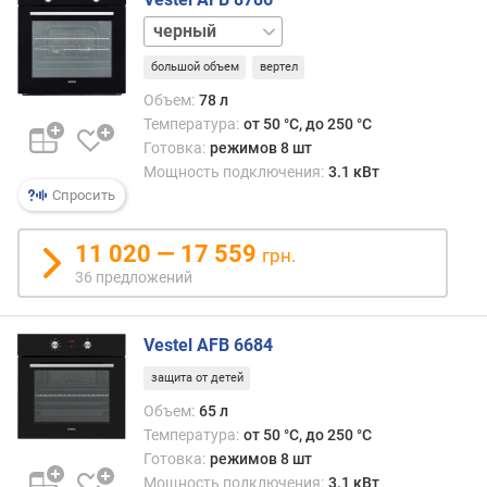
и
нержавейка
м
большой объем
вертел
о
т
Объем:
78 л
д
Температура:
от 50 °C, до 250 °C
о
Готовка:
режимов 8 шт
р
Мощность подключения:
3.1 кВт
о
Спросить
г
и
11 020 — 17 559
грн.
х
36 предложений
к
д
е
Vestel AFB 6684
ш
е
защита от детей
в
Объем:
65 л
ы
Температура:
от 50 °C, до 250 °C
м
Готовка:
режимов 8 шт
Мощность подключения:
3.1 кВт