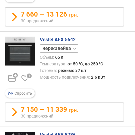
н
о
7 660 — 13 126
грн.
с
30 предложений
т
и
Vestel AFX 5642
о
черный
т
д
Объем:
65 л
е
Температура:
от 50 °C, до 250 °C
ш
Готовка:
режимов 7 шт
е
Мощность подключения:
2.6 кВт
в
ы
х
Спросить
к
д
7 150 — 11 339
грн.
о
30 предложений
р
о
г
Vestel AFB 8786