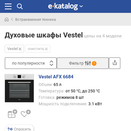
Встраиваемая техника
Искали
раньше
Духовые шкафы Vestel
цены
на 4 модели
Vestel
очистить
по популярности
Фильтр
1
Сортировать
Vestel AFX 6684
п
Объем:
65 л
о
Температура:
от 50 °C, до 250 °C
п
Готовка:
режимов 8 шт
о
Мощность подключения:
3.1 кВт
п
у
л
я
Спросить
р