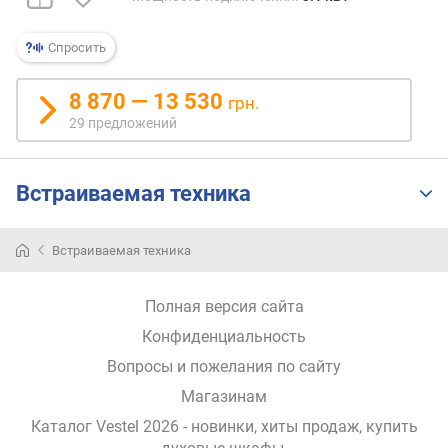
п
о
о
Спросить
т
з
8 870 — 13 530
грн.
ы
29 предложений
в
а
м
Встраиваемая техника
п
о
д
Встраиваемая техника
а
т
Полная версия сайта
е
д
Конфиденциальность
о
Вопросы и пожелания по сайту
б
Магазинам
а
в
Каталог Vestel 2026
- новинки, хиты продаж,
купить
л