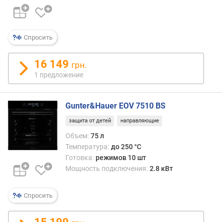
д
л
о
ж
Спросить
е
н
16 149
грн.
и
й
1 предложение
Gunter&Hauer EOV 7510 BS
о
б
защита от детей
направляющие
ъ
Объем:
75 л
е
Температура:
до 250 °C
м
Готовка:
режимов 10 шт
(
л
Мощность подключения:
2.8 кВт
)
Спросить
в
ы
с