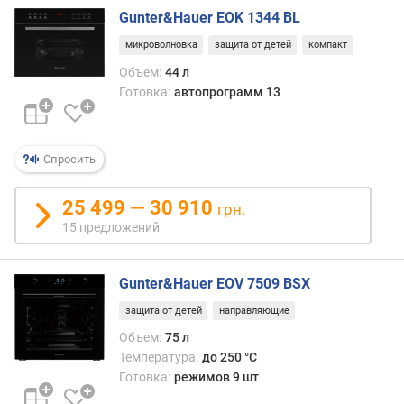
г
Gunter&Hauer EOK 1344 BL
и
м
микроволновка
защита от детей
компакт
Объем:
44 л
о
Готовка:
автопрограмм 13
т
д
о
р
Спросить
о
г
25 499 — 30 910
грн.
и
15 предложений
х
к
д
Gunter&Hauer EOV 7509 BSX
е
ш
защита от детей
направляющие
е
Объем:
75 л
в
Температура:
до 250 °C
ы
Готовка:
режимов 9 шт
м