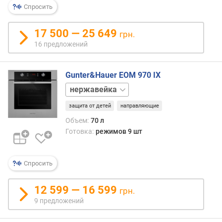
Спросить
р
н
о
17 500 — 25 649
грн.
с
16 предложений
т
и
Gunter&Hauer EOM 970 IX
о
белый
т
черный
д
защита от детей
направляющие
е
Объем:
70 л
ш
Готовка:
режимов 9 шт
е
в
ы
Спросить
х
к
д
12 599 — 16 599
грн.
о
9 предложений
р
о