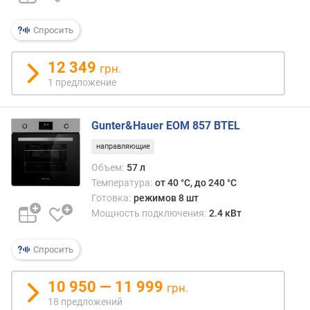
п
о
Спросить
о
т
12 349
грн.
з
1 предложение
ы
в
а
Gunter&Hauer EOM 857 BTEL
м
направляющие
п
Объем:
57 л
о
Температура:
от 40 °C, до 240 °C
д
Готовка:
режимов 8 шт
а
Мощность подключения:
2.4 кВт
т
е
д
Спросить
о
б
10 950 — 11 999
грн.
а
18 предложений
в