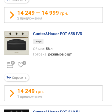
(
м
м
14 249 — 14 999
грн.
)
2 предложения
г
л
Gunter&Hauer EOT 658 IVR
у
ретро
б
и
Объем:
58 л
н
Готовка:
режимов 6 шт
а
д
л
я
Спросить
в
с
т
14 249
грн.
р
1 предложение
а
и
в