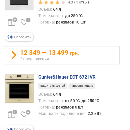
4.0 /
1
отзыв
ш
Объем:
64 л
и
Температура:
до 250 °C
р
Готовка:
режимов 10 шт
и
н
Спросить
а
д
л
12 349 — 13 499
грн.
я
2 предложения
в
с
т
Gunter&Hauer EOT 672 IVR
р
защита от детей
направляющие
а
и
Объем:
64 л
в
Температура:
от 50 °C, до 250 °C
а
Готовка:
режимов 6 шт
н
Мощность подключения:
2.2 кВт
и
я
Спросить