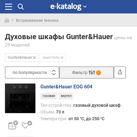
Встраиваемая техника
Искали
раньше
Духовые шкафы Gunter&Hauer
цены
на
29 моделей
Gunter&Hauer
очистить
по популярности
Фильтр
1
Сортировать
Gunter&Hauer EOG 604
п
газовая
вертел
о
п
Тип устройства:
газовый духовой шкаф
о
Объем:
73 л
п
Температура:
от 50 °C, до 250 °C
у
л
я