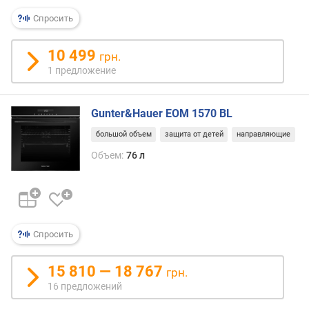
к
Спросить
л
а
с
10 499
грн.
с
1 предложение
э
н
е
Gunter&Hauer EOM 1570 BL
р
большой объем
защита от детей
направляющие
г
о
Объем:
76 л
п
о
т
р
е
Спросить
б
л
е
15 810 — 18 767
грн.
н
16 предложений
и