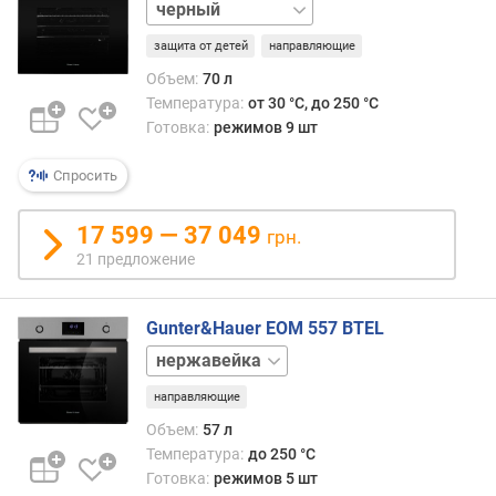
белый
)
слоновая
защита от детей
направляющие
кость
к
Объем:
70 л
о
Температура:
от 30 °C, до 250 °C
л
Готовка:
режимов 9 шт
-
в
Спросить
о
с
т
17 599 — 37 049
грн.
е
21 предложение
к
о
л
Gunter&Hauer EOM 557 BTEL
д
белый
в
е
направляющие
р
Объем:
57 л
ц
Температура:
до 250 °C
ы
Готовка:
режимов 5 шт