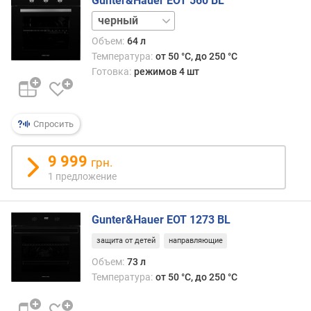
Gunter&Hauer EOT 560 BL
а
белый
н
и
Объем:
64 л
я
Температура:
от 50 °C, до 250 °C
(
Готовка:
режимов 4 шт
м
м
)
Спросить
м
и
9 999
грн.
н
1 предложение
и
м
а
Gunter&Hauer EOT 1273 BL
л
защита от детей
направляющие
ь
н
Объем:
73 л
а
Температура:
от 50 °C, до 250 °C
я
т