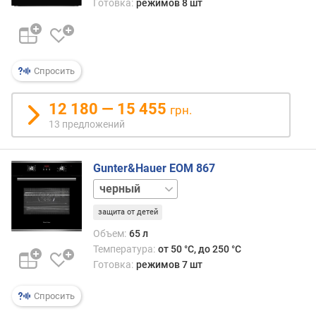
Готовка:
режимов 8 шт
к
о
л
-
в
Спросить
о
р
12 180 — 15 455
грн.
е
13 предложений
ж
и
м
Gunter&Hauer EOM 867
о
белый
в
(
защита от детей
ш
т
Объем:
65 л
)
Температура:
от 50 °C, до 250 °C
Готовка:
режимов 7 шт
а
в
Спросить
т