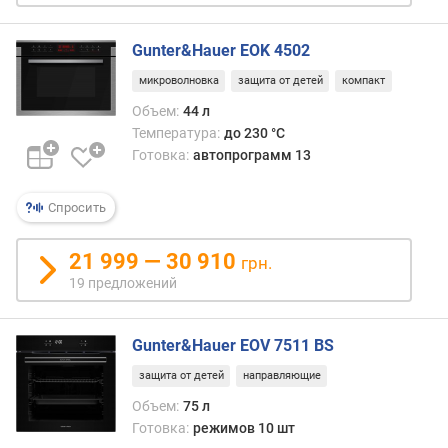
л
е
Gunter&Hauer EOK 4502
н
и
микроволновка
защита от детей
компакт
я
Объем:
44 л
Температура:
до 230 °C
п
Готовка:
автопрограмм 13
о
к
о
Спросить
л
и
21 999 — 30 910
грн.
ч
19 предложений
е
с
т
Gunter&Hauer EOV 7511 BS
в
у
защита от детей
направляющие
п
Объем:
75 л
р
Готовка:
режимов 10 шт
е