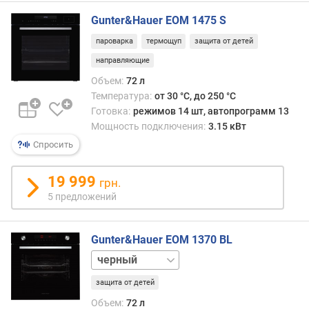
я
Gunter&Hauer EOM 1475 S
м
пароварка
термощуп
защита от детей
о
щ
направляющие
н
Объем:
72 л
о
Температура:
от 30 °C, до 250 °C
с
Готовка:
режимов 14 шт, автопрограмм 13
т
Мощность подключения:
3.15 кВт
ь
Спросить
п
о
д
19 999
грн.
к
5 предложений
л
ю
ч
Gunter&Hauer EOM 1370 BL
е
нержавейка
н
и
защита от детей
я
Объем:
72 л
(