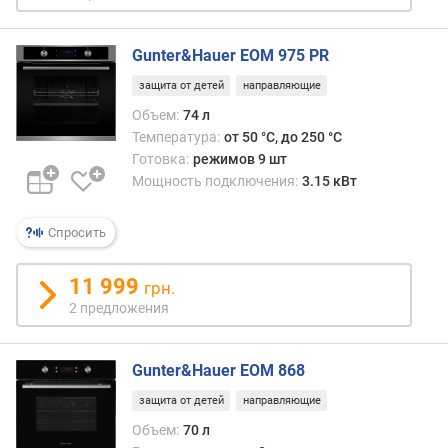
л
ь
Gunter&Hauer EOM 975 PR
н
а
защита от детей
направляющие
я
Объем:
74 л
т
Температура:
от 50 °C, до 250 °C
е
Готовка:
режимов 9 шт
м
Мощность подключения:
3.15 кВт
п
е
р
Спросить
а
т
11 999
грн.
у
2 предложения
р
а
(
Gunter&Hauer EOM 868
°
C
защита от детей
направляющие
)
Объем:
70 л