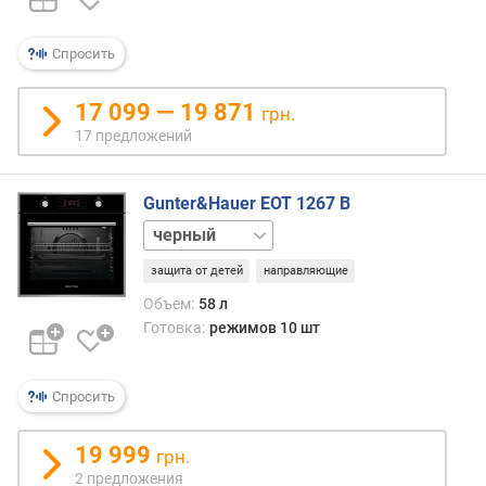
е
м
п
Спросить
е
р
17 099 — 19 871
грн.
а
17 предложений
т
у
р
Gunter&Hauer EOT 1267 B
а
белый
(
°
защита от детей
направляющие
C
)
Объем:
58 л
Готовка:
режимов 10 шт
м
а
к
Спросить
с
и
19 999
грн.
м
2 предложения
а