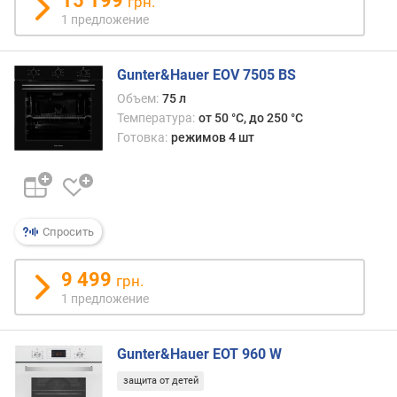
15 199
грн.
о
1 предложение
т
а
д
Gunter&Hauer EOV 7505 BS
л
Объем:
75 л
я
Температура:
от 50 °C, до 250 °C
в
Готовка:
режимов 4 шт
с
т
р
а
и
Спросить
в
а
н
9 499
грн.
и
1 предложение
я
(
м
Gunter&Hauer EOT 960 W
м
защита от детей
)