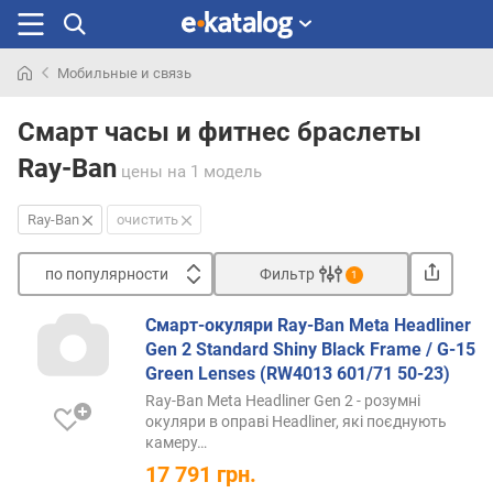
Мобильные и связь
Искали
раньше
Смарт часы и фитнес браслеты
Ray-Ban
цены
на 1 модель
Ray-Ban
очистить
по популярности
Фильтр
1
Сортировать
Смарт-окуляри Ray-Ban Meta Headliner
п
Gen 2 Standard Shiny Black Frame / G-15
о
Green Lenses (RW4013 601/71 50-23)
п
Ray-Ban Meta Headliner Gen 2 - розумні
о
окуляри в оправі Headliner, які поєднують
п
камеру…
у
17 791
грн.
л