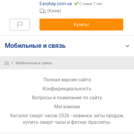
я
Easybay.com.ua
С нами 7 лет
р
(Киев)
н
о
Купить!
с
т
и
Мобильные и связь
о
т
Мобильные и связь
д
е
ш
Полная версия сайта
е
Конфиденциальность
в
ы
Вопросы и пожелания по сайту
х
Магазинам
к
д
Каталог смарт часов 2026 - новинки, хиты продаж,
о
купить смарт часы и фитнес браслеты
.
р