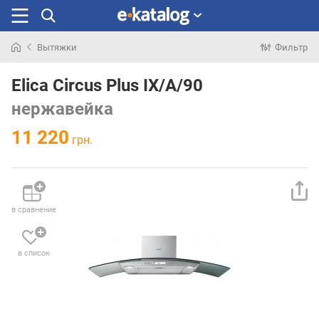
Вытяжки
Фильтр
Искали
раньше
Elica Circus Plus IX/A/90
нержавейка
11 220
грн.
в сравнение
в список