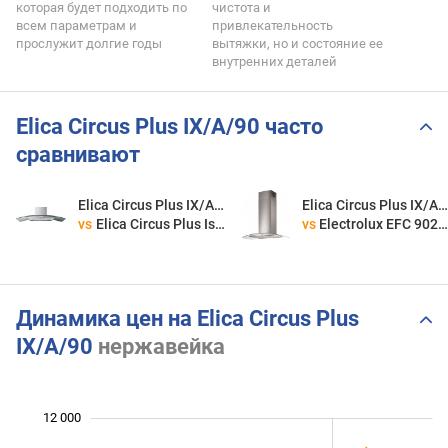
которая будет подходить по
чистота и
всем параметрам и
привлекательность
прослужит долгие годы
вытяжки, но и состояние ее
внутренних деталей
Elica Circus Plus IX/A/90 часто
сравнивают
Elica Circus Plus IX/A/90
Elica Circus Plus IX/A/90
vs
Elica Circus Plus Island IX/A/90
vs
Electrolux EFC 90245
Динамика цен на Elica Circus Plus
IX/A/90
нержавейка
12 000
 000
 000
 000