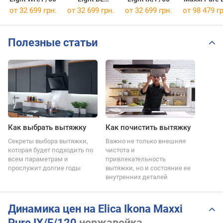
MAT/A/60
MAT/F/12
от 32 699 грн.
от 32 699 грн.
от 32 699 грн.
от 98 479 гр
Полезные статьи
Как выбрать вытяжку
Как почистить вытяжку
Секреты выбора вытяжки,
Важно не только внешняя
которая будет подходить по
чистота и
всем параметрам и
привлекательность
прослужит долгие годы
вытяжки, но и состояние ее
внутренних деталей
Динамика цен на Elica Ikona Maxxi
Pure IX/F/120
нержавейка