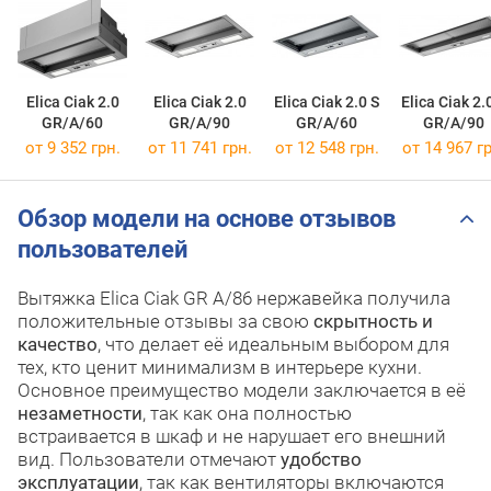
Elica Ciak 2.0
Elica Ciak 2.0
Elica Ciak 2.0 S
Elica Ciak 2.
GR/A/60
GR/A/90
GR/A/60
GR/A/90
от 9 352 грн.
от 11 741 грн.
от 12 548 грн.
от 14 967 гр
Обзор модели на основе отзывов
пользователей
Вытяжка Elica Ciak GR A/86 нержавейка получила
положительные отзывы за свою
скрытность и
качество
, что делает её идеальным выбором для
тех, кто ценит минимализм в интерьере кухни.
Основное преимущество модели заключается в её
незаметности
, так как она полностью
встраивается в шкаф и не нарушает его внешний
вид. Пользователи отмечают
удобство
эксплуатации
, так как вентиляторы включаются