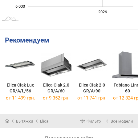
6 000
2024
2025
2028
2026
L
Рекомендуем
Elica Ciak Lux
Elica Ciak 2.0
Elica Ciak 2.0
Fabiano Lin
GR/A/L/56
GR/A/60
GR/A/90
60
от 11 499 грн.
от 9 352 грн.
от 11 741 грн.
от 12 824 гр
Вытяжки
Elica
Фильтр
Все модели