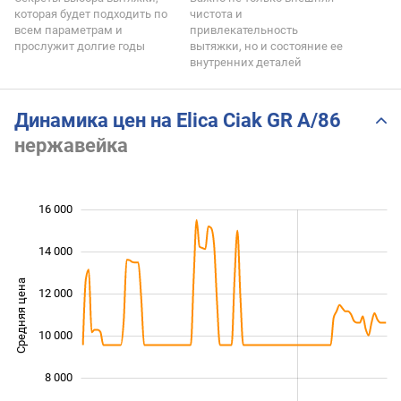
которая будет подходить по
чистота и
всем параметрам и
привлекательность
прослужит долгие годы
вытяжки, но и состояние ее
внутренних деталей
Динамика цен на Elica Ciak GR A/86
нержавейка
16 000
 000
 000
 000
14 000
Средняя цена
12 000
10 000
10 000
8 000