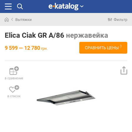
Вытяжки
Фильтр
Искали
раньше
Elica Ciak GR A/86
нержавейка
3
9 599 — 12 780
СРАВНИТЬ ЦЕНЫ
грн.
в сравнение
в список