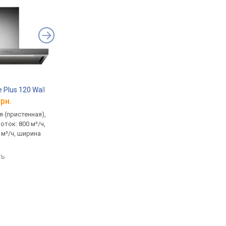
 Plus 120 Wall
Falmec Elios 100/800 Angolo
Falmec Virgola Evo 
грн.
от 29 000 грн.
от 20 900 грн.
 (пристенная),
угловая (пристенная),
встраиваемая (в шка
оток: 800 м³/ч,
купольная, поток: 800 м³/ч,
скрытой выдвижной
 м³/ч, ширина
ширина 100 см
панелью, поток: 600 м
ширина 86.1 см
сравнить
ть
сравнить