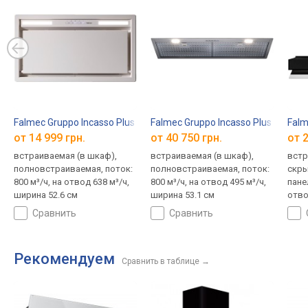
Falmec Gruppo Incasso Plus 50
Falmec Gruppo Incasso Plus NRS 50
Falm
от 14 999 грн.
от 40 750 грн.
от 2
встраиваемая (в шкаф),
встраиваемая (в шкаф),
встр
полновстраиваемая, поток:
полновстраиваемая, поток:
скр
800 м³/ч, на отвод 638 м³/ч,
800 м³/ч, на отвод 495 м³/ч,
пане
ширина 52.6 см
ширина 53.1 см
отво
55.3
сравнить
сравнить
Рекомендуем
Сравнить в таблице
→