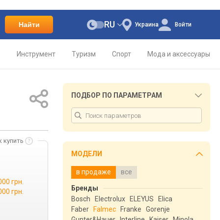
RU
Найти
Украина
Войти
о
Инструмент
Туризм
Спорт
Мода и аксессуары
ПОДБОР ПО ПАРАМЕТРАМ
к купить
МОДЕЛИ
в продаже
все
000 грн.
Бренды
000 грн.
Bosch
Electrolux
ELEYUS
Elica
Faber
Falmec
Franke
Gorenje
Gunter&Hauer
Interline
Kaiser
Minola