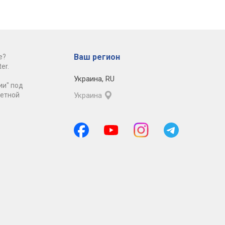
Ваш регион
е?
er.
Украина
,
RU
ии" под
ретной
Украина