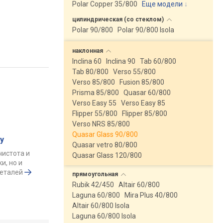
Polar Copper 35/800
Еще модели
↓
цилиндрическая (со
стеклом)
Polar 90/800
Polar 90/800 Isola
наклонная
Inclina 60
Inclina 90
Tab 60/800
Tab 80/800
Verso 55/800
Verso 85/800
Fusion 85/800
Prisma 85/800
Quasar 60/800
Verso Easy 55
Verso Easy 85
Flipper 55/800
Flipper 85/800
Verso NRS 85/800
Quasar Glass 90/800
у
Quasar vetro 80/800
чистота и
Quasar Glass 120/800
и, но и
деталей
прямоугольная
Rubik 42/450
Altair 60/800
Laguna 60/800
Mira Plus 40/800
Altair 60/800 Isola
Laguna 60/800 Isola