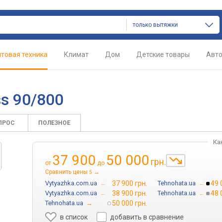
только вытяжки
товая техника
Климат
Дом
Детские товары
Авт
s 90/800
ПРОС
ПОЛЕЗНОЕ
Ка
37 900
50 000
грн.
от
до
Сравнить цены
→
5
Vytyazhka.com.ua
→
37 900 грн.
Tehnohata.ua
→
49 
Vytyazhka.com.ua
→
38 900 грн.
Tehnohata.ua
→
48 
Tehnohata.ua
→
50 000 грн.
в список
добавить в сравнение