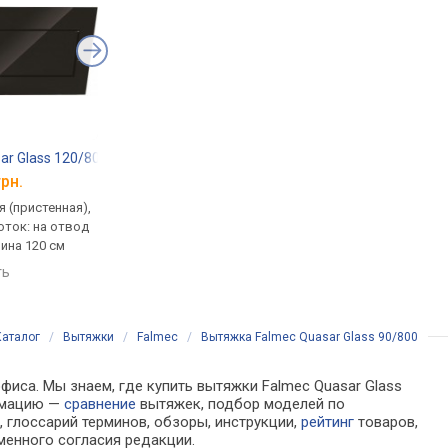
ar Glass 120/800
Franke FMA 2.0 607 BK
VDB IQ 90
грн.
от 37 029 грн.
от 36 875 грн.
 (пристенная),
традиционная (пристенная),
традиционная (прист
оток: на отвод
наклонная, поток: на отвод
наклонная, поток: 757
рина 120 см
390 м³/ч, ширина 59.8 см
ширина 90 см
ть
сравнить
сравнить
Каталог
/
Вытяжки
/
Falmec
/
Вытяжка Falmec Quasar Glass 90/800
фиса. Мы знаем, где купить вытяжки Falmec Quasar Glass
ормацию —
сравнение
вытяжек, подбор моделей по
 глоссарий терминов, обзоры, инструкции,
рейтинг
товаров,
менного согласия редакции.