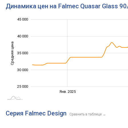
Динамика цен на Falmec Quasar Glass 90
45 000
10 000
15 000
20 000
50 000
55 000
40 000
Средняя цена
35 000
20 000
30 000
25 000
Янв. 2027
Июль
Апр.
Апр.
Окт.
Окт.
Янв. 2025
L
Серия Falmec Design
Сравнить в таблице
→