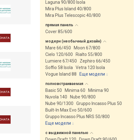
Laguna 90/800 Isola
Mira Plus Island 40/800
Mira Plus Telescopic 40/800
прямая
панель
Cover 85/600
модерн (необычный
дизайн)
Mare 66/450
Moon 67/800
Cielo 120/600
Rialto 55/800
Lumiere 67/450
Zephiro 66/450
Soffio 58 Isola
Vetra 120 Isola
Vogue Island 88
Еще модели
↓
полновстраиваемая
Basic 50
Minima 60
Minima 90
Nuvola 140
Nube 90/800
Nube 90/1300
Gruppo Incasso Plus 50
Built-In Max Evo 50/600
Gruppo Incasso Plus NRS 50/800
Еще модели
↓
с выдвижной
панелью
Down Draft 120
Down Draft 90/600