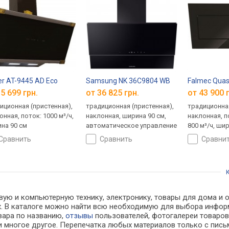
er AT-9445 AD Eco
Samsung NK 36C9804 WB
Falmec Quas
5 699 грн.
от 36 825 грн.
от 43 900 
иционная (пристенная),
традиционная (пристенная),
традиционная
онная, поток: 1000 м³/ч,
наклонная, ширина 90 см,
наклонная, п
на 90 см
автоматическое управление
800 м³/ч, ши
сравнить
сравнить
сравни
вую и компьютерную технику, электронику, товары для дома и о
нах. В каталоге можно найти всю необходимую для выбора инф
овара по названию,
отзывы
пользователей, фотогалереи товаров,
 многое другое. Перепечатка любых материалов только с пись