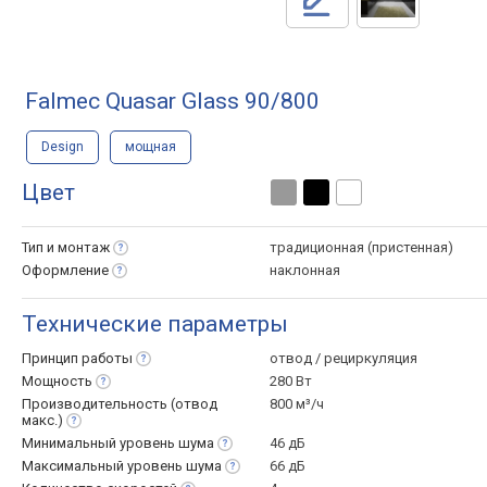
Falmec Quasar Glass 90/800
Design
мощная
Цвет
Тип и
монтаж
традиционная (пристенная)
Оформление
наклонная
Технические параметры
Принцип
работы
отвод / рециркуляция
Мощность
280 Вт
Производительность (отвод
800 м³/ч
макс.)
Минимальный уровень
шума
46 дБ
Максимальный уровень
шума
66 дБ