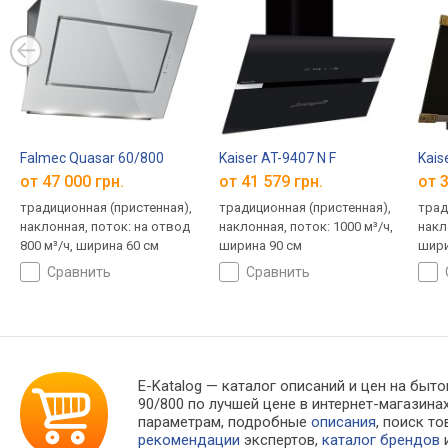
Falmec Quasar 60/800
Kaiser AT-9407 N F
Kais
от 47 000 грн.
от 41 579 грн.
от 3
традиционная (пристенная),
традиционная (пристенная),
трад
наклонная, поток: на отвод
наклонная, поток: 1000 м³/ч,
накл
800 м³/ч, ширина 60 см
ширина 90 см
шири
сравнить
сравнить
E-Katalog
— каталог описаний и цен на быто
90/800 по лучшей цене в интернет-магази
параметрам, подробные
описания
, поиск т
рекомендации
экспертов,
каталог брендов
и