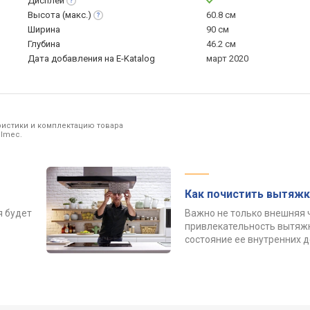
Дисплей
Высота
(макс.)
60.8 см
Ширина
90 см
Глубина
46.2 см
Дата добавления на E-Katalog
март 2020
ристики и комплектацию товара
almec.
Как почистить вытяжк
я будет
Важно не только внешняя 
привлекательность вытяжк
состояние ее внутренних 