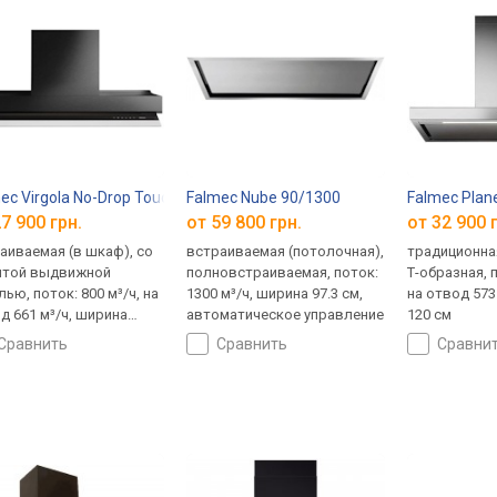
/800
ec Virgola No-Drop Touch 60
Falmec Nube 90/1300
Falmec Plane
7 900 грн.
от 59 800 грн.
от 32 900 
аиваемая (в шкаф), со
встраиваемая (потолочная),
традиционная
ытой выдвижной
полновстраиваемая, поток:
Т-образная, п
лью, поток: 800 м³/ч, на
1300 м³/ч, ширина 97.3 см,
на отвод 573
д 661 м³/ч, ширина
автоматическое управление
120 см
 см
сравнить
сравнить
сравни