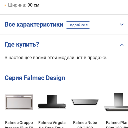
Ширина:
90 см
Все характеристики
Подробнее
Где купить?
В настоящее время этой модели нет в продаже.
Серия Falmec Design
Falmec Gruppo
Falmec Virgola
Falmec Nube
Falmec Pla
Incasso Plus 50
No-Drop Touch
90/1300
Plus 120 Wa