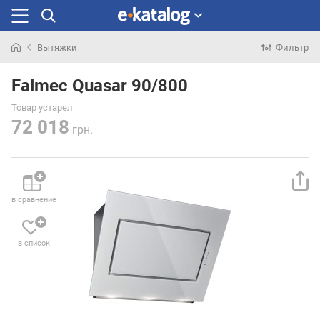
Вытяжки
Фильтр
Искали
раньше
Falmec Quasar 90/800
Товар устарел
72 018
грн.
в сравнение
в список