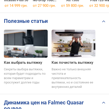
60
от 14 999 грн.
от 27 900 грн.
от 59 800 грн.
от 32 900 гр
Полезные статьи
Как выбрать вытяжку
Как почистить вытяжку
Секреты выбора вытяжки,
Важно не только внешняя
которая будет подходить по
чистота и
всем параметрам и
привлекательность
прослужит долгие годы
вытяжки, но и состояние ее
внутренних деталей
Динамика цен на Falmec Quasar