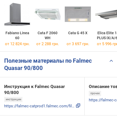
Fabiano Linea
Cata F 2060
Cata G 45 X
Elica Elite 
60
WH
PLUS IX/A/
от 12 824 грн.
от 2 288 грн.
от 3 697 грн.
от 5 996 гр
Полезные материалы по Falmec
Quasar 90/800
Инструкция к Falmec Quasar
Описание то
90/800
прочее
инструкции
https://falmec-catprod1.falmec.com/files/9693.pdf