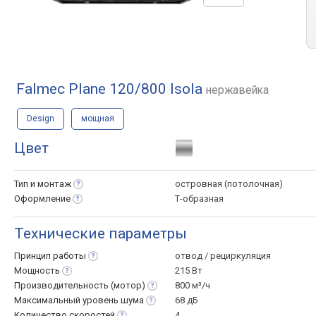
Falmec Plane 120/800 Isola
нержавейка
Design
мощная
Цвет
Тип и
монтаж
островная (потолочная)
Оформление
Т-образная
Технические параметры
Принцип
работы
отвод / рециркуляция
Мощность
215 Вт
Производительность
(мотор)
800 м³/ч
Максимальный уровень
шума
68 дБ
Количество
скоростей
4