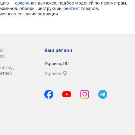
мацию —
сравнение
вытяжек, подбор моделей по параметрам,
ерминов, обзоры, инструкции,
рейтинг
товаров,
менного согласия редакции.
Ваш регион
е?
er.
Украина
,
RU
ии" под
ретной
Украина