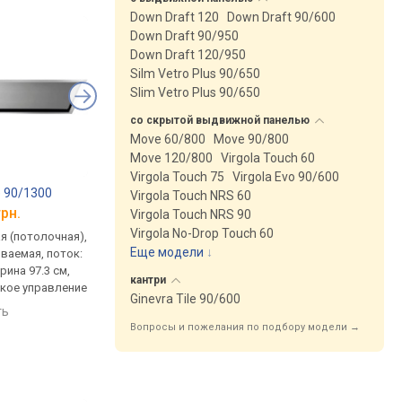
Down Draft 120
Down Draft 90/600
Down Draft 90/950
Down Draft 120/950
Silm Vetro Plus 90/650
Slim Vetro Plus 90/650
со скрытой выдвижной
панелью
Move 60/800
Move 90/800
Move 120/800
Virgola Touch 60
Virgola Touch 75
Virgola Evo 90/600
 90/1300
Falmec Plane Plus 120 Wall
Falmec Cielo 120/60
Virgola Touch NRS 60
грн.
от 32 900 грн.
от 72 000 грн.
Virgola Touch NRS 90
Virgola No-Drop Touch 60
я (потолочная),
традиционная (пристенная),
островная (потолочн
Еще модели
↓
ваемая, поток:
Т-образная, поток: 800 м³/ч,
модерн (необычный д
рина 97.3 см,
на отвод 573 м³/ч, ширина
поток: 600 м³/ч, шир
кантри
кое управление
120 см
120 см
Ginevra Tile 90/600
ть
сравнить
сравнить
Вопросы и пожелания по подбору модели →