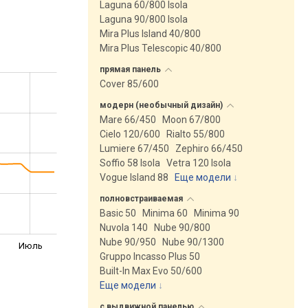
Laguna 60/800 Isola
Laguna 90/800 Isola
Mira Plus Island 40/800
Mira Plus Telescopic 40/800
прямая
панель
Cover 85/600
модерн (необычный
дизайн)
Mare 66/450
Moon 67/800
Cielo 120/600
Rialto 55/800
Lumiere 67/450
Zephiro 66/450
Soffio 58 Isola
Vetra 120 Isola
Vogue Island 88
Еще модели
↓
полновстраиваемая
Basic 50
Minima 60
Minima 90
Nuvola 140
Nube 90/800
Nube 90/950
Nube 90/1300
Июль
Gruppo Incasso Plus 50
Built-In Max Evo 50/600
Еще модели
↓
с выдвижной
панелью