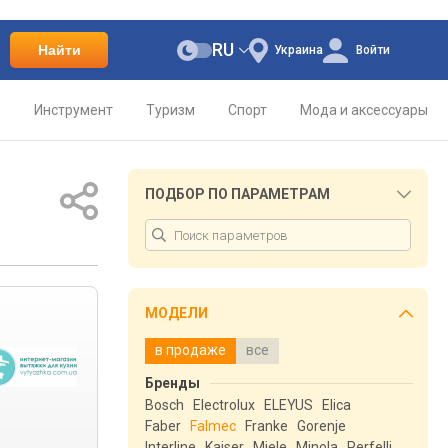
RU
Найти
Украина
Войти
о
Инструмент
Туризм
Спорт
Мода и аксессуары
ПОДБОР ПО ПАРАМЕТРАМ
МОДЕЛИ
в продаже
все
Бренды
Bosch
Electrolux
ELEYUS
Elica
Faber
Falmec
Franke
Gorenje
Interline
Kaiser
Miele
Minola
Perfelli