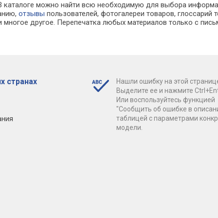
х. В каталоге можно найти всю необходимую для выбора инфор
ванию,
отзывы
пользователей, фотогалереи товаров, глоссарий т
 многое другое. Перепечатка любых материалов только с пись
х странах
Нашли ошибку на этой страниц
Выделите ее и нажмите Ctrl+Ent
Или воспользуйтесь функцией
"Сообщить об ошибке в описан
ания
таблицей с параметрами конк
модели.