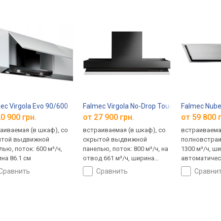
ec Virgola Evo 90/600
Falmec Virgola No-Drop Touch 60
Falmec Nube
0 900 грн.
от 27 900 грн.
от 59 800 
аиваемая (в шкаф), со
встраиваемая (в шкаф), со
встраиваема
ытой выдвижной
скрытой выдвижной
полновстраи
лью, поток: 600 м³/ч,
панелью, поток: 800 м³/ч, на
1300 м³/ч, ши
на 86.1 см
отвод 661 м³/ч, ширина
автоматичес
55.3 см
сравнить
сравнить
сравни