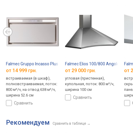
Falmec Gruppo Incasso Plus 50
Falmec Elios 100/800 Angolo
Falm
от 14 999 грн.
от 29 000 грн.
от 2
встраиваемая (в шкаф),
угловая (пристенная),
встр
полновстраиваемая, поток:
купольная, поток: 800 м³/ч,
скр
800 м³/ч, на отвод 638 м³/ч,
ширина 100 см
пане
ширина 52.6 см
шири
сравнить
сравнить
Рекомендуем
Сравнить в таблице
→