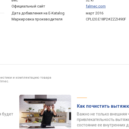
Вес
32 кг
Официальный сайт
falmec.com
Дата добавления на E-Katalog
март 2016
Маркировка производителя
CPLI20.E18P2#ZZZI490F
ристики и комплектацию товара
almec.
Как почистить вытяжк
я будет
Важно не только внешняя 
привлекательность вытяжк
состояние ее внутренних 