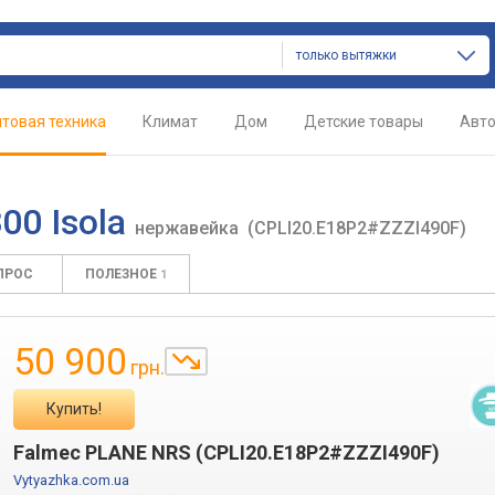
только вытяжки
товая техника
Климат
Дом
Детские товары
Авт
00 Isola
нержавейка
(CPLI20.E18P2#ZZZI490F)
ПРОС
ПОЛЕЗНОЕ
1
50 900
грн.
Купить!
Falmec PLANE NRS (CPLI20.E18P2#ZZZI490F)
Vytyazhka.com.ua