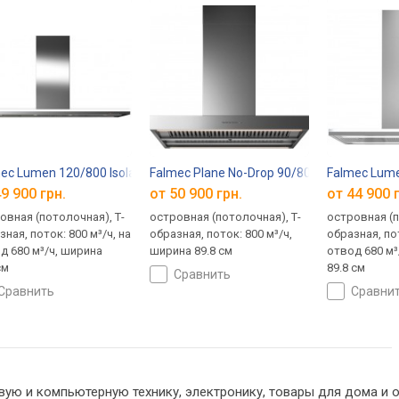
ec Lumen 120/800 Isola
Falmec Plane No-Drop 90/800 Isola
Falmec Lume
9 900 грн.
от 50 900 грн.
от 44 900 
овная (потолочная), Т-
островная (потолочная), Т-
островная (п
зная, поток: 800 м³/ч, на
образная, поток: 800 м³/ч,
образная, пот
д 680 м³/ч, ширина
ширина 89.8 см
отвод 680 м³
см
89.8 см
сравнить
сравнить
сравни
вую и компьютерную технику, электронику, товары для дома и о