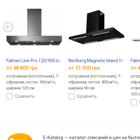
Falmec Line Pro 120/950 Isola
Nortberg Magnetic Island 90
Falm
от 48 800 грн.
от 51 950 грн.
от 4
островная (потолочная), Т-
островная (потолочная), Т-
остр
образная, поток: 950 м³/ч,
образная, поток: 850 м³/ч,
обра
ширина 120 см
ширина 90 см
отво
120 
сравнить
сравнить
E-Katalog
— каталог описаний и цен на быто