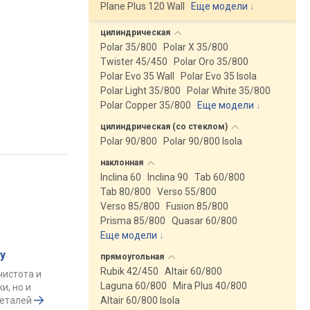
Plane Plus 120 Wall
Еще модели
↓
цилиндрическая
Polar 35/800
Polar X 35/800
Twister 45/450
Polar Oro 35/800
Polar Evo 35 Wall
Polar Evo 35 Isola
Polar Light 35/800
Polar White 35/800
Polar Copper 35/800
Еще модели
↓
цилиндрическая (со
стеклом)
Polar 90/800
Polar 90/800 Isola
наклонная
Inclina 60
Inclina 90
Tab 60/800
Tab 80/800
Verso 55/800
Verso 85/800
Fusion 85/800
Prisma 85/800
Quasar 60/800
Еще модели
↓
у
прямоугольная
Rubik 42/450
Altair 60/800
чистота и
Laguna 60/800
Mira Plus 40/800
и, но и
деталей
Altair 60/800 Isola