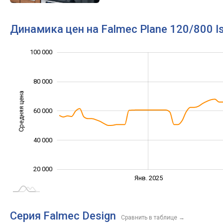
Динамика цен на Falmec Plane 120/800 I
100 000
120 000
-20 000
10 000
30 000
50 000
70 000
0
80 000
Средняя цена
60 000
100 000
40 000
20 000
Янв. 2027
Июль
Янв. 2025
L
Серия Falmec Design
Сравнить в таблице
→