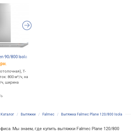
n 90/800 Isola
Falmec Plane Plus 90 Isola
Falmec Zenith NRS 9
грн.
от 44 900 грн.
от 38 900 грн.
отолочная), Т-
островная (потолочная), Т-
островная (потолочна
ок: 800 м³/ч, на
образная, поток: 800 м³/ч, на
образная, поток: 800 
/ч, ширина
отвод 573 м³/ч, ширина
отвод 610 м³/ч, шир
90 см
90 см
ть
сравнить
сравнить
Каталог
/
Вытяжки
/
Falmec
/
Вытяжка Falmec Plane 120/800 Isola
фиса. Мы знаем, где купить вытяжки Falmec Plane 120/800