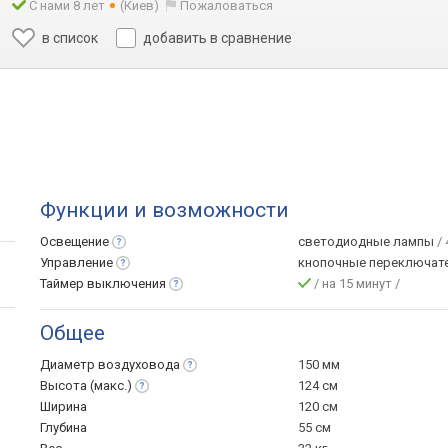
С нами 8 лет
(Киев)
Пожаловаться
в список
добавить в сравнение
Функции и возможности
Освещение
светодиодные лампы
/ 
Управление
кнопочные переключат
Таймер
выключения
/ на 15 минут /
Общее
Диаметр
воздуховода
150 мм
Высота
(макс.)
124 см
Ширина
120 см
Глубина
55 см