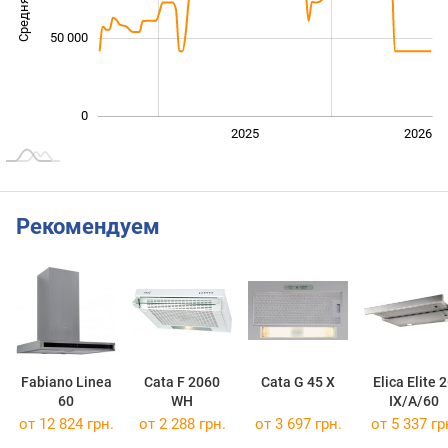
50 000
0
2024
2027
2025
2026
L
Рекомендуем
Fabiano Linea
Cata F 2060
Cata G 45 X
Elica Elite 
60
WH
IX/A/60
от 12 824 грн.
от 2 288 грн.
от 3 697 грн.
от 5 337 гр