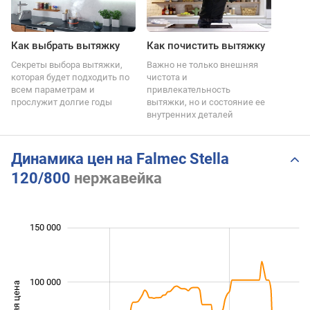
Как выбрать вытяжку
Как почистить вытяжку
Секреты выбора вытяжки,
Важно не только внешняя
которая будет подходить по
чистота и
всем параметрам и
привлекательность
прослужит долгие годы
вытяжки, но и состояние ее
внутренних деталей
Динамика цен на Falmec Stella
120/800
нержавейка
 000
 000
 000
 000
 000
 000
 000
150 000
100 000
Средняя цена
100 000