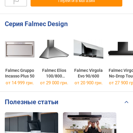
Перейти в магазин
Серия Falmec Design
Falmec Gruppo
Falmec Elios
Falmec Virgola
Falmec Virg
Incasso Plus 50
100/800
Evo 90/600
No-Drop Tou
Angolo
60
от 14 999 грн.
от 29 000 грн.
от 20 900 грн.
от 27 900 гр
Полезные статьи