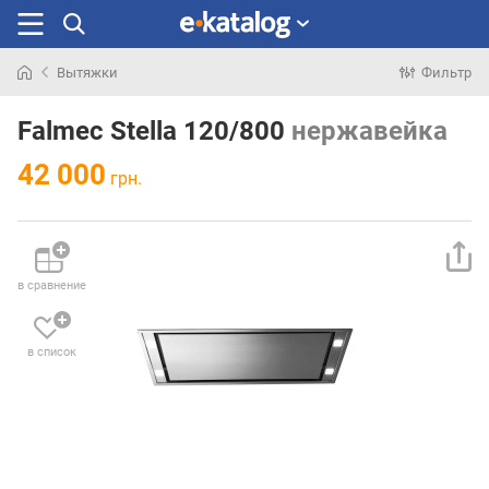
Вытяжки
Фильтр
Искали
раньше
Falmec Stella 120/800
нержавейка
42 000
грн.
в сравнение
в список