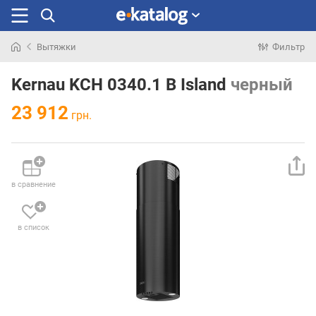
Вытяжки
Фильтр
Искали
раньше
Kernau KCH 0340.1 B Island
черный
23 912
грн.
в сравнение
в список