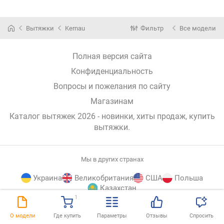
Вытяжки
Kernau
Фильтр
Все модели
Полная версия сайта
Конфиденциальность
Вопросы и пожелания по сайту
Магазинам
Каталог вытяжек 2026 - новинки, хиты продаж,
купить
вытяжки
.
Мы в других странах
Украина
Великобритания
США
Польша
Казахстан
1
E-
© E-Katalog, 2026
НАВЕРХ
О модели
Где купить
Параметры
Отзывы
Спросить
Katalog