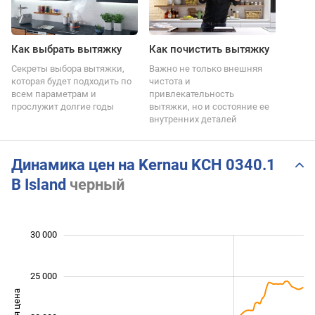
Как выбрать вытяжку
Как почистить вытяжку
Секреты выбора вытяжки,
Важно не только внешняя
которая будет подходить по
чистота и
всем параметрам и
привлекательность
прослужит долгие годы
вытяжки, но и состояние ее
внутренних деталей
Динамика цен на Kernau KCH 0340.1
B Island
черный
 000
 000
 000
 000
 000
 000
0
30 000
25 000