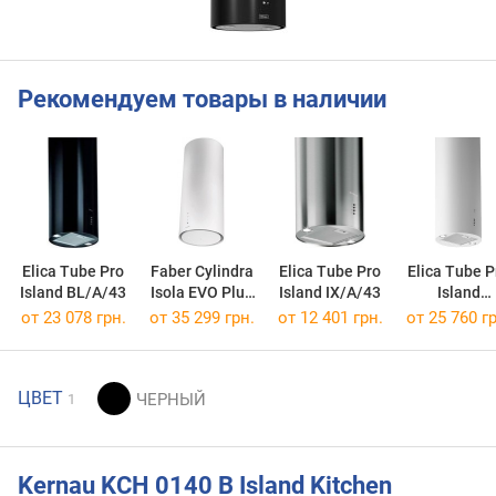
Рекомендуем товары в наличии
Elica Tube Pro
Faber Cylindra
Elica Tube Pro
Elica Tube P
Island BL/A/43
Isola EVO Plus
Island IX/A/43
Island
WH Gloss A37
WH/A/43
от 23 078 грн.
от 35 299 грн.
от 12 401 грн.
от 25 760 гр
ЦВЕТ
1
Kernau KCH 0140 B Island Kitchen