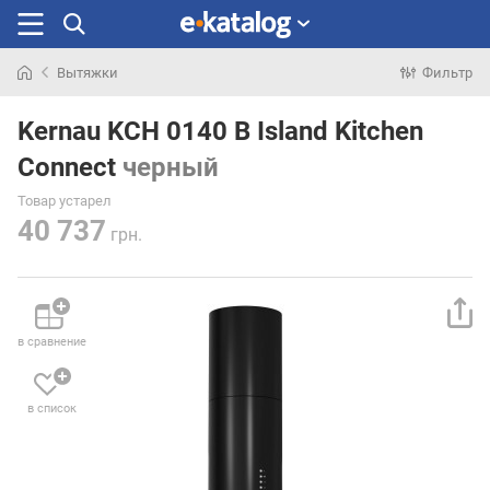
Вытяжки
Фильтр
Искали
раньше
Kernau KCH 0140 B Island Kitchen
Connect
черный
Товар устарел
40 737
грн.
в сравнение
в список