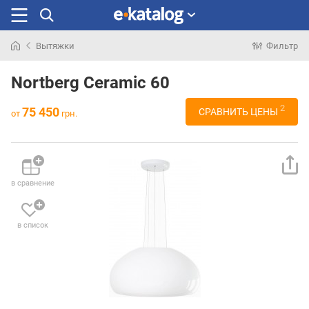
Вытяжки
Фильтр
Искали
раньше
Nortberg Ceramic 60
2
75 450
СРАВНИТЬ ЦЕНЫ
от
грн.
в сравнение
в список