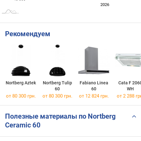
2024
2025
2028
2026
L
Рекомендуем
Nortberg Aztek
Nortberg Tulip
Fabiano Linea
Cata F 206
60
60
WH
от 80 300 грн.
от 80 300 грн.
от 12 824 грн.
от 2 288 гр
Полезные материалы по Nortberg
Ceramic 60