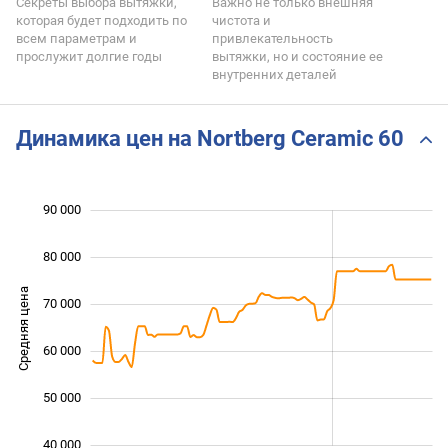
Секреты выбора вытяжки,
Важно не только внешняя
которая будет подходить по
чистота и
всем параметрам и
привлекательность
прослужит долгие годы
вытяжки, но и состояние ее
внутренних деталей
Динамика цен на Nortberg Ceramic 60
 000
 000
 000
 000
 000
 000
90 000
80 000
Средняя цена
70 000
45 000
60 000
50 000
40 000