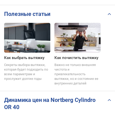
Полезные статьи
Как выбрать вытяжку
Как почистить вытяжку
Секреты выбора вытяжки,
Важно не только внешняя
которая будет подходить по
чистота и
всем параметрам и
привлекательность
прослужит долгие годы
вытяжки, но и состояние ее
внутренних деталей
Динамика цен на Nortberg Cylindro
OR 40