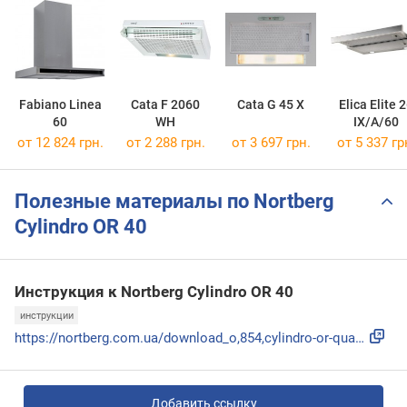
Fabiano Linea
Cata F 2060
Cata G 45 X
Elica Elite 
60
WH
IX/A/60
от 12 824 грн.
от 2 288 грн.
от 3 697 грн.
от 5 337 гр
Полезные материалы по Nortberg
Cylindro OR 40
Инструкция к Nortberg Cylindro OR 40
инструкции
https://nortberg.com.ua/download_o,854,cylindro-or-quadro-o...
Добавить ссылку