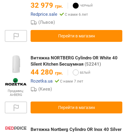
32 979
грн.
Redprice.sale
С нами 6 лет
(Львов)
Перейти в магазин
Витяжка NORTBERG Cylindro OR White 40
Silent Kitchen Беcшумная
(52241)
44 280
грн.
Rozetka.ua
С нами 7 лет
(Киев)
Продавец:
AirBERG
Перейти в магазин
Витяжка Nortberg Cylindro OR Inox 40 Silver