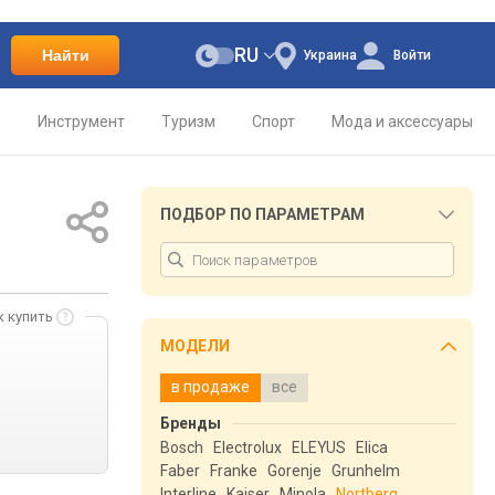
RU
Найти
Украина
Войти
о
Инструмент
Туризм
Спорт
Мода и аксессуары
ПОДБОР ПО ПАРАМЕТРАМ
к купить
МОДЕЛИ
в продаже
все
Бренды
Bosch
Electrolux
ELEYUS
Elica
Faber
Franke
Gorenje
Grunhelm
Interline
Kaiser
Minola
Nortberg