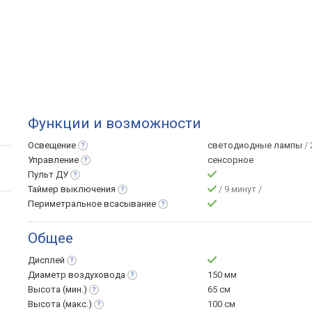
Функции и возможности
Освещение
светодиодные лампы
/ 
Управление
сенсорное
Пульт
ДУ
Таймер
выключения
/ 9 минут /
Периметральное
всасывание
Общее
Дисплей
Диаметр
воздуховода
150 мм
Высота
(мин.)
65 см
Высота
(макс.)
100 см