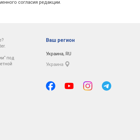
менного согласия редакции.
Ваш регион
е?
er.
Украина
,
RU
ии" под
ретной
Украина