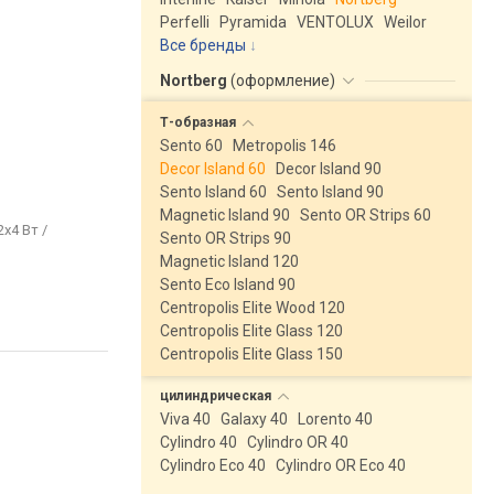
Perfelli
Pyramida
VENTOLUX
Weilor
Все бренды
Nortberg
(
оформление
)
Т-образная
Sento 60
Metropolis 146
Decor Island 60
Decor Island 90
Sento Island 60
Sento Island 90
Magnetic Island 90
Sento OR Strips 60
2x4 Вт /
Sento OR Strips 90
Magnetic Island 120
Sento Eco Island 90
Centropolis Elite Wood 120
Centropolis Elite Glass 120
Centropolis Elite Glass 150
цилиндрическая
Viva 40
Galaxy 40
Lorento 40
Cylindro 40
Cylindro OR 40
Cylindro Eco 40
Cylindro OR Eco 40