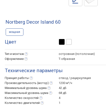
Nortberg Decor Island 60
мощная
Цвет
Тип и
монтаж
островная (потолочная)
Оформление
Т-образная
Технические параметры
Принцип
работы
отвод / рециркуляция
Производительность
(мотор)
1200 м³/ч
Минимальный уровень
шума
42 дБ
Максимальный уровень
шума
68 дБ
Количество
скоростей
4
Количество
двигателей
1