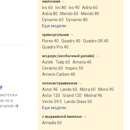
наклонная
Ivo 60
Ivo 80
Ivo 90
Adria 60
Adria 80
Merido 60
Merido 80
Dynamic 60
Dynamic 80
Еще модели
↓
прямоугольная
Flores 40
Quadro 40
Quadro OR 40
Quadro Pro 40
модерн (необычный
дизайн)
Aztek
Tulip 60
Ameris 40
Ceramic 60
Inspiro 50
Ameris Carbon 40
полновстраиваемая
у
Astor 96
Lando 60
Micra 60
Micra 90
чистота и
Astor 120
Grand 120
Mistral 96
и, но и
Verdo 59.5
Lando Glass 60
деталей
Еще модели
↓
с выдвижной
панелью
Amadis 60