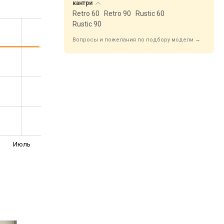
кантри
Retro 60
Retro 90
Rustic 60
Rustic 90
Вопросы и пожелания по подбору модели →
Июль