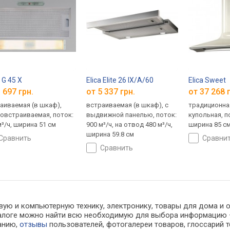
 G 45 X
Elica Elite 26 IX/A/60
Elica Sweet
 697 грн.
от 5 337 грн.
от 37 268 
аиваемая (в шкаф),
встраиваемая (в шкаф), с
традиционная
овстраиваемая, поток:
выдвижной панелью, поток:
купольная, по
м³/ч, ширина 51 см
900 м³/ч, на отвод 480 м³/ч,
ширина 85 с
ширина 59.8 см
сравнить
сравни
сравнить
ую и компьютерную технику, электронику, товары для дома и оф
каталоге можно найти всю необходимую для выбора информацию
ванию,
отзывы
пользователей, фотогалереи товаров, глоссарий т