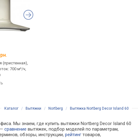
ELEYUS Storm 1200 LED SMD 60 WH
Elica Elite 14 PLUS I
грн.
от 8 204 грн.
от 5 996 грн.
 (пристенная),
встраиваемая (в шкаф), с
встраиваемая (в шка
ток: 700 м³/ч,
выдвижной панелью, поток:
выдвижной панелью,
м
1200 м³/ч, ширина 60 см
1000 м³/ч, ширина 60
ть
сравнить
сравнить
Каталог
/
Вытяжки
/
Nortberg
/
Вытяжка Nortberg Decor Island 60
иса. Мы знаем, где купить вытяжки Nortberg Decor Island 60
 —
сравнение
вытяжек, подбор моделей по параметрам,
ерминов, обзоры, инструкции,
рейтинг
товаров,