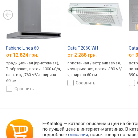
Fabiano Linea 60
Cata F 2060 WH
Cata
от 12 824 грн.
от 2 288 грн.
от 3
традиционная (пристенная),
пристенная / встраиваемая,
встр
Т-образная, поток: 1000 м³/ч,
козырьковая, поток: 380 м³/
полн
на отвод 760 м³/ч, ширина
ч, ширина 60 см
390 
60 см
сравнить
сравнить
E-Katalog
— каталог описаний и цен на бытов
по лучшей цене в интернет-магазинах. В 
подробные
описания
, поиск товара по наз