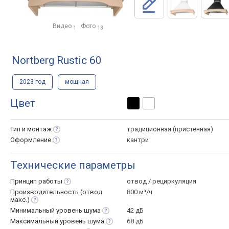
Видео
Фото
1
13
Nortberg Rustic 60
2023 год
мощная
Цвет
Тип и
монтаж
традиционная (пристенная)
Оформление
кантри
Технические параметры
Принцип
работы
отвод / рециркуляция
Производительность (отвод
800 м³/ч
макс.)
Минимальный уровень
шума
42 дБ
Максимальный уровень
шума
68 дБ