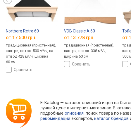
Nortberg Retro 60
VDB Classic A 60
Tofl
от 17 500 грн.
от 13 778 грн.
от 1
традиционная (пристенная),
традиционная (пристенная),
трад
кантри, поток: 500 м³/ч, на
кантри, поток: 338 м³/ч,
кант
отвод 428 м³/ч, ширина
ширина 60 см
500 
60 см
сравнить
сравнить
E-Katalog
— каталог описаний и цен на бытов
лучшей цене в интернет-магазинах. В кат
подробные
описания
, поиск товара по наз
рекомендации
экспертов,
каталог брендов
и