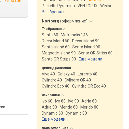
17 500 грн.
Perfelli
Pyramida
VENTOLUX
Weilor
Все бренды
Nortberg
(
оформление
)
Т-образная
Sento 60
Metropolis 146
Decor Island 60
Decor Island 90
Sento Island 60
Sento Island 90
Magnetic Island 90
Sento OR Strips 60
Sento OR Strips 90
Еще модели
↓
цилиндрическая
Viva 40
Galaxy 40
Lorento 40
Cylindro 40
Cylindro OR 40
Cylindro Eco 40
Cylindro OR Eco 40
наклонная
Ivo 60
Ivo 80
Ivo 90
Adria 60
ели
Adria 80
Merido 60
Merido 80
Dynamic 60
Dynamic 80
Еще модели
↓
прямоугольная