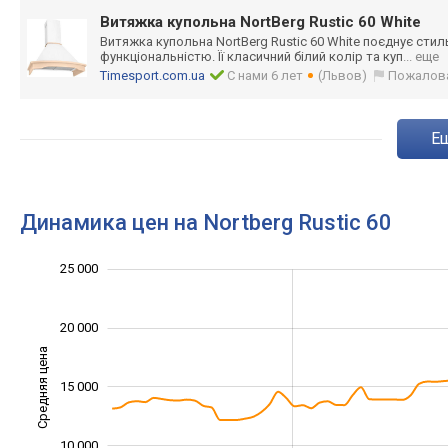
Витяжка купольна NortBerg Rustic 60 White
Витяжка купольна NortBerg Rustic 60 White поєднує сти
функціональніст
ю. Її класичний білий колір та куп
... еще
Timesport.com.ua
С нами 6 лет
(Львов)
Пожалов
Динамика цен на Nortberg Rustic 60
30 000
-5 000
4 000
6 000
8 000
0
25 000
20 000
Средняя цена
10 000
15 000
10 000