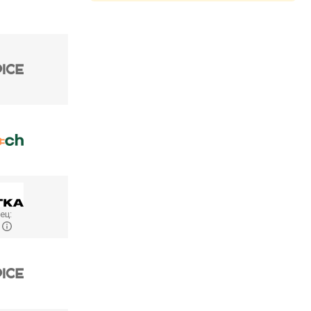
ец:
G