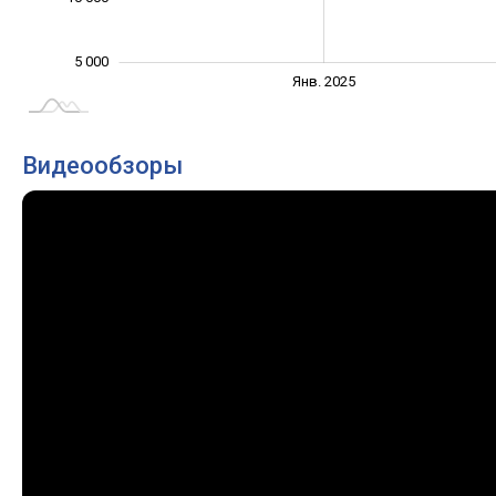
5 000
Янв. 2027
Июль
Янв. 2025
L
Видеообзоры