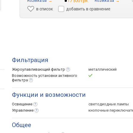
Rozetka.ua
→
17 500 грн.
Rozetka.ua
→
в список
добавить в сравнение
Фильтрация
Жироулавливающий
фильтр
металлический
Возможность установки активного
фильтра
Функции и возможности
Освещение
светодиодные лампы
Управление
кнопочные переключат
Общее