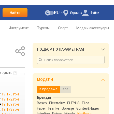
RU
Найти
Украина
Войти
о
Инструмент
Туризм
Спорт
Мода и аксессуары
ПОДБОР ПО ПАРАМЕТРАМ
к купить
МОДЕЛИ
в продаже
все
19 175 грн.
Бренды
19 172 грн.
Bosch
Electrolux
ELEYUS
Elica
19 169 грн.
Faber
Franke
Gorenje
Gunter&Hauer
19 178 грн.
Interline
Kaiser
Minola
Nortberg