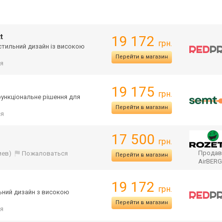
t
19 172
грн.
 стильний дизайн із високою
Перейти в магазин
я
19 175
грн.
 функціональне рішення для
Перейти в магазин
ся
17 500
грн.
Продав
иев)
Пожаловаться
Перейти в магазин
AirBER
19 172
грн.
льний дизайн з високою
Перейти в магазин
я