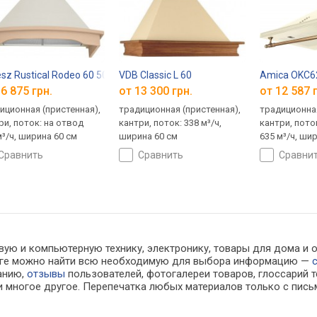
esz Rustical Rodeo 60 500
VDB Classic L 60
Amica OKC
6 875 грн.
от 13 300 грн.
от 12 587 
иционная (пристенная),
традиционная (пристенная),
традиционная
ри, поток: на отвод
кантри, поток: 338 м³/ч,
кантри, пото
м³/ч, ширина 60 см
ширина 60 см
635 м³/ч, ши
сравнить
сравнить
сравни
ую и компьютерную технику, электронику, товары для дома и оф
алоге можно найти всю необходимую для выбора информацию —
ванию,
отзывы
пользователей, фотогалереи товаров, глоссарий т
 многое другое. Перепечатка любых материалов только с пись