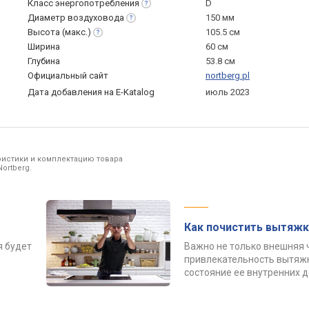
Класс
энергопотребления
D
Диаметр
воздуховода
150 мм
Высота
(макс.)
105.5 см
Ширина
60 см
Глубина
53.8 см
Официальный сайт
nortberg.pl
Дата добавления на E-Katalog
июль 2023
ристики и комплектацию товара
ortberg.
Как почистить вытяжк
я будет
Важно не только внешняя 
привлекательность вытяжк
состояние ее внутренних 