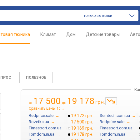
только вытяжки
товая техника
Климат
Дом
Детские товары
Авт
ОПРОС
ПОЛЕЗНОЕ
Ка
17 500
19 178
грн.
от
до
Сравнить цены
→
10
Redprice.sale
→
19 172 грн.
Semtech.com.ua
→
Rozetka.ua
→
17 500 грн.
Redprice.sale
→
Timesport.com.ua
→
19 169 грн.
Timesport.com.ua
→
Tomdom.in.ua
→
19 178 грн.
Tomdom.in.ua
→