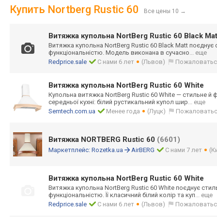
Купить Nortberg Rustic 60
Все цены 10
→
Витяжка купольна NortBerg Rustic 60 Black Mat
Витяжка купольна NortBerg Rustic 60 Black Matt поєднує
функціональніст
ю. Модель виконана в сучасно
... еще
Redprice.sale
С нами 6 лет
(Львов)
Пожаловатьс
Витяжка купольна NortBerg Rustic 60 White
Купольна витяжка NortBerg Rustic 60 White — стильне й
середньої кухні: білий рустикальний купол шир
... еще
Semtech.com.ua
Менее года
(Луцк)
Пожаловать
Витяжка NORTBERG Rustic 60
(6601)
Маркетплейс:
Rozetka.ua
AirBERG
С нами 7 лет
(К
Витяжка купольна NortBerg Rustic 60 White
Витяжка купольна NortBerg Rustic 60 White поєднує сти
функціональніст
ю. Її класичний білий колір та куп
... еще
Redprice.sale
С нами 6 лет
(Львов)
Пожаловатьс