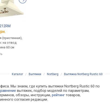
6212RM
Elica Coraline WH/A/60 T.Grezzo
Gorenje DK 63 MCLB
грн.
от 16 799 грн.
от 13 950 грн.
 (пристенная),
традиционная (пристенная),
традиционная (прист
к: на отвод
кантри, поток: 990 м³/ч,
кантри, поток: на от
рина 60 см
ширина 60 см
621 м³/ч, ширина 60 
ть
сравнить
сравнить
Каталог
/
Вытяжки
/
Nortberg
/
Вытяжка Nortberg Rustic 60
иса. Мы знаем, где купить вытяжки Nortberg Rustic 60 по
сравнение
вытяжек, подбор моделей по параметрам,
ерминов, обзоры, инструкции,
рейтинг
товаров,
менного согласия редакции.