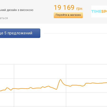
19 169
грн.
льний дизайн з високою
Перейти в магазин
аться
eще
5
предложений