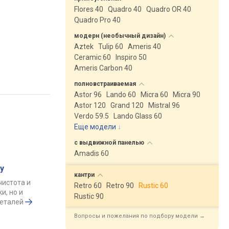
Flores 40
Quadro 40
Quadro OR 40
Quadro Pro 40
модерн (необычный
дизайн)
Aztek
Tulip 60
Ameris 40
Ceramic 60
Inspiro 50
Ameris Carbon 40
полновстраиваемая
Astor 96
Lando 60
Micra 60
Micra 90
Astor 120
Grand 120
Mistral 96
Verdo 59.5
Lando Glass 60
Еще модели
↓
с выдвижной
панелью
Amadis 60
у
кантри
чистота и
Retro 60
Retro 90
Rustic 60
и, но и
Rustic 90
деталей
Вопросы и пожелания по подбору модели →