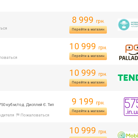
8 999
грн.
ься
Перейти в магазин
10 999
грн.
Перейти в магазин
ловаться
10 999
грн.
я
Перейти в магазин
9 199
грн.
50 куб.м/год. Дисплей Є. Тип
Перейти в магазин
одителя
Пожаловаться
10 999
грн.