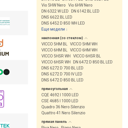
Vio 5HW Nero
Vio 6HW Nero
DN 6322 W LED
DN 6142 BL LED
DNS 6622 BL LED
DNS 6452 D 850 WH LED
Еще модели
↓
наклонная (со
стеклом)
VICCO 5HM BL
VICCO 5HM WH
VICCO 6HM BL
VICCO 6HM WH
VICCO 5HSR WH
VICCO 6HSR BL
VICCO 6HSR WH
DN 6472 D 850 BL LED
DNS 6272 D 700 BL LED
DNS 6272 D 700 IV LED
DNS 6472 D 850 BL LED
прямоугольная
CQE 4692 I 1000 LED
CSE 4685 I 1000 LED
Quadro 36 Nero Silenzio
Quattro 41 Nero Silenzio
прямая
панель
Riva Nero
Piano Nero