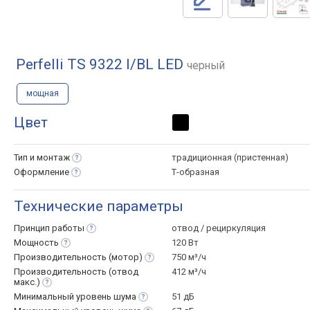
Perfelli TS 9322 I/BL LED
черный
мощная
Цвет
Тип и
монтаж
традиционная (пристенная)
Оформление
Т-образная
Технические параметры
Принцип
работы
отвод / рециркуляция
Мощность
120 Вт
Производительность
(мотор)
750 м³/ч
Производительность (отвод
412 м³/ч
макс.)
Минимальный уровень
шума
51 дБ