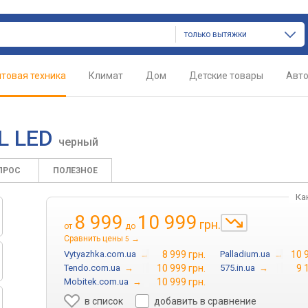
только вытяжки
товая техника
Климат
Дом
Детские товары
Авт
BL LED
черный
ПРОС
ПОЛЕЗНОЕ
Ка
8 999
10 999
грн.
от
до
Сравнить цены
→
5
Vytyazhka.com.ua
→
8 999 грн.
Palladium.ua
→
10 
Tendo.com.ua
→
10 999 грн.
575.in.ua
→
9 
Mobitek.com.ua
→
10 999 грн.
в список
добавить в сравнение