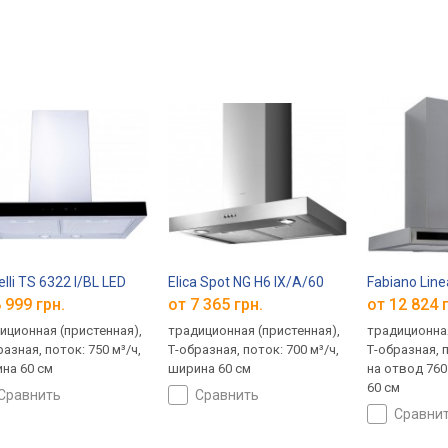
elli TS 6322 I/BL LED
Elica Spot NG H6 IX/A/60
Fabiano Line
 999 грн.
от 7 365 грн.
от 12 824 
иционная (пристенная),
традиционная (пристенная),
традиционная
разная, поток: 750 м³/ч,
Т-образная, поток: 700 м³/ч,
Т-образная, п
на 60 см
ширина 60 см
на отвод 760
60 см
сравнить
сравнить
сравни