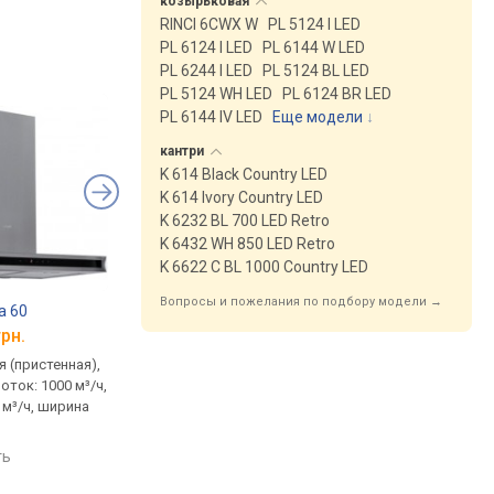
козырьковая
RINCI 6CWX W
PL 5124 I LED
PL 6124 I LED
PL 6144 W LED
PL 6244 I LED
PL 5124 BL LED
PL 5124 WH LED
PL 6124 BR LED
PL 6144 IV LED
Еще модели
↓
кантри
K 614 Black Country LED
K 614 Ivory Country LED
K 6232 BL 700 LED Retro
K 6432 WH 850 LED Retro
K 6622 C BL 1000 Country LED
Вопросы и пожелания по подбору модели →
a 60
Cata F 2060 WH
Cata G 45 X
грн.
от 2 288 грн.
от 3 697 грн.
 (пристенная),
пристенная / встраиваемая,
встраиваемая (в шка
оток: 1000 м³/ч,
козырьковая, поток: 380 м³/
полновстраиваемая,
 м³/ч, ширина
ч, ширина 60 см
390 м³/ч, ширина 51 
сравнить
сравнить
ть