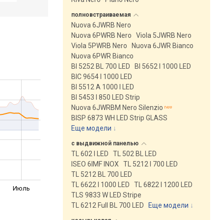
полновстраиваемая
Nuova 6JWRB Nero
Nuova 6PWRB Nero
Viola 5JWRB Nero
Viola 5PWRB Nero
Nuova 6JWR Bianco
Nuova 6PWR Bianco
BI 5252 BL 700 LED
BI 5652 I 1000 LED
BIC 9654 I 1000 LED
BI 5512 A 1000 I LED
BI 5453 I 850 LED Strip
Nuova 6JWRBM Nero Silenzio
BISP 6873 WH LED Strip GLASS
Еще модели
↓
с выдвижной
панелью
TL 602 I LED
TL 502 BL LED
ISEO 6IMF INOX
TL 5212 I 700 LED
TL 5212 BL 700 LED
TL 6622 I 1000 LED
TL 6822 I 1200 LED
Июль
TLS 9833 W LED Stripe
TL 6212 Full BL 700 LED
Еще модели
↓