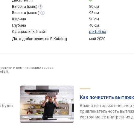
Дисплей
Высота
(мин.)
80 см
Высота
(макс.)
95 см
Ширина
90 см
Глубина
40 см
Официальный сайт
perfelli.ua
Дата добавления на E-Katalog
май 2020
ристики и комплектацию товара
felli.
Как почистить вытяжк
я будет
Важно не только внешняя 
привлекательность вытяжк
состояние ее внутренних 