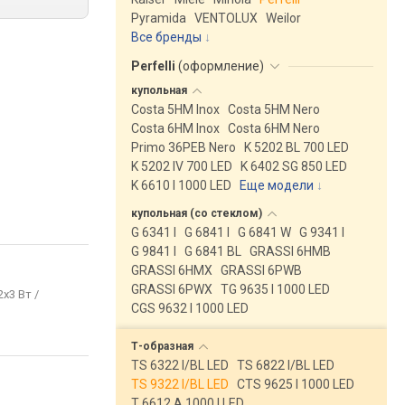
Pyramida
VENTOLUX
Weilor
Все бренды
Perfelli
(
оформление
)
купольная
Costa 5HM Inox
Costa 5HM Nero
Costa 6HM Inox
Costa 6HM Nero
Primo 36PEB Nero
K 5202 BL 700 LED
K 5202 IV 700 LED
K 6402 SG 850 LED
K 6610 I 1000 LED
Еще модели
↓
купольная (со
стеклом)
G 6341 I
G 6841 I
G 6841 W
G 9341 I
G 9841 I
G 6841 BL
GRASSI 6HMB
GRASSI 6HMX
GRASSI 6PWB
GRASSI 6PWX
TG 9635 I 1000 LED
2x3 Вт /
CGS 9632 I 1000 LED
Т-образная
TS 6322 I/BL LED
TS 6822 I/BL LED
TS 9322 I/BL LED
CTS 9625 I 1000 LED
T 6612 A 1000 I LED