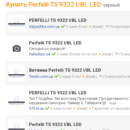
Купить Perfelli TS 9322 I/BL LED
черный
PERFELLI TS 9322 I/BL LED
Vytyazhka.com.ua
С нами 8 лет
(Киев)
Пожаловат
Perfelli TS 9322 I/BL LED
Сегодня со скидкой!
Palladium.ua
С нами более 10-ти лет
(Киев)
Пожа
Витяжка Perfelli TS 9322 I/BL LED
Tendo.com.ua
С нами 9 лет
(Киев)
Пожаловатьс
PERFELLI TS 9322 I/BL LED
Тип Т-подібна. Тип монтажу Пристінний. Продуктивність 7
керування Сенсорне. Таймер Є. Габарити (В
... еще
575.in.ua
С нами 6 лет
(Киев)
Гарантия: от произв
Perfelli TS 9322 I/BL LED