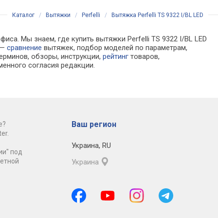
Каталог
/
Вытяжки
/
Perfelli
/
Вытяжка Perfelli TS 9322 I/BL LED
са. Мы знаем, где купить вытяжки Perfelli TS 9322 I/BL LED
 —
сравнение
вытяжек, подбор моделей по параметрам,
ерминов, обзоры, инструкции,
рейтинг
товаров,
менного согласия редакции.
Ваш регион
е?
er.
Украина
,
RU
ии" под
ретной
Украина