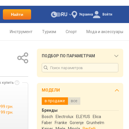
RU
Найти
Украина
Войти
о
Инструмент
Туризм
Спорт
Мода и аксессуары
ПОДБОР ПО ПАРАМЕТРАМ
к купить
МОДЕЛИ
в продаже
все
999 грн.
Бренды
199 грн.
Bosch
Electrolux
ELEYUS
Elica
Faber
Franke
Gorenje
Grunhelm
Kaiser
Miele
Minola
Perfelli