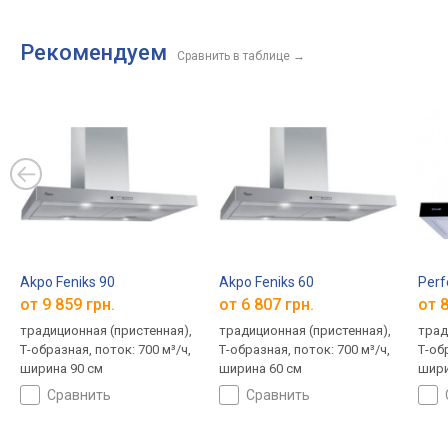
Рекомендуем
Сравнить в таблице
→
Akpo Feniks 90
Akpo Feniks 60
Perf
от 9 859 грн.
от 6 807 грн.
от 8
традиционная (пристенная),
традиционная (пристенная),
трад
Т-образная, поток: 700 м³/ч,
Т-образная, поток: 700 м³/ч,
Т-об
ширина 90 см
ширина 60 см
шири
сравнить
сравнить