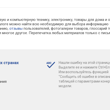
ую и компьютерную технику, электронику, товары для дома и офи
каталоге можно найти всю необходимую для выбора информацию
ванию,
отзывы
пользователей, фотогалереи товаров, глоссарий т
 многое другое. Перепечатка любых материалов только с пись
х странах
Нашли ошибку на этой страниц
Выделите ее и нажмите Ctrl+Ent
Или воспользуйтесь функцией
"Сообщить об ошибке в описан
ания
таблицей с параметрами конк
модели.