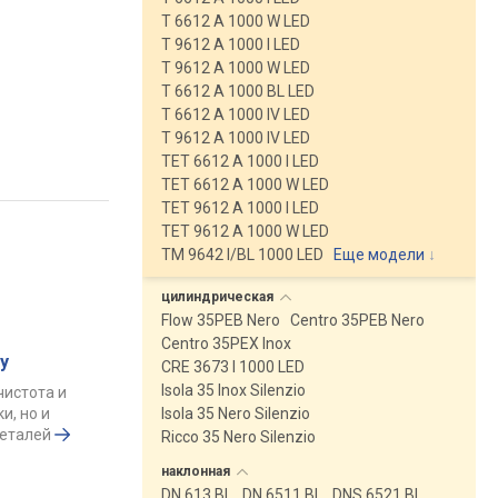
T 6612 A 1000 W LED
T 9612 A 1000 I LED
T 9612 A 1000 W LED
T 6612 A 1000 BL LED
T 6612 A 1000 IV LED
T 9612 A 1000 IV LED
TET 6612 A 1000 I LED
TET 6612 A 1000 W LED
TET 9612 A 1000 I LED
TET 9612 A 1000 W LED
TM 9642 I/BL 1000 LED
Еще модели
↓
цилиндрическая
Flow 35PEB Nero
Centro 35PEB Nero
Centro 35PEX Inox
у
CRE 3673 I 1000 LED
Isola 35 Inox Silenzio
чистота и
и, но и
Isola 35 Nero Silenzio
деталей
Ricco 35 Nero Silenzio
наклонная
DN 613 BL
DN 6511 BL
DNS 6521 BL