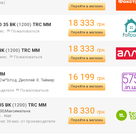
ев)
Перейти в магазин
18 333
грн.
O 35 BK
(1200)
TRC MM
ес.
Пожаловаться
Перейти в магазин
18 333
грн.
 BK
(1200)
TRC MM
 мес.
Пожаловаться
Перейти в магазин
MM
16 199
грн.
 м^3/год. Дисплей: Є. Таймер:
Перейти в магазин
одителя
Пожаловаться
35 BK
(1200)
TRC MM
18 330
1200;Максимальн
а
грн.
е
... еще
Перейти в магазин
ия: 36 мес. от производителя