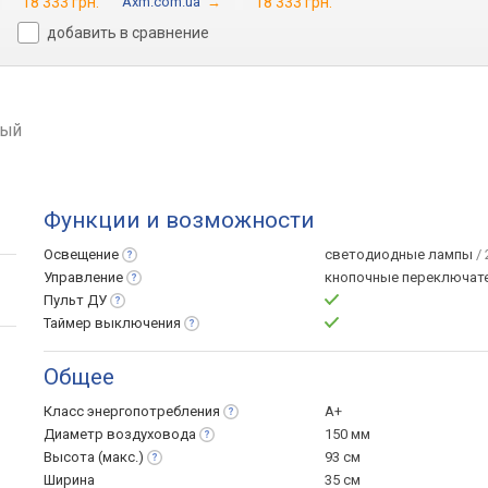
18 333 грн.
Axm.com.ua
→
18 333 грн.
добавить в сравнение
ный
Функции и возможности
Освещение
светодиодные лампы
/ 
Управление
кнопочные переключат
Пульт
ДУ
Таймер
выключения
Общее
Класс
энергопотребления
A+
Диаметр
воздуховода
150 мм
Высота
(макс.)
93 см
Ширина
35 см