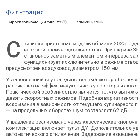
Фильтрация
Жироулавливающий
фильтр
алюминиевый
С
тильная пристенная модель образца 2025 года выпуска, выделяющаяся цилиндрическим форм-фактором и
высокой производительностью. При ширине 35
становясь заметным элементом интерьера за 
функционирует исключительно в режиме отвода
предусмотрен воздуховод диаметром 150 мм.
Установленный внутри единственный мотор обеспечив
рассчитано на эффективную очистку просторных кухо
Практической особенностью является то, что вытяжк
девять скоростных режимов. Подобная вариативност
всасывания в зависимости от текущего кулинарного п
— на предельных оборотах шум составляет 62 дБ.
Управление реализовано через классические кнопочн
комплектация включает пульт ДУ. Дополнительное уд
автоматического отключения. Задержание взвешенны