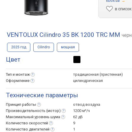
Itbox.ua
→
в список
VENTOLUX Cilindro 35 BK 1200 TRC MM
чер
2025 год
Cilindro
мощная
Цвет
Тип и
монтаж
традиционная (пристенная)
Оформление
цилиндрическая
Технические параметры
Принцип
работы
отвод воздуха
Производительность
(мотор)
1200 м³/ч
Максимальный уровень
шума
62 дБ
Количество
скоростей
9
Количество
двигателей
1