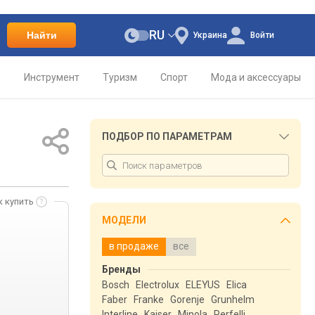
RU
Найти
Украина
Войти
о
Инструмент
Туризм
Спорт
Мода и аксессуары
ПОДБОР ПО ПАРАМЕТРАМ
к купить
МОДЕЛИ
в продаже
все
Бренды
Bosch
Electrolux
ELEYUS
Elica
Faber
Franke
Gorenje
Grunhelm
Interline
Kaiser
Minola
Perfelli