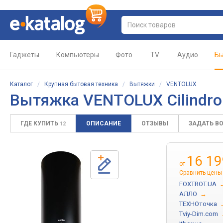
Гаджеты
Компьютеры
Фото
TV
Аудио
Бы
Каталог
/
Крупная бытовая техника
/
Вытяжки
/
VENTOLUX
Вытяжка
VENTOLUX Cilindr
ГДЕ КУПИТЬ
ОПИСАНИЕ
ОТЗЫВЫ
ЗАДАТЬ В
12
16 19
от
Сравнить цены
FOXTROT.UA
АЛЛО
→
ТЕХНОточка
Tviy-Dim.com