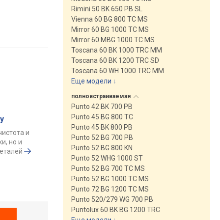
Rimini 50 BK 650 PB SL
Vienna 60 BG 800 TC MS
Mirror 60 BG 1000 TC MS
Mirror 60 MBG 1000 TC MS
Toscana 60 BK 1000 TRC MM
Toscana 60 BK 1200 TRC SD
Toscana 60 WH 1000 TRC MM
Еще модели
↓
полновстраиваемая
Punto 42 BK 700 PB
Punto 45 BG 800 TC
у
Punto 45 BK 800 PB
чистота и
Punto 52 BG 700 PB
и, но и
Punto 52 BG 800 KN
деталей
Punto 52 WHG 1000 ST
Punto 52 BG 700 TC MS
Punto 52 BG 1000 TC MS
Punto 72 BG 1200 TC MS
Punto 520/279 WG 700 PB
Puntolux 60 BK BG 1200 TRC