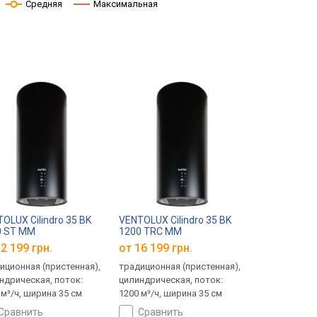
Средняя
Максимальная
OLUX Cilindro 35 BK
VENTOLUX Cilindro 35 BK
0 ST MM
1200 TRC MM
2 199 грн.
от 16 199 грн.
иционная (пристенная),
традиционная (пристенная),
ндрическая, поток:
цилиндрическая, поток:
 м³/ч, ширина 35 см
1200 м³/ч, ширина 35 см
сравнить
сравнить