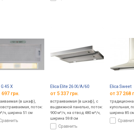
 G 45 X
Elica Elite 26 IX/A/60
Elica Sweet
 697 грн.
от 5 337 грн.
от 37 268 
аиваемая (в шкаф),
встраиваемая (в шкаф), с
традиционная
овстраиваемая, поток:
выдвижной панелью, поток:
купольная, по
м³/ч, ширина 51 см
900 м³/ч, на отвод 480 м³/ч,
ширина 85 с
ширина 59.8 см
сравнить
сравни
сравнить