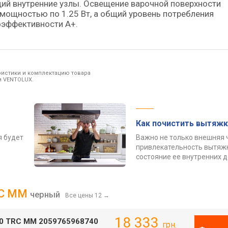
 внутренние узлы. Освещение варочной поверхности
мощностью по 1.25 Вт, а общий уровень потребления
оэффективности A+.
ристики и комплектацию товара
и VENTOLUX.
Как почистить вытяжк
я будет
Важно не только внешняя 
привлекательность вытяжк
состояние ее внутренних 
TRC MM
черный
Все цены 12
→
18 333
00 TRC MM 2059765968740
грн.