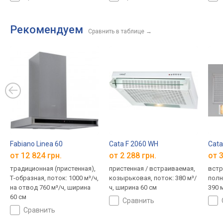
Рекомендуем
Сравнить в таблице
→
Fabiano Linea 60
Cata F 2060 WH
Cata
от 12 824 грн.
от 2 288 грн.
от 3
традиционная (пристенная),
пристенная / встраиваемая,
встр
Т-образная, поток: 1000 м³/ч,
козырьковая, поток: 380 м³/
полн
на отвод 760 м³/ч, ширина
ч, ширина 60 см
390 
60 см
сравнить
сравнить