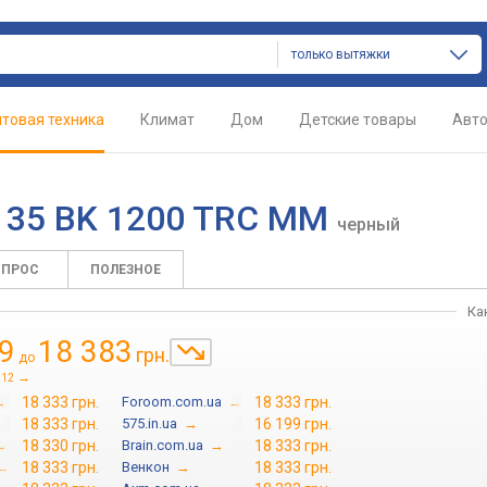
только вытяжки
товая техника
Климат
Дом
Детские товары
Авт
o 35 BK 1200 TRC MM
черный
ОПРОС
ПОЛЕЗНОЕ
Ка
9
18 383
грн.
до
→
12
→
18 333 грн.
Foroom.com.ua
→
18 333 грн.
18 333 грн.
575.in.ua
→
16 199 грн.
→
18 330 грн.
Brain.com.ua
→
18 333 грн.
→
18 333 грн.
Венкон
→
18 333 грн.