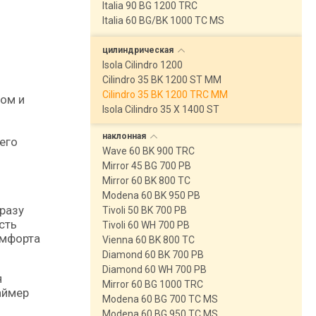
Italia 90 BG 1200 TRC
Italia 60 BG/BK 1000 TC MS
цилиндрическая
Isola Cilindro 1200
Cilindro 35 BK 1200 ST MM
Cilindro 35 BK 1200 TRC MM
Isola Cilindro 35 X 1400 ST
наклонная
его
Wave 60 BK 900 TRC
Mirror 45 BG 700 PB
Mirror 60 BK 800 TC
Modena 60 BK 950 PB
разу
Tivoli 50 BK 700 PB
сть
Tivoli 60 WH 700 PB
омфорта
Vienna 60 BK 800 TC
Diamond 60 BK 700 PB
Diamond 60 WH 700 PB
я
Mirror 60 BG 1000 TRC
аймер
Modena 60 BG 700 TC MS
Modena 60 BG 950 TC MS