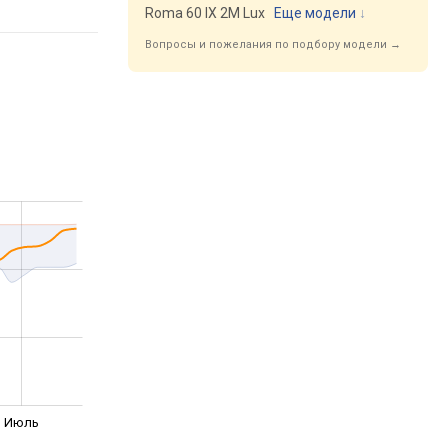
Roma 60 IX 2M Lux
Еще модели
↓
Вопросы и пожелания по подбору модели →
Июль