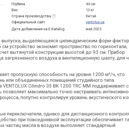
Глубина
44 см
Вес
13 кг
Страна
производства
Китай
Официальный сайт
ventolux.ua
Дата добавления на E-Katalog
май 2025
 см устройство экономит пространство по горизонтали,
счет вытянутой конструкции высотой до 93 см. Прибор
 загрязненного воздуха в вентиляционную шахту, для ч
ает пропускную способность на уровне 1200 м³/ч, что
нь или объединенных помещений студийного типа.
а VENTOLUX Cilindro 35 BK 1200 TRC MM поддерживает с
ь позволяет максимально точно настраивать интенсивно
роцесса, попутно контролируя уровень акустического к
ые переключатели, однако для дистанционного контрол
обство при повседневной эксплуатации обеспечивает т
х частиц масла в воздухе выполняет стандартный