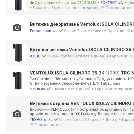
Официальный партнер VENTOLUX
FOXTROT.UA
(Ки
Гарантия: 36 мес. от производителя
Пожаловаться
Витяжка декоративна Ventolux ISOLA CILINDR
Foroom.com.ua
С нами 7 лет
(Киев)
Гарантия: 12 м
Кухонна витяжка Ventolux ISOLA CILINDRO 35
АЛЛО
С нами более 10-ти лет
(Киев)
Гарантия: 36
VENTOLUX ISOLA CILINDRO 35 BK
(1200)
TRC 
Тип Острівна. Тип монтажу Стельові Продуктивність 1200
Є. Тип керування Сенсорне+пульт Д/У. Габа
... еще
575.in.ua
С нами 6 лет
(Киев)
Гарантия: от произв
Витяжка острівна VENTOLUX ISOLA CILINDRO 
Виробник - VENTOLUX;Тип - острівна;Продук
тивність - 
продуктивність - понад 1001 м3/год ;Тип управління - ел
ТЕХНОточка
С нами более 10-ти лет
(Киев)
Гарант
Пожаловаться