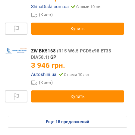
ShinaDiski.com.ua
С нами 10 лет
(Киев)
Купить
ZW BK5168
(R15 W6.5 PCD5x98 ET35
DIA58.1)
GP
3 946 грн.
Autoshini.ua
С нами 10 лет
(Киев)
Купить
eще
15
предложений