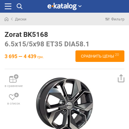
Диски
Фильтр
Искали
раньше
Zorat BK5168
6.5x15/5x98 ET35 DIA58.1
20
3 695 — 4 439
СРАВНИТЬ ЦЕНЫ
грн.
в сравнение
в список