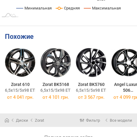
Минимальная
Средняя
Максимальная
Похожие
Zorat 610
Zorat BK5168
Zorat BK5760
Angel Luxu
6,5x15/5x98 ET30 DIA58
6,5x15/5x98 ET38 DIA58,1
6,5x15/5x98 ET35 DIA58,1
506
6,5x15/5x98 
от
4 041 грн.
от
4 101 грн.
от
3 567 грн.
от
4 099 гр
Диски
Zorat
Фильтр
Все модели