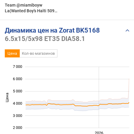
Team @miamiboyw
La(Wanted Boy's Haïti 509)
x Meteo Online x Tikawo x
Dimilom #Krey Zorat
Динамика цен на Zorat BK5168
6.5x15/5x98 ET35 DIA58.1
Цена
Кол-во магазинов
7 000
 000
 000
0
6 000
5 000
Цена
2 000
4 000
3 000
2 000
2024
2025
2028
2026
L