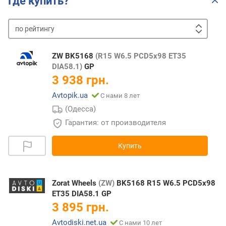
Где купить?
по
рейтингу
от
дешевых
к
ZW BK5168
(R15 W6.5 PCD5x98 ET35
дорогим
от
DIA58.1)
GP
дорогих
3 938 грн.
к
Avtopik.ua
С нами 8 лет
дешевым
(Одесса)
Гарантия: от производителя
Купить
Zorat Wheels
(ZW)
BK5168 R15 W6.5 PCD5x98
ET35 DIA58.1 GP
3 895 грн.
Avtodiski.net.ua
С нами 10 лет