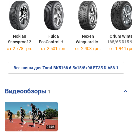
Nokian
Fulda
Nexen
Orium Wint
Snowproof 2
EcoControl HP2
Winguard Ice
185/65 R15 
195/65 R15 91T
195/65 R15 91H
195/65 R15 91Q
от
2 778 грн.
от
2 501 грн.
от
2 403 грн.
от
1 944 гр
Все шины для Zorat BK5168 6.5x15/5x98 ET35 DIA58.1
Видеообзоры
1