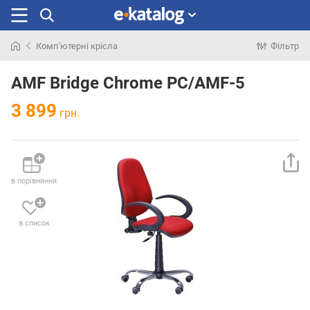
Комп'ютерні крісла
Фільтр
Шукали
раніше
AMF Bridge Chrome PC/AMF-5
3 899
грн.
в порівняння
в список