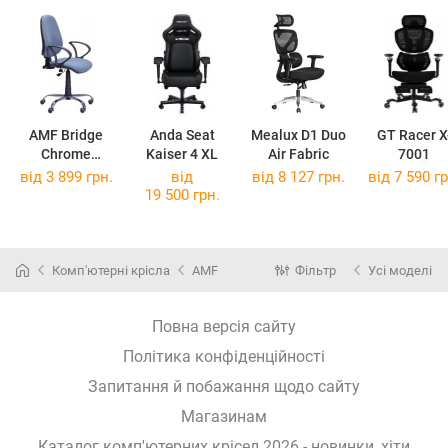
AMF Bridge
Anda Seat
Mealux D1 Duo
GT Racer X
Chrome
Kaiser 4 XL
Air Fabric
7001
PC/AMF-4
від 3 899 грн.
від
від 8 127 грн.
від 7 590 гр
19 500 грн.
Комп'ютерні крісла
AMF
Фільтр
Усі моделі
Повна версія сайту
Політика конфіденційності
Запитання й побажання щодо сайту
Магазинам
Каталог комп'ютерних крісел 2026 - новинки, хіти