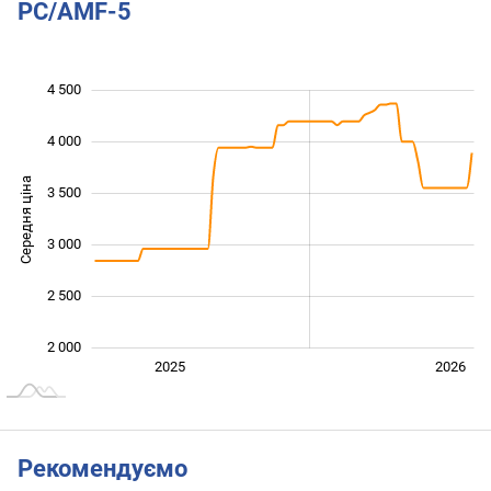
PC/AMF-5
4 500
 000
 500
 000
 500
4 000
Середня ціна
3 500
2 000
3 000
2 500
2 000
Січ. 2025
Лип.
2027
2025
2026
L
Рекомендуємо