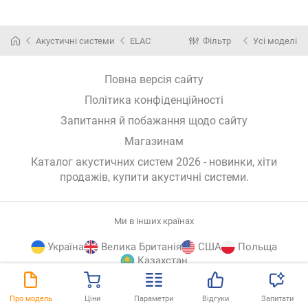
Акустичні системи
ELAC
Фільтр
Усі моделі
Повна версія сайту
Політика конфіденційності
Запитання й побажання щодо сайту
Магазинам
Каталог акустичних систем 2026 - новинки, хіти
продажів,
купити акустичні системи
.
Ми в інших країнах
Україна
Велика Британія
США
Польща
Казахстан
E-
© E-Katalog, 2026
ВГОРУ
Про модель
Ціни
Параметри
Відгуки
Запитати
Katalog