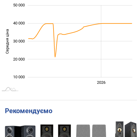
 000
 000
 000
 000
 000
0
50 000
40 000
Середня ціна
30 000
10 000
20 000
10 000
2024
2025
2028
2026
L
Рекомендуємо