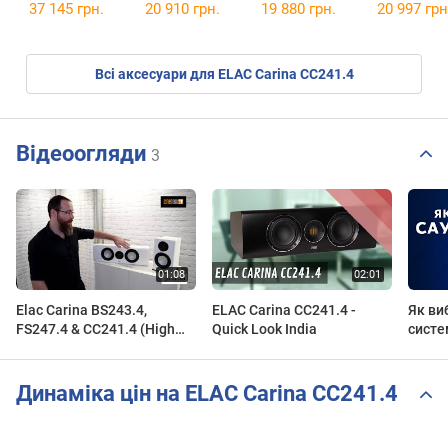
37 145 грн.
20 910 грн.
19 880 грн.
20 997 грн
Всі аксесуари для ELAC Carina CC241.4
Відеоогляди
3
Elac Carina BS243.4,
ELAC Carina CC241.4 -
Як ви
FS247.4 & CC241.4 (High
Quick Look India
систе
End 2019)
Динаміка цін на ELAC Carina CC241.4