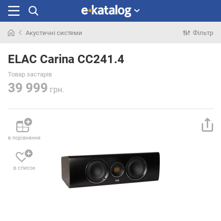
Акустичні системи
Фільтр
Шукали
раніше
ELAC Carina CC241.4
Товар застарів
39 999
грн.
в порівняння
в список