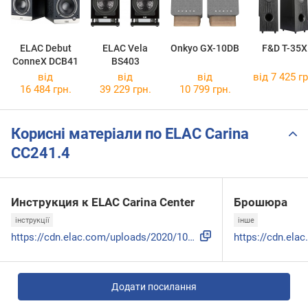
ELAC Debut
ELAC Vela
Onkyo GX-10DB
F&D T-35X
ConneX DCB41
BS403
від
від
від
від 7 425 гр
16 484 грн.
39 229 грн.
10 799 грн.
Корисні матеріали по ELAC Carina
CC241.4
Инструкция к ELAC Carina Center
Брошюра
інструкції
інше
https://cdn.elac.com/uploads/2020/10/29095253/CARINA-Family...
Додати посилання