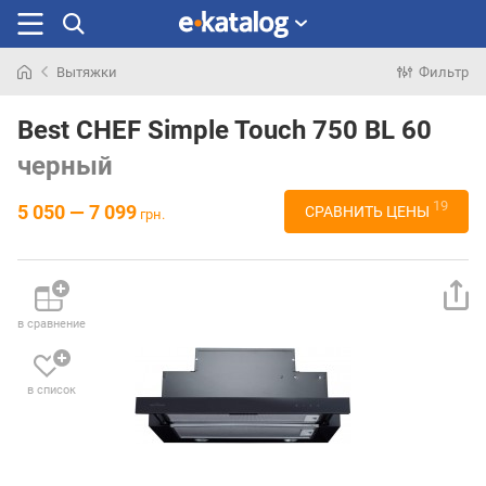
Вытяжки
Фильтр
Искали
раньше
Best CHEF Simple Touch 750 BL 60
черный
19
5 050 — 7 099
СРАВНИТЬ ЦЕНЫ
грн.
в сравнение
в список