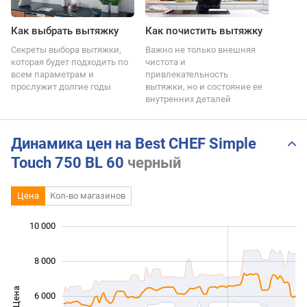
Как выбрать вытяжку
Как почистить вытяжку
Секреты выбора вытяжки,
Важно не только внешняя
которая будет подходить по
чистота и
всем параметрам и
привлекательность
прослужит долгие годы
вытяжки, но и состояние ее
внутренних деталей
Динамика цен на Best CHEF Simple
Touch 750 BL 60
черный
Цена
Кол-во магазинов
10 000
 000
 000
 000
 000
 000
 000
0
8 000
Цена
6 000
10 000