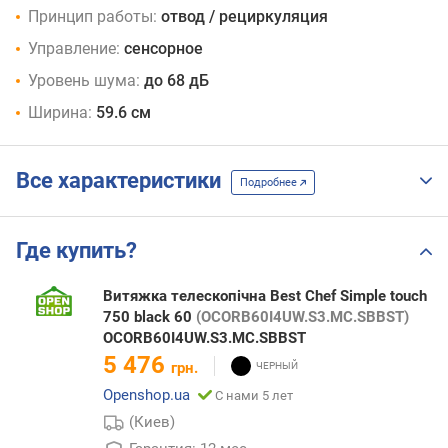
Принцип работы:
отвод / рециркуляция
Управление:
сенсорное
Уровень шума:
до 68 дБ
Ширина:
59.6 см
Все характеристики
Подробнее
Где купить?
Витяжка телескопічна Best Chef Simple touch
750 black 60
(OCORB60I4UW.S3.MC.SBBST)
OCORB60I4UW.S3.MC.SBBST
5 476
грн.
Openshop.ua
С нами 5 лет
(Киев)