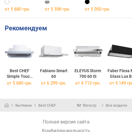
от 5 680 грн.
от 5 598 грн.
от 5 050 грн.
Рекомендуем
Best CHEF
Fabiano Smart
ELEYUS Storm
Faber Flexa
Simple Touch
60
700 60 IS
Glass Lux 
750 WH 60
A60
от 5 680 грн.
от 6 299 грн.
от 4 713 грн.
от 5 149 гр
Вытяжки
Best CHEF
Фильтр
Все модели
Полная версия сайта
Конфиденциальность