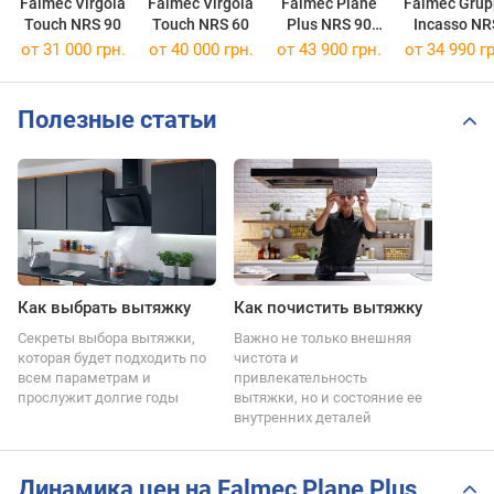
Falmec Virgola
Falmec Virgola
Falmec Plane
Falmec Grup
Touch NRS 90
Touch NRS 60
Plus NRS 90
Incasso NR
Wall
50/800
от 31 000 грн.
от 40 000 грн.
от 43 900 грн.
от 34 990 гр
Полезные статьи
Как выбрать вытяжку
Как почистить вытяжку
Секреты выбора вытяжки,
Важно не только внешняя
которая будет подходить по
чистота и
всем параметрам и
привлекательность
прослужит долгие годы
вытяжки, но и состояние ее
внутренних деталей
Динамика цен на Falmec Plane Plus