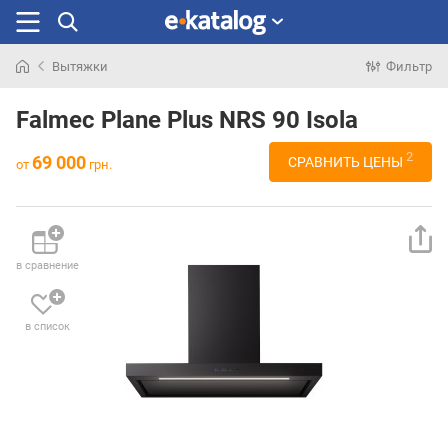
Вытяжки
Фильтр
Искали
раньше
Falmec Plane Plus NRS 90 Isola
2
69 000
СРАВНИТЬ ЦЕНЫ
от
грн.
в сравнение
в список