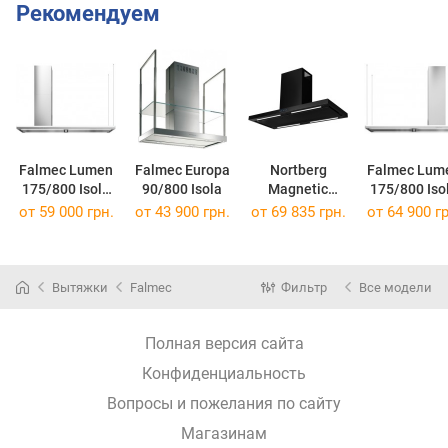
Рекомендуем
Falmec Lumen
Falmec Europa
Nortberg
Falmec Lum
175/800 Isola
90/800 Isola
Magnetic
175/800 Iso
SX
Island 120
DX
от 59 000 грн.
от 43 900 грн.
от 69 835 грн.
от 64 900 гр
Вытяжки
Falmec
Фильтр
Все модели
Полная версия сайта
Конфиденциальность
Вопросы и пожелания по сайту
Магазинам