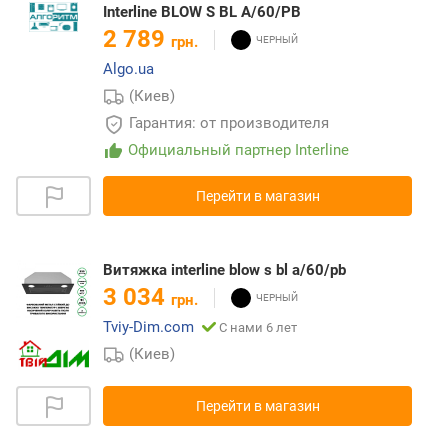
Interline BLOW S BL A/60/PB
2 789
грн.
Algo.ua
(Киев)
Гарантия: от производителя
Официальный партнер Interline
Перейти в магазин
Витяжка interline blow s bl a/60/pb
3 034
грн.
Tviy-Dim.com
С нами 6 лет
(Киев)
Перейти в магазин