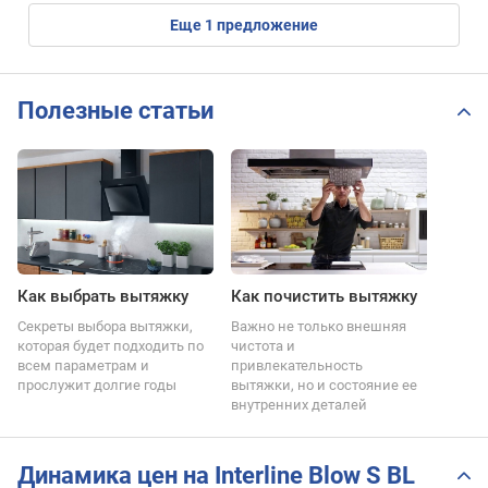
eще
1
предложение
Полезные статьи
Как выбрать вытяжку
Как почистить вытяжку
Секреты выбора вытяжки,
Важно не только внешняя
которая будет подходить по
чистота и
всем параметрам и
привлекательность
прослужит долгие годы
вытяжки, но и состояние ее
внутренних деталей
Динамика цен на Interline Blow S BL