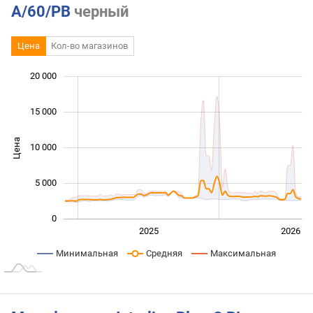
A/60/PB
черный
Цена
Кол-во магазинов
20 000
 000
 000
 000
15 000
Цена
10 000
10 000
5 000
0
2024
2027
2025
2026
L
Минимальная
Средняя
Максимальная