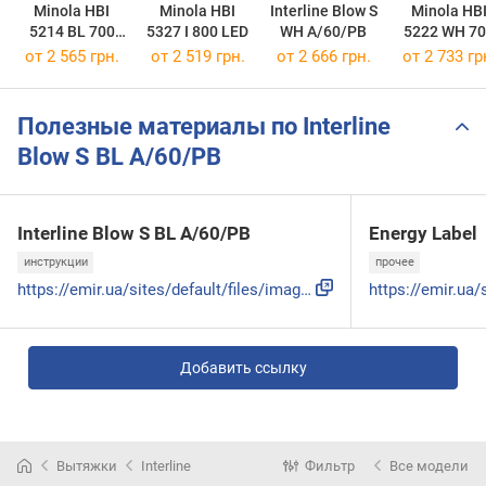
Minola HBI
Minola HBI
Interline Blow S
Minola HB
5214 BL 700
5327 I 800 LED
WH A/60/PB
5222 WH 7
LED
LED
от 2 565 грн.
от 2 519 грн.
от 2 666 грн.
от 2 733 гр
Полезные материалы по Interline
Blow S BL A/60/PB
Interline Blow S BL A/60/PB
Energy Label
инструкции
прочее
https://emir.ua/sites/default/files/images-1c/instruction/1...
Добавить ссылку
Вытяжки
Interline
Фильтр
Все модели