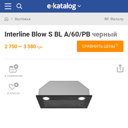
Вытяжки
Фильтр
Искали
раньше
Interline Blow S BL A/60/PB
черный
6
2 750 — 3 580
СРАВНИТЬ ЦЕНЫ
грн.
в сравнение
в список