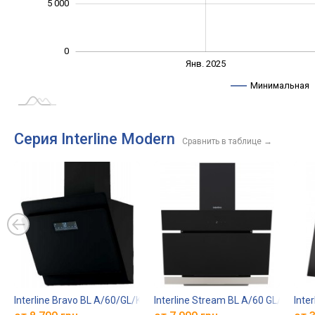
5 000
0
Янв. 2027
Июль
Янв. 2025
L
Минимальная
Серия Interline Modern
Сравнить в таблице
→
Interline Bravo BL A/60/GL/K
Interline Stream BL A/60 GL/M
Inte