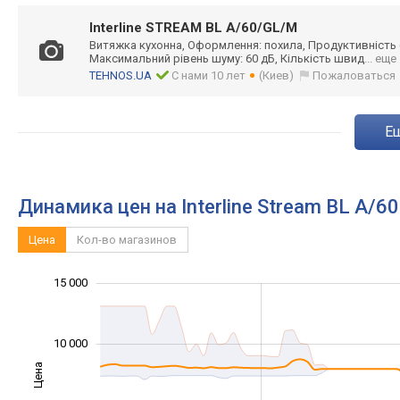
Interline STREAM BL A/60/GL/M
Витяжка кухонна, Оформлення: похила, Продуктивність (
Максимальний рівень шуму: 60 дБ, Кількість швид
... еще
TEHNOS.UA
С нами 10 лет
(Киев)
Пожаловаться
Динамика цен на Interline Stream BL A/
Цена
Кол-во магазинов
-10 000
25 000
20 000
-4 000
-2 000
-5 000
2 000
4 000
15 000
10 000
Цена
10 000