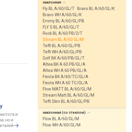
наклонная
Fly BL A/60/GL/T
Bravo BL A/60/GL/K
Bravo WH A/60/GL/K
Emmy BL A/60/GL/PB
FLY S BL A/60/GL/T
Rock BL A/60 PB/2/T
Stream BL A/60 GL/M
Teffi BL A/60/GL/PB
Teffi WH A/60/GL/PB
Golf BK A/60/PB/GL/T
Altea BK A 60 PB/GL/A
Altea WH A 60 PB/GL/A
Fiesta BK A/60/TC/GL/A
Fiesta WH A 60 TC/GL/A
Flow MATT BL A/60/GL/M
Stream Matt BL A/60/GL/M
Teffi Slim BL A/60/GL/PB
у
наклонная (со
стеклом)
чистота и
Flow BL A/60/GL/M
и, но и
Flow WH A/60/GL/M
деталей