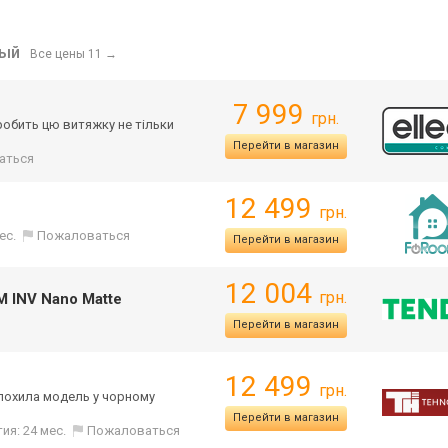
ный
Все цены 11
→
7 999
грн.
робить цю витяжку не тільки
Перейти в магазин
аться
12 499
грн.
ес.
Пожаловаться
Перейти в магазин
12 004
грн.
M INV Nano Matte
я
Перейти в магазин
12 499
грн.
 похила модель у чорному
Перейти в магазин
ия: 24 мес.
Пожаловаться