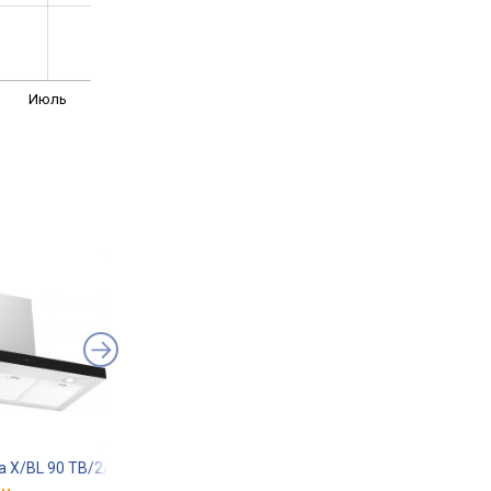
Июль
ba X/BL 90 TB/2/T
Interline Smart BK A/60/T
Interline Bravo WH 