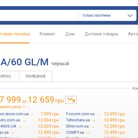
только вытяжки
товая техника
Климат
Дом
Детские товары
Авт
L A/60 GL/M
черный
ОПРОС
ПОЛЕЗНОЕ
Ка
7 999
12 659
грн.
до
авнить цены
→
11
leci-store.com.ua
→
7 999 грн.
Foroom.com.ua
→
12 499 грн.
ndo.com.ua
→
12 004 грн.
Tehnohata.ua
→
12 499 грн.
HNOS.UA
→
12 659 грн.
Elmir.com.ua
→
12 299 грн.
go.ua
→
12 499 грн.
COMFY.ua
→
12 499 грн.