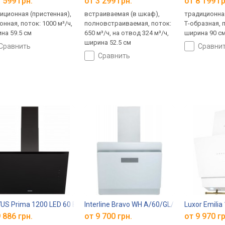
 599 грн.
от 3 299 грн.
от 8 199 гр
иционная (пристенная),
встраиваемая (в шкаф),
традиционная
онная, поток: 1000 м³/ч,
полновстраиваемая, поток:
Т-образная, п
на 59.5 см
650 м³/ч, на отвод 324 м³/ч,
ширина 90 с
ширина 52.5 см
сравнить
сравни
сравнить
US Prima 1200 LED 60 BL
Interline Bravo WH A/60/GL/K
Luxor Emili
 886 грн.
от 9 700 грн.
от 9 970 гр