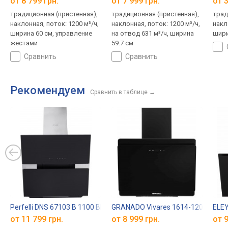
от 8 799 грн.
от 7 999 грн.
от 3
традиционная (пристенная),
традиционная (пристенная),
трад
наклонная, поток: 1200 м³/ч,
наклонная, поток: 1200 м³/ч,
накл
ширина 60 см, управление
на отвод 631 м³/ч, ширина
шири
жестами
59.7 см
сравнить
сравнить
Рекомендуем
Сравнить в таблице
→
Perfelli DNS 67103 B 1100 BL LED Strip
GRANADO Vivares 1614-1200 Glass
ELEY
от 11 799 грн.
от 8 999 грн.
от 9