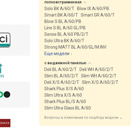
полновстраиваемая
Solo BK A/60/T
Blow IX A/60/PB
Smart BK A/60/T
Smart GR A/60/T
Blow S BL A/60/PB
Line S BL A/60 GL/PB
Sense BL A/60 PB/2/T
Solo Ultra BK A/60/T
Strong MATT BL A/60/GL/M INV
Еще модели
↓
с выдвижной
панелью
Deli BL A/60/2/T
Deli WH A/60/2/T
Slim BL A/60/2/T
Slim WH A/60/2/T
Deli X/S A/60/2/T
Slim X/S A/60/2/T
Shark Plus X/S A/60
Slim Ultra X/S A/60
Shark Plus BL/S A/60
Slim Ultra Glass BL A/60
Вопросы и пожелания по подбору модели →