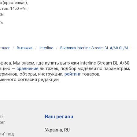
 (пристенная),
традиционная (пристенная),
традиционная (прист
ток: 1450 м³/ч,
наклонная, поток: 1150 м³/ч,
наклонная, поток: 120
см
ширина 60 см
ширина 60 см
ть
сравнить
сравнить
талог
/
Вытяжки
/
Interline
/
Вытяжка Interline Stream BL A/60 GL/M
иса. Мы знаем, где купить вытяжки Interline Stream BL A/60
мацию —
сравнение
вытяжек, подбор моделей по параметрам,
ерминов, обзоры, инструкции,
рейтинг
товаров,
менного согласия редакции.
Ваш регион
е?
er.
Украина
,
RU
ии" под