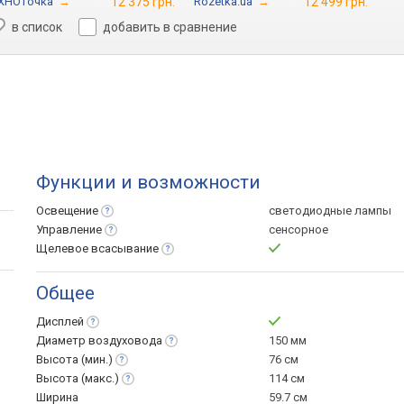
ХНОточка
→
12 375 грн.
Rozetka.ua
→
12 499 грн.
в список
добавить в сравнение
Функции и возможности
Освещение
светодиодные лампы
Управление
сенсорное
Щелевое
всасывание
Общее
Дисплей
Диаметр
воздуховода
150 мм
Высота
(мин.)
76 см
Высота
(макс.)
114 см
Ширина
59.7 см