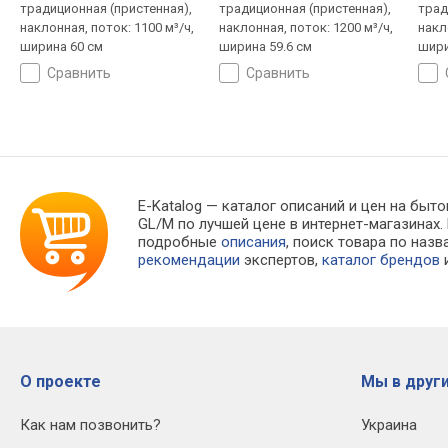
традиционная (пристенная),
традиционная (пристенная),
трад
наклонная, поток: 1100 м³/ч,
наклонная, поток: 1200 м³/ч,
накл
ширина 60 см
ширина 59.6 см
шири
сравнить
сравнить
E-Katalog
— каталог описаний и цен на бытов
GL/M по лучшей цене в интернет-магазина
подробные
описания
, поиск товара по наз
рекомендации
экспертов,
каталог брендов
и
О проекте
Мы в други
Как нам позвонить?
Украина