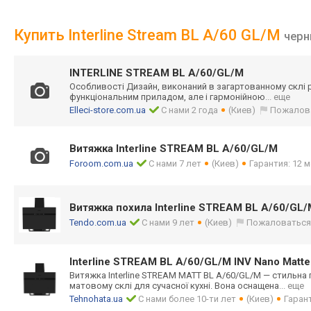
Купить Interline Stream BL A/60 GL/M
чер
INTERLINE STREAM BL A/60/GL/M
Особливості Дизайн, виконаний в загартованному склі 
функціональним приладом, але і гармонійною
... еще
Elleci-store.com.ua
С нами 2 года
(Киев)
Пожалов
Витяжка Interline STREAM BL A/60/GL/M
Foroom.com.ua
С нами 7 лет
(Киев)
Гарантия: 12 м
Витяжка похила Interline STREAM BL A/60/GL/
Tendo.com.ua
С нами 9 лет
(Киев)
Пожаловатьс
Interline STREAM BL A/60/GL/M INV Nano Matte
Витяжка Interline STREAM MATT BL A/60/GL/M — стильна
матовому склі для сучасної кухні. Вона оснащена
... еще
Tehnohata.ua
С нами более 10-ти лет
(Киев)
Гарант