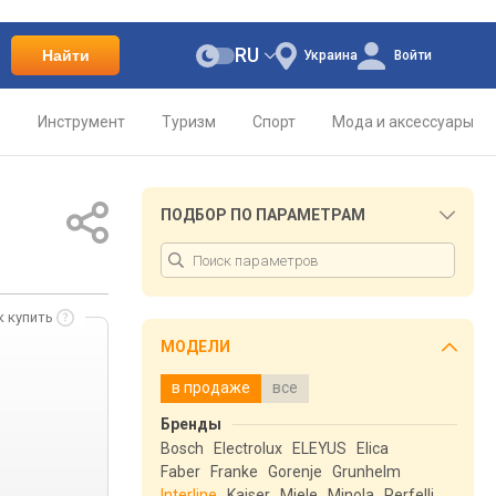
RU
Найти
Украина
Войти
о
Инструмент
Туризм
Спорт
Мода и аксессуары
ПОДБОР ПО ПАРАМЕТРАМ
к купить
МОДЕЛИ
в продаже
все
Бренды
Bosch
Electrolux
ELEYUS
Elica
Faber
Franke
Gorenje
Grunhelm
Interline
Kaiser
Miele
Minola
Perfelli