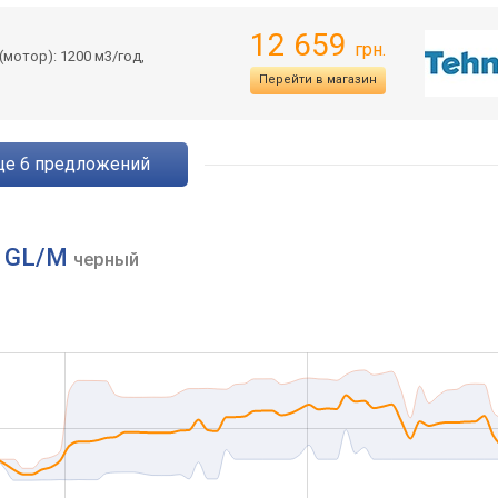
12 659
грн.
мотор): 1200 м3/год,
Перейти в магазин
eще
6
предложений
60 GL/M
черный