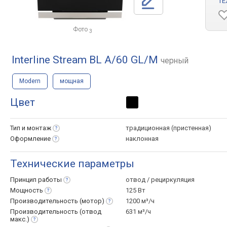
ТЕ
Фото
3
Interline Stream BL A/60 GL/M
черный
Modern
мощная
Цвет
Тип и
монтаж
традиционная (пристенная)
Оформление
наклонная
Технические параметры
Принцип
работы
отвод / рециркуляция
Мощность
125 Вт
Производительность
(мотор)
1200 м³/ч
Производительность (отвод
631 м³/ч
макс.)