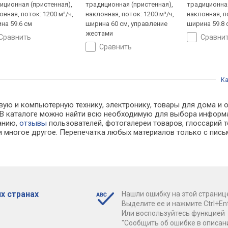
иционная (пристенная),
традиционная (пристенная),
традиционная
онная, поток: 1200 м³/ч,
наклонная, поток: 1200 м³/ч,
наклонная, по
на 59.6 см
ширина 60 см, управление
ширина 59.8 
жестами
сравнить
сравни
сравнить
Ка
ую и компьютерную технику, электронику, товары для дома и оф
х. В каталоге можно найти всю необходимую для выбора инфор
ванию,
отзывы
пользователей, фотогалереи товаров, глоссарий т
 многое другое. Перепечатка любых материалов только с пись
х странах
Нашли ошибку на этой страниц
Выделите ее и нажмите Ctrl+Ent
Или воспользуйтесь функцией
"Сообщить об ошибке в описан