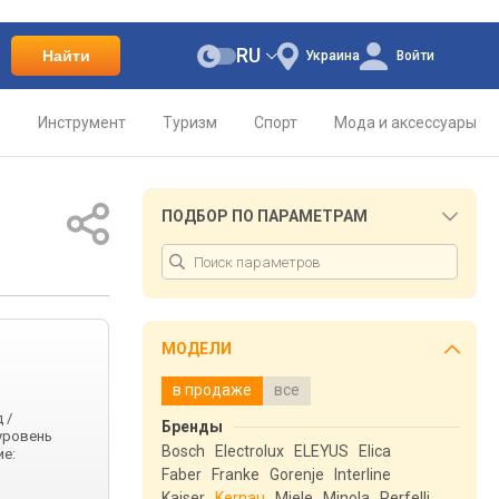
RU
Найти
Украина
Войти
о
Инструмент
Туризм
Спорт
Мода и аксессуары
ПОДБОР ПО ПАРАМЕТРАМ
МОДЕЛИ
в продаже
все
 /
Бренды
 уровень
Bosch
Electrolux
ELEYUS
Elica
ие:
Faber
Franke
Gorenje
Interline
Kaiser
Kernau
Miele
Minola
Perfelli