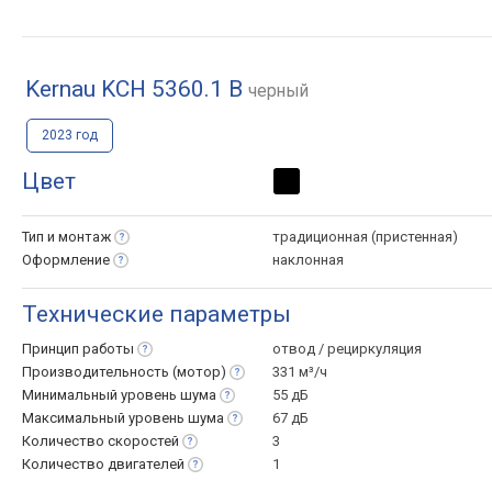
Kernau KCH 5360.1 B
черный
2023 год
Цвет
Тип и
монтаж
традиционная (пристенная)
Оформление
наклонная
Технические параметры
Принцип
работы
отвод / рециркуляция
Производительность
(мотор)
331 м³/ч
Минимальный уровень
шума
55 дБ
Максимальный уровень
шума
67 дБ
Количество
скоростей
3
Количество
двигателей
1