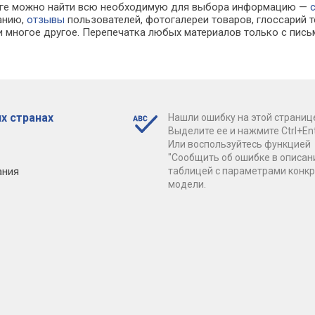
алоге можно найти всю необходимую для выбора информацию —
ванию,
отзывы
пользователей, фотогалереи товаров, глоссарий т
 многое другое. Перепечатка любых материалов только с пись
х странах
Нашли ошибку на этой страниц
Выделите ее и нажмите Ctrl+Ent
Или воспользуйтесь функцией
"Сообщить об ошибке в описан
ания
таблицей с параметрами конк
модели.