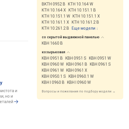
BKTH 0952 B
KTH 10.164 W
KTH 10.164 X
KTH 10.151.1 B
KTH 10.151.1 W
KTH 10.151.1 X
KTH 10.161.1 X
KTH 10.161.2 B
KTH 10.261.2 B
Еще модели
↓
со скрытой выдвижной
панелью
KBH 1660 B
козырьковая
KBH 0951 B
KBH 0951 S
KBH 0951 W
KBH 0960 W
KBH 0961 B
KBH 0961 S
KBH 0961 W
KBH 0961 X
KBH 0950.1 S
KBH 0960.1 W
KBH I 0960 B
KBH I 0960 W
у
чистота и
Вопросы и пожелания по подбору модели →
и, но и
деталей