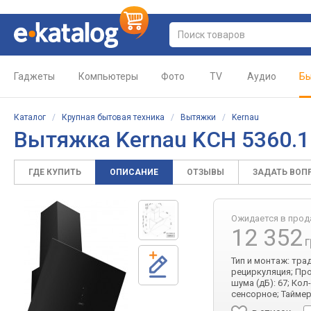
Гаджеты
Компьютеры
Фото
TV
Аудио
Бы
Каталог
/
Крупная бытовая техника
/
Вытяжки
/
Kernau
Вытяжка Kernau KCH 5360.1
ГДЕ КУПИТЬ
ОПИСАНИЕ
ОТЗЫВЫ
ЗАДАТЬ ВОП
Ожидается в про
12 352
г
Тип и монтаж: тра
рециркуляция; Про
шума (дБ): 67; Ко
сенсорное; Тайме