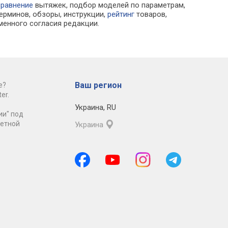
сравнение
вытяжек, подбор моделей по параметрам,
ерминов, обзоры, инструкции,
рейтинг
товаров,
менного согласия редакции.
Ваш регион
е?
er.
Украина
,
RU
ии" под
ретной
Украина