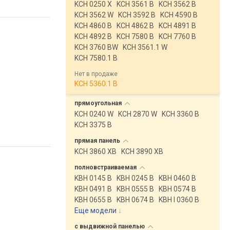
KCH 0250 X
KCH 3561 B
KCH 3562 B
KCH 3562 W
KCH 3592 B
KCH 4590 B
KCH 4860 B
KCH 4862 B
KCH 4891 B
KCH 4892 B
KCH 7580 B
KCH 7760 B
KCH 3760 BW
KCH 3561.1 W
KCH 7580.1 B
Нет в продаже
KCH 5360.1 B
прямоугольная
KCH 0240 W
KCH 2870 W
KCH 3360 B
KCH 3375 B
прямая
панель
KCH 3860 XB
KCH 3890 XB
полновстраиваемая
KBH 0145 B
KBH 0245 B
KBH 0460 B
KBH 0491 B
KBH 0555 B
KBH 0574 B
KBH 0655 B
KBH 0674 B
KBH I 0360 B
Еще модели
↓
с выдвижной
панелью