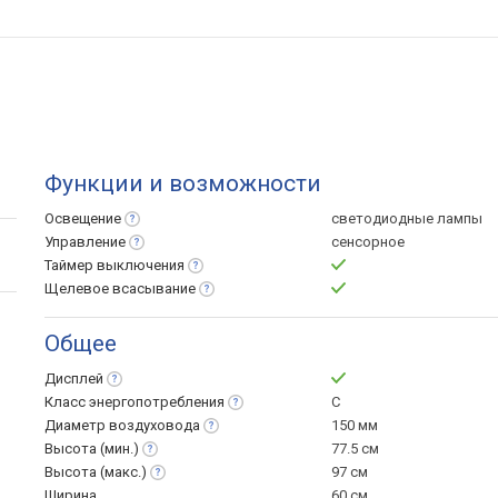
Функции и возможности
Освещение
светодиодные лампы
Управление
сенсорное
Таймер
выключения
Щелевое
всасывание
Общее
Дисплей
Класс
энергопотребления
C
Диаметр
воздуховода
150 мм
Высота
(мин.)
77.5 см
Высота
(макс.)
97 см
Ширина
60 см