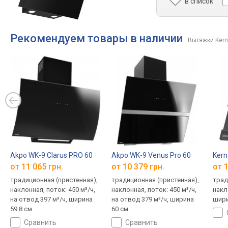
в список
Рекомендуем товары в наличии
Вытяжки Ker
Akpo WK-9 Clarus PRO 60
Akpo WK-9 Venus Pro 60
Kern
от 11 065 грн.
от 10 379 грн.
от 1
традиционная (пристенная),
традиционная (пристенная),
трад
наклонная, поток: 450 м³/ч,
наклонная, поток: 450 м³/ч,
накл
на отвод 397 м³/ч, ширина
на отвод 379 м³/ч, ширина
шири
59.8 см
60 см
сравнить
сравнить