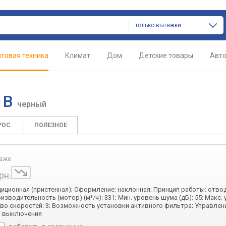
только вытяжки
товая техника
Климат
Дом
Детские товары
Авт
 B
черный
РОС
ПОЛЕЗНОЕ
даже
рн.
диционная (пристенная); Оформление: наклонная; Принцип работы: отвод
изводительность (мотор) (м³/ч): 331; Мин. уровень шума (дБ): 55; Макс.
л-во скоростей: 3; Возможность установки активного фильтра; Управлен
р выключения