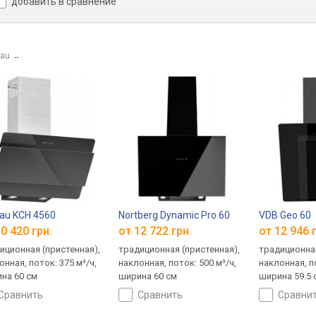
добавить в сравнение
nau
→
au KCH 4560
Nortberg Dynamic Pro 60
VDB Geo 60
0 420 грн.
от 12 722 грн.
от 12 946 
иционная (пристенная),
традиционная (пристенная),
традиционная
онная, поток: 375 м³/ч,
наклонная, поток: 500 м³/ч,
наклонная, по
на 60 см
ширина 60 см
ширина 59.5 
сравнить
сравнить
сравни