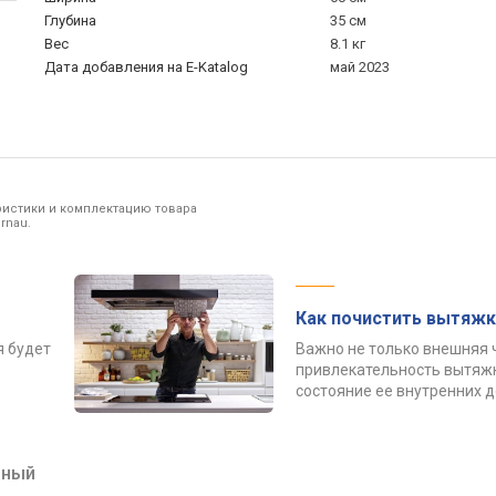
Глубина
35 см
Вес
8.1 кг
Дата добавления на E-Katalog
май 2023
ристики и комплектацию товара
rnau.
Как почистить вытяжк
я будет
Важно не только внешняя 
привлекательность вытяжк
состояние ее внутренних 
рный