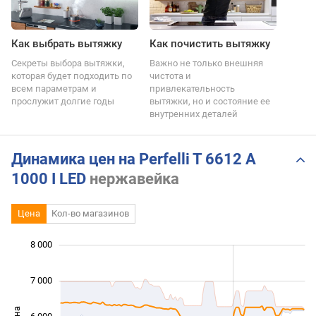
Как выбрать вытяжку
Как почистить вытяжку
Секреты выбора вытяжки,
Важно не только внешняя
которая будет подходить по
чистота и
всем параметрам и
привлекательность
прослужит долгие годы
вытяжки, но и состояние ее
внутренних деталей
Динамика цен на Perfelli T 6612 A
1000 I LED
нержавейка
Цена
Кол-во магазинов
 000
 500
 500
 500
 000
 000
8 000
7 000