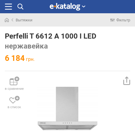
Вытяжки
Фильтр
Искали
раньше
Perfelli T 6612 A 1000 I LED
нержавейка
6 184
грн.
в сравнение
в список