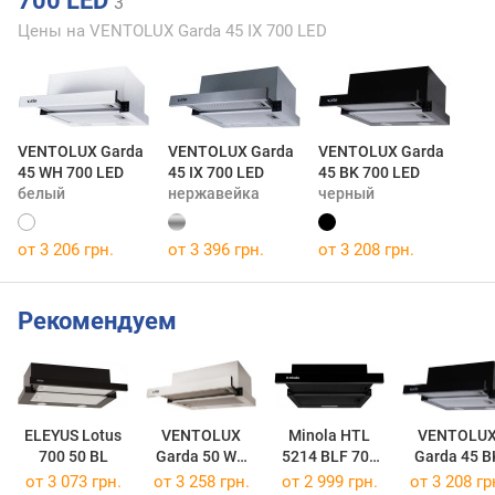
700 LED
3
Цены на VENTOLUX Garda 45 IX 700 LED
VENTOLUX Garda
VENTOLUX Garda
VENTOLUX Garda
45 WH 700 LED
45 IX 700 LED
45 BK 700 LED
белый
нержавейка
черный
от 3 206 грн.
от 3 396 грн.
от 3 208 грн.
Рекомендуем
ELEYUS Lotus
VENTOLUX
Minola HTL
VENTOLU
700 50 BL
Garda 50 WH
5214 BLF 700
Garda 45 B
700 LED
LED
700 LED
от 3 073 грн.
от 3 258 грн.
от 2 999 грн.
от 3 208 гр