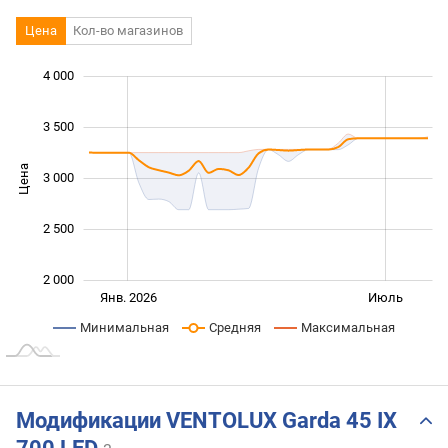
Цена
Кол-во магазинов
 800
 200
 400
 500
 500
 000
4 000
3 500
Цена
3 000
2 200
2 500
2 000
Янв. 2027
Июль
Окт.
Янв. 2026
Июль
L
Минимальная
Средняя
Максимальная
Модификации VENTOLUX Garda 45 IX