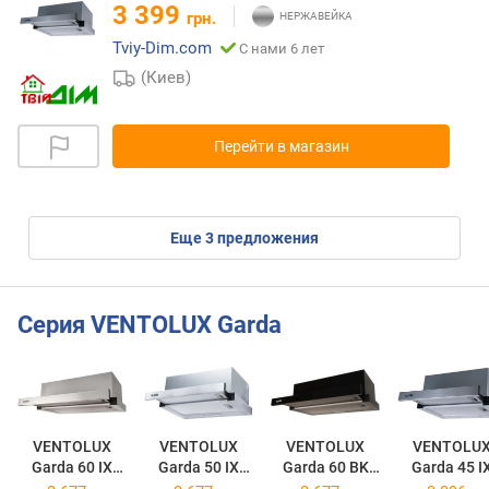
3 399
грн.
Tviy-Dim.com
С нами 6 лет
(Киев)
Перейти в магазин
eще
3
предложения
Серия VENTOLUX Garda
VENTOLUX
VENTOLUX
VENTOLUX
VENTOLU
Garda 60 IX
Garda 50 IX
Garda 60 BK
Garda 45 I
700 LED 2S
700 LED 2S
700 LED 2S
700 LED