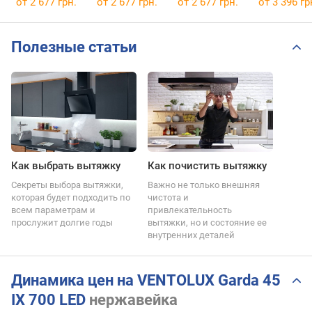
от 2 677 грн.
от 2 677 грн.
от 2 677 грн.
от 3 396 гр
Полезные статьи
Как выбрать вытяжку
Как почистить вытяжку
Секреты выбора вытяжки,
Важно не только внешняя
которая будет подходить по
чистота и
всем параметрам и
привлекательность
прослужит долгие годы
вытяжки, но и состояние ее
внутренних деталей
Динамика цен на VENTOLUX Garda 45
IX 700 LED
нержавейка