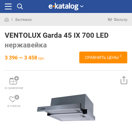
Вытяжки
Фильтр
Искали
раньше
VENTOLUX Garda 45 IX 700 LED
нержавейка
8
3 396 — 3 458
СРАВНИТЬ ЦЕНЫ
грн.
в сравнение
в список