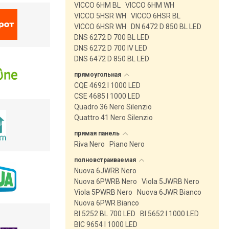
VICCO 6HM BL
VICCO 6HM WH
VICCO 5HSR WH
VICCO 6HSR BL
VICCO 6HSR WH
DN 6472 D 850 BL LED
DNS 6272 D 700 BL LED
DNS 6272 D 700 IV LED
DNS 6472 D 850 BL LED
прямоугольная
CQE 4692 I 1000 LED
CSE 4685 I 1000 LED
Quadro 36 Nero Silenzio
Quattro 41 Nero Silenzio
прямая
панель
Riva Nero
Piano Nero
полновстраиваемая
Nuova 6JWRB Nero
Nuova 6PWRB Nero
Viola 5JWRB Nero
Viola 5PWRB Nero
Nuova 6JWR Bianco
Nuova 6PWR Bianco
BI 5252 BL 700 LED
BI 5652 I 1000 LED
BIC 9654 I 1000 LED