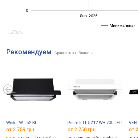
0
Янв. 2027
Июль
Янв. 2025
L
Минимальная
Рекомендуем
Сравнить в таблице
→
Weilor WT 52 BL
Perfelli TL 5212 WH 700 LED
VENT
от 2 759 грн.
от 2 750 грн.
от 2
встраиваемая (в шкаф), с
встраиваемая (в шкаф), с
встр