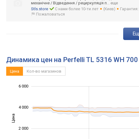
механічне / Відведення / рециркуляція п
... еще
Stls.store
С нами более 10-ти лет
(Киев)
Гарантия
Пожаловаться
e
Динамика цен на Perfelli TL 5316 WH 70
Цена
Кол-во магазинов
6 000
-2 000
-1 000
-4 000
1 000
3 000
8 000
4 000
Цена
1 000
2 000