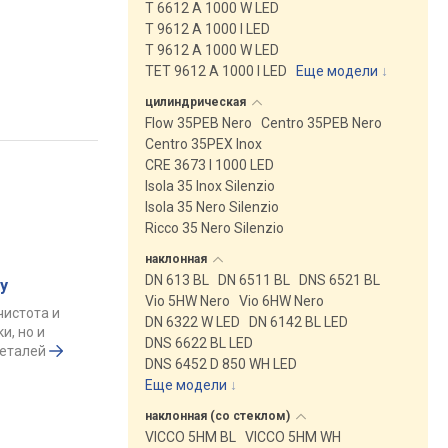
T 6612 A 1000 W LED
T 9612 A 1000 I LED
T 9612 A 1000 W LED
TET 9612 A 1000 I LED
Еще модели
↓
цилиндрическая
Flow 35PEB Nero
Centro 35PEB Nero
Centro 35PEX Inox
CRE 3673 I 1000 LED
Isola 35 Inox Silenzio
Isola 35 Nero Silenzio
Ricco 35 Nero Silenzio
наклонная
DN 613 BL
DN 6511 BL
DNS 6521 BL
у
Vio 5HW Nero
Vio 6HW Nero
чистота и
DN 6322 W LED
DN 6142 BL LED
и, но и
DNS 6622 BL LED
деталей
DNS 6452 D 850 WH LED
Еще модели
↓
наклонная (со
стеклом)
VICCO 5HM BL
VICCO 5HM WH