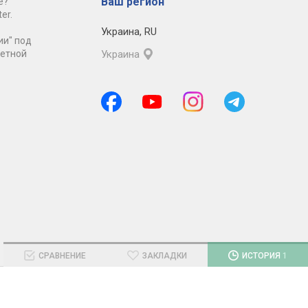
Ваш регион
е?
er.
Украина
,
RU
ии" под
ретной
Украина
Тёмная версия
СРАВНЕНИЕ
ЗАКЛАДКИ
ИСТОРИЯ
1