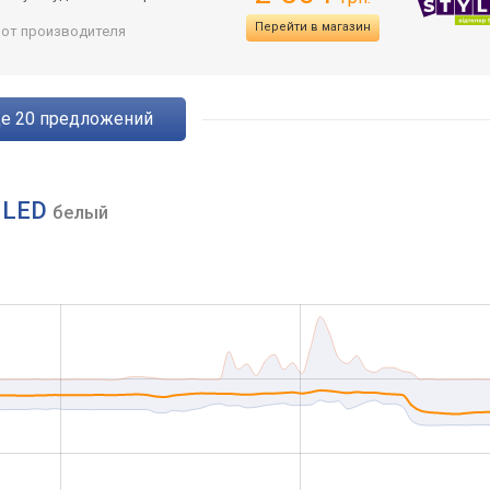
Перейти в магазин
: от производителя
ще
20
предложений
0 LED
белый