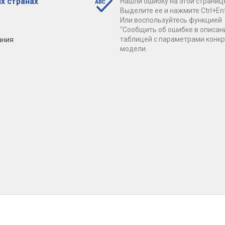
х странах
Нашли ошибку на этой страниц
Выделите ее и нажмите Ctrl+Ent
Или воспользуйтесь функцией
"Сообщить об ошибке в описан
ания
таблицей с параметрами конк
модели.