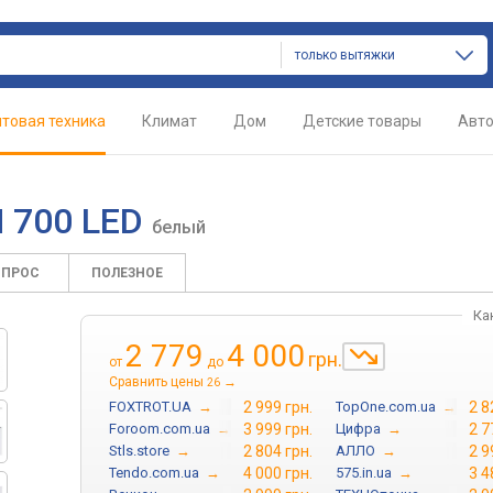
только вытяжки
товая техника
Климат
Дом
Детские товары
Авт
H 700 LED
белый
ОПРОС
ПОЛЕЗНОЕ
Ка
2 779
4 000
грн.
от
до
Сравнить цены
→
26
FOXTROT.UA
→
2 999 грн.
TopOne.com.ua
→
2 8
Foroom.com.ua
→
3 999 грн.
Цифра
→
2 7
Stls.store
→
2 804 грн.
АЛЛО
→
2 9
Tendo.com.ua
→
4 000 грн.
575.in.ua
→
3 4