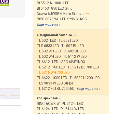
BI 5512 A 1000 I LED
BI 5453 I 850 LED Strip
Nuova 6JWRBM Nero Silenzio
BISP 6873 WH LED Strip GLASS
Еще модели
↓
с выдвижной
панелью
TL 502 I LED
TL 602 I LED
TLS 6833 LED
TL 502 BL LED
TL 502 WH LED
TL 602 BL LED
TL 602 WH LED
TL 6112 W LED
TL 6612 I LED
ISEO 6IMF INOX
TL 5212 I 700 LED
TL 5212 BL 700 LED
TL 5316 WH 700 LED
TL 6622 I 1000 LED
TL 6822 I 1200 LED
TLS 9833 W LED Stripe
TL 6212 Full BL 700 LED
Еще модели
↓
козырьковая
RINCI 6CWX W
PL 5124 I LED
PL 6124 I LED
PL 6144 W LED