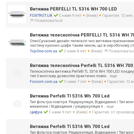
Витяжка PERFELLI TL 5316 WH 700 LED
FOXTROT.UA
С нами 9 лет
(Киев)
Гарантия: 12 мес
Пожаловаться
Витяжка телескопічна PERFELLI TL 5316 WH 7
ОписСучасний дизайн телескоп чно витяжки призначен
частину кухонно шафи таким чином, що в неробочому с
TopOne.com.ua
С нами 8 лет
(Киев)
Пожаловать
Витяжка телескопічна Perfelli TL 5316 WH 700
Телескопічна витяжка Perfelli TL 5316 WH 700 LED поєдну
тип її монтажу дозволяє практично повні
... еще
Foroom.com.ua
С нами 7 лет
(Киев)
Гарантия: 12 м
Витяжка Perfelli Tl 5316 Wh 700 Led
Тип фільтра повітря: Рециркуляція, Відведення / Тип мон
механічне / Відведення / рециркуляція п
... еще
Цифра
С нами 9 лет
(Киев)
Гарантия: от произво
Витяжка Perfelli Tl 5316 Wh 700 Led
Тип фільтра повітря: Рециркуляція, Відведення / Тип мон