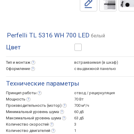
Perfelli TL 5316 WH 700 LED
белый
Цвет
Тип и
монтаж
встраиваемая (в шкаф)
Оформление
с выдвижной панелью
Технические параметры
Принцип
работы
отвод / рециркуляция
Мощность
70 Вт
Производительность
(мотор)
700 м³/ч
Минимальный уровень
шума
60 дБ
Максимальный уровень
шума
63 дБ
Количество
скоростей
3
Количество
двигателей
1