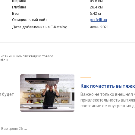
Ширина
49.8 см
Глубина
28.4 см
Вес
5.42 кг
Официальный сайт
perfelli.ua
Дата добавления на E-Katalog
июнь 2021
ристики и комплектацию товара
felli.
Как почистить вытяжк
я будет
Важно не только внешняя 
привлекательность вытяжк
состояние ее внутренних 
Все цены 26
→