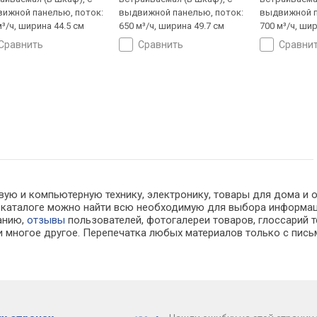
ижной панелью, поток:
выдвижной панелью, поток:
выдвижной п
м³/ч, ширина 44.5 см
650 м³/ч, ширина 49.7 см
700 м³/ч, шир
сравнить
сравнить
сравни
ую и компьютерную технику, электронику, товары для дома и оф
. В каталоге можно найти всю необходимую для выбора информ
ванию,
отзывы
пользователей, фотогалереи товаров, глоссарий т
 многое другое. Перепечатка любых материалов только с пись