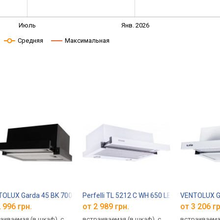
Июль
Янв. 2026
Средняя
Максимальная
OLUX Garda 45 BK 700 LED 2S
Perfelli TL 5212 C WH 650 LED
VENTOLUX G
 996 грн.
от 2 989 грн.
от 3 206 гр
аиваемая (в шкаф), с
встраиваемая (в шкаф), с
встраиваемая