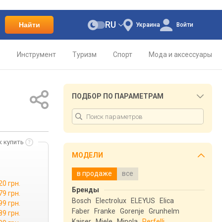
RU
Найти
Украина
Войти
о
Инструмент
Туризм
Спорт
Мода и аксессуары
ПОДБОР ПО ПАРАМЕТРАМ
к купить
МОДЕЛИ
в продаже
все
20 грн.
Бренды
79 грн.
Bosch
Electrolux
ELEYUS
Elica
99 грн.
Faber
Franke
Gorenje
Grunhelm
89 грн.
Kaiser
Miele
Minola
Perfelli