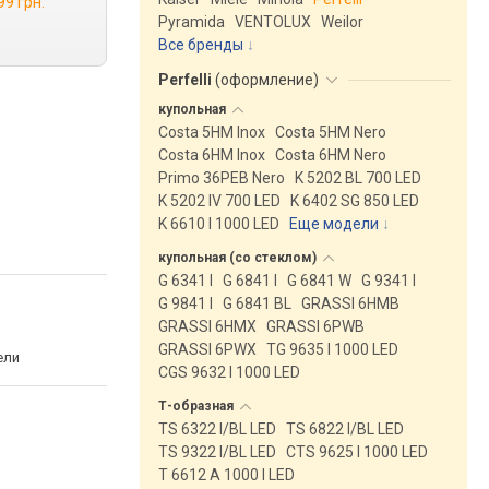
99 грн.
Pyramida
VENTOLUX
Weilor
Все бренды
Perfelli
(
оформление
)
купольная
Costa 5HM Inox
Costa 5HM Nero
Costa 6HM Inox
Costa 6HM Nero
Primo 36PEB Nero
K 5202 BL 700 LED
K 5202 IV 700 LED
K 6402 SG 850 LED
K 6610 I 1000 LED
Еще модели
↓
купольная (со
стеклом)
G 6341 I
G 6841 I
G 6841 W
G 9341 I
G 9841 I
G 6841 BL
GRASSI 6HMB
GRASSI 6HMX
GRASSI 6PWB
GRASSI 6PWX
TG 9635 I 1000 LED
ели
CGS 9632 I 1000 LED
Т-образная
TS 6322 I/BL LED
TS 6822 I/BL LED
TS 9322 I/BL LED
CTS 9625 I 1000 LED
T 6612 A 1000 I LED