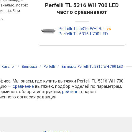
Perfelli TL 5316 WH 700 LED
анелью, поток:
выдвижной панелью, поток:
выдвижной панелью,
часто сравнивают
ина 44.5 см
700 м³/ч, ширина 49.5 см
700 м³/ч, ширина 49.5
ть
сравнить
сравнить
Perfelli TL 5316 WH 700 LED
vs
Perfelli TL 6316 I 700 LED
Каталог
/
Вытяжки
/
Perfelli
/
Вытяжка Perfelli TL 5316 WH 700 LED
иса. Мы знаем, где купить вытяжки Perfelli TL 5316 WH 700
ацию —
сравнение
вытяжек, подбор моделей по параметрам,
ерминов, обзоры, инструкции,
рейтинг
товаров,
менного согласия редакции.