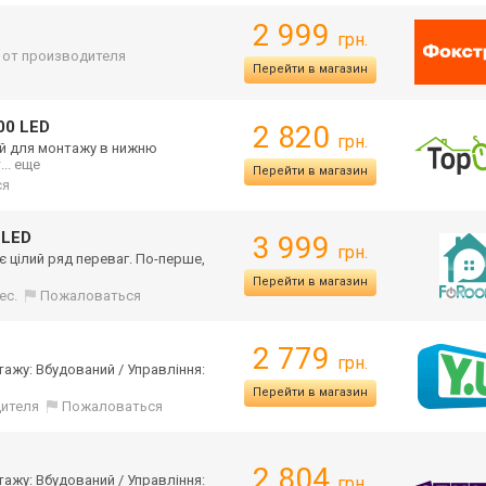
2 999
грн.
. от производителя
Перейти в магазин
00 LED
2 820
грн.
ий для монтажу в нижню
т
... еще
Перейти в магазин
ся
 LED
3 999
грн.
є цілий ряд переваг. По-перше,
Перейти в магазин
ес.
Пожаловаться
2 779
грн.
тажу: Вбудований / Управління:
Перейти в магазин
дителя
Пожаловаться
2 804
тажу: Вбудований / Управління:
грн.