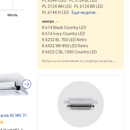
PL 6244 I LED
PL 5124 BL LED
PL 5124 WH LED
PL 6124 BR LED
PL 6144 IV LED
Еще модели
↓
Июль
кантри
K 614 Black Country LED
K 614 Ivory Country LED
K 6232 BL 700 LED Retro
K 6432 WH 850 LED Retro
K 6622 C BL 1000 Country LED
Вопросы и пожелания по подбору модели →
arda 45 WH 700 LED
Minola HTL 5214 BL 700 LED
Minola HTL 5214 BLF
н.
от 2 506 грн.
от 2 999 грн.
 (в шкаф), с
встраиваемая (в шкаф), с
встраиваемая (в шка