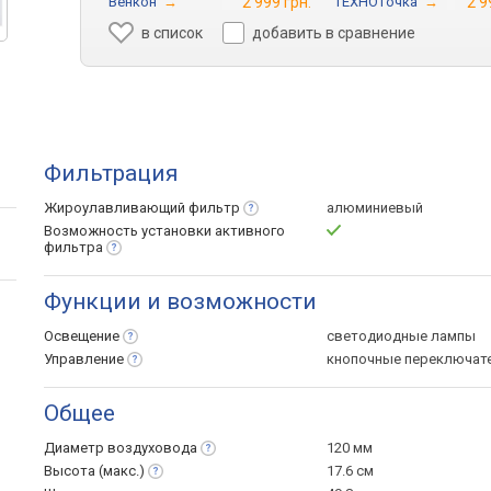
Венкон
→
2 999 грн.
ТЕХНОточка
→
2 9
в список
добавить в сравнение
Фильтрация
Жироулавливающий
фильтр
алюминиевый
Возможность установки активного
фильтра
Функции и возможности
Освещение
светодиодные лампы
Управление
кнопочные переключат
Общее
Диаметр
воздуховода
120 мм
Высота
(макс.)
17.6 см