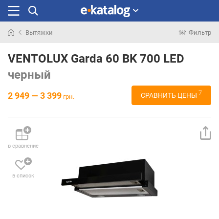
Вытяжки
Фильтр
Искали
раньше
VENTOLUX Garda 60 BK 700 LED
черный
7
2 949 — 3 399
СРАВНИТЬ ЦЕНЫ
грн.
в сравнение
в список