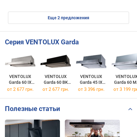
eще
2
предложения
Серия VENTOLUX Garda
VENTOLUX
VENTOLUX
VENTOLUX
VENTOLU
Garda 60 IX
Garda 60 BK
Garda 45 IX
Garda 60 M
700 LED 2S
700 LED 2S
700 LED
1000 LED 2
от 2 677 грн.
от 2 677 грн.
от 3 396 грн.
от 3 199 гр
Полезные статьи